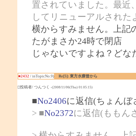
置されていました。最近
してリニューアルされた
横からすみません。上記の
たがまさか24時で閉店
じゃないですよね？どな
■2432
/ inTopicNo.9)
Re[5]: 東方水療曾から
□投稿者/ つんつく
-(2008/11/06(Thu) 01:05:15)
■
No2406
に返信(ちょんぼ
> ■
No2372
に返信(ももん
> 横からすみません。上記