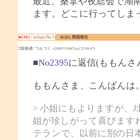
最近、桑拿や夜総会で湖
ます。どこに行ってしま
■2402
/ inTopicNo.7)
Re[6]: 帰国報告
□投稿者/ つんつく
-(2008/11/04(Tue) 22:00:47)
■
No2395
に返信(ももんさ
ももんさま、こんばんは
> 小姐にもよりますが、
姐が珍しがって喜びます
テランで、以前に別の日