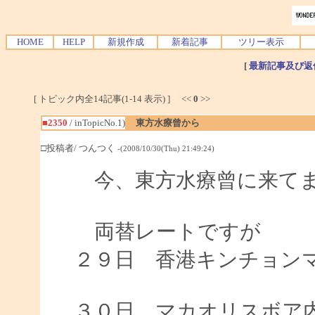
HOME
HELP
新規作成
新着記事
ツリー表示
[
最新記事及び返
[ トピック内全14記事(1-14 表示) ] <<
0
>>
■2350
/ inTopicNo.1)
東方水療曾から
□投稿者/ つんつく
-(2008/10/30(Thu) 21:49:24)
今、東方水療曾に来て
両替レートですが
２９日 香港キンチョンマン
2F 0
３０日 マカオリスボア