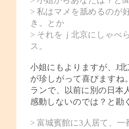
> 私はマメを舐めるのが
き。とか
> それをｊ北京にしゃべ
ス。
小姐にもよりますが、J
が珍しがって喜びますね
ランで、以前に別の日本
感動しないのでは？と勘
> 富城賓館に3人居て、