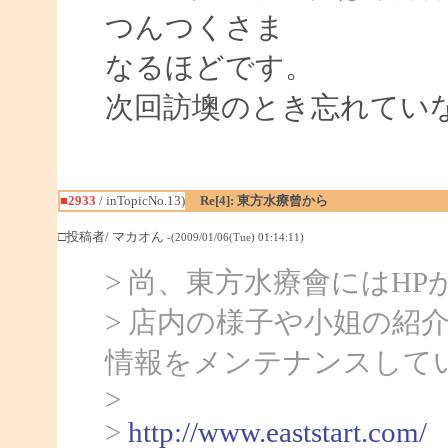
つんつくさま
なるほどです。
次回訪墺のとき忘れてい
■2933
/ inTopicNo.13)
Re[4]: 東方水療曾から
□投稿者/ マカオん
-(2009/01/06(Tue) 01:14:11)
> 尚、東方水療會にはHP
> 店内の様子や小姐の紹
情報をメンテナンスして
>
>
http://www.eaststart.com/