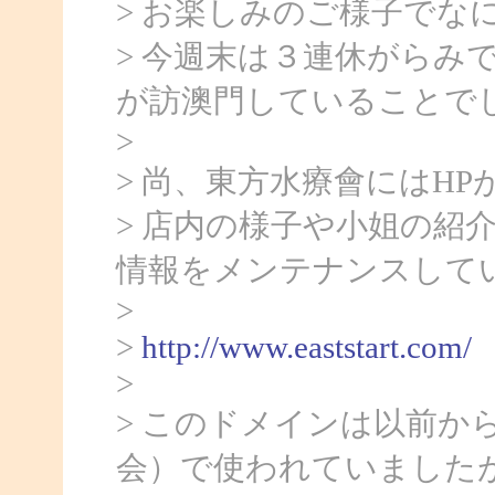
> お楽しみのご様子でな
> 今週末は３連休がらみ
が訪澳門していることでし
>
> 尚、東方水療會にはHP
> 店内の様子や小姐の紹
情報をメンテナンスして
>
>
http://www.eaststart.com/
>
> このドメインは以前か
会）で使われていました