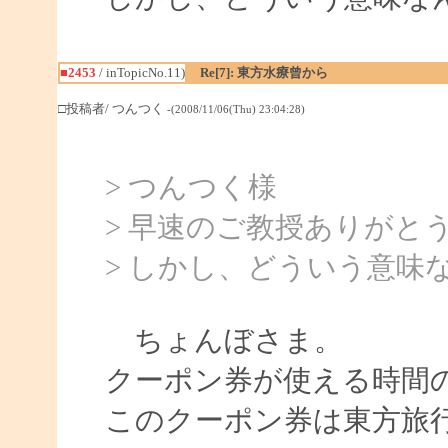
■2453
/ inTopicNo.11)
Re[7]: 東方水療曾から
□投稿者/ つんつく
-(2008/11/06(Thu) 23:04:28)
> つんつく様
> 早速のご教授ありがと
> しかし、どういう意味
ちょんぼさま。
クーポン券が使える時間
このクーポン券は東方旅