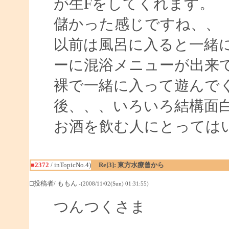
が生Fをしてくれます。
儲かった感じですね、、
以前は風呂に入ると一緒
ーに混浴メニューが出来て、
裸で一緒に入って遊んで
後、、、いろいろ結構面
お酒を飲む人にとっては
■2372
/ inTopicNo.4)
Re[3]: 東方水療曾から
□投稿者/ ももん
-(2008/11/02(Sun) 01:31:55)
つんつくさま