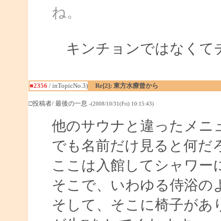
ね。
キンチョンではなくて
■2356
/ inTopicNo.3)
Re[2]: 東方水療曾から
□投稿者/ 最後の一息
-(2008/10/31(Fri) 10:15:43)
他のサウナと違ったメニ
でも名前だけ見ると何だ
ここは入館してシャワー
そこで、いわゆる侍浴の
そして、そこに椅子があり