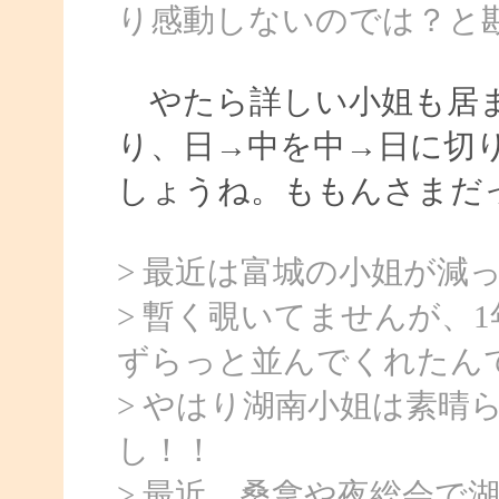
り感動しないのでは？と
やたら詳しい小姐も居ま
り、日→中を中→日に切
しょうね。ももんさまだ
> 最近は富城の小姐が減
> 暫く覗いてませんが、
ずらっと並んでくれたん
> やはり湖南小姐は素晴
し！！
> 最近、桑拿や夜総会で