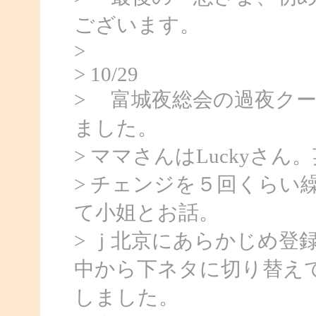
ございます。
>
> 10/29
> 富城夜総会の過夜ク
ました。
> ママさんはLuckyさ
> チェンジを５回くらい
て小姐とお話。
> ｊ北京にあらかじめ登
中から下ネタに切り替え
しました。