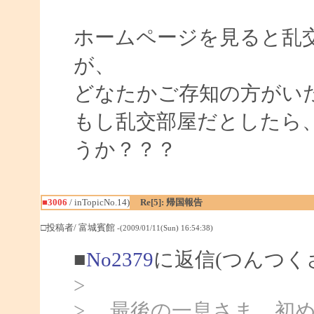
ホームページを見ると乱
が、
どなたかご存知の方がい
もし乱交部屋だとしたら
うか？？？
■3006
/ inTopicNo.14)
Re[5]: 帰国報告
□投稿者/ 富城賓館
-(2009/01/11(Sun) 16:54:38)
■
No2379
に返信(つんつく
>
> 最後の一息さま、初