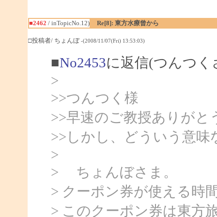
■2462
/ inTopicNo.12)
Re[8]: 東方水療曾から
□投稿者/ ちょんぼ
-(2008/11/07(Fri) 13:53:03)
■
No2453
に返信(つんつく
>
>>つんつく様
>>早速のご教授ありがと
>>しかし、どういう意味
>
> ちょんぼさま。
> クーポン券が使える時
> このクーポン券は東方