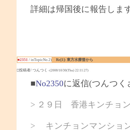
詳細は帰国後に報告しま
■2351
/ inTopicNo.2)
Re[1]: 東方水療曾から
□投稿者/ つんつく
-(2008/10/30(Thu) 22:11:27)
■
No2350
に返信(つんつく
> ２９日 香港キンチョンマ
> キンチョンマンション