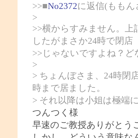
>>■
No2372
に返信(ももん
>
>>横からすみません。上記
したがまさか24時で閉店
>>じゃないですよね？
>
> ちょんぼさま、24時
時まで居ました。
> それ以降は小姐は極端
つんつく様
早速のご教授ありがとう
しかし、どういう意味な