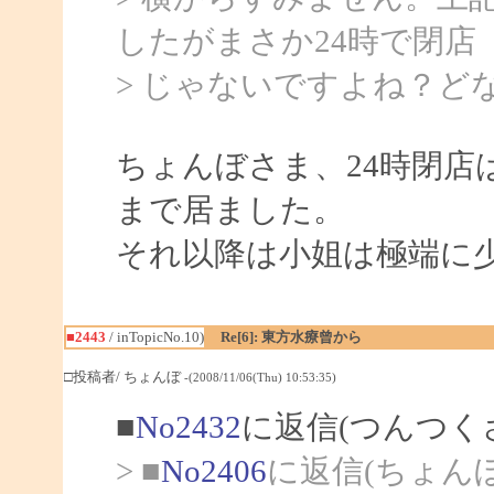
したがまさか24時で閉店
> じゃないですよね？ど
ちょんぼさま、24時閉店
まで居ました。
それ以降は小姐は極端に
■2443
/ inTopicNo.10)
Re[6]: 東方水療曾から
□投稿者/ ちょんぼ
-(2008/11/06(Thu) 10:53:35)
■
No2432
に返信(つんつく
> ■
No2406
に返信(ちょん