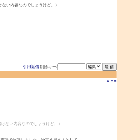
けない内容なのでしょうけど。）
引用返信
削除キー/
▲
▼
■
書けない内容なのでしょうけど。）
回電話で抗議しました。物言う日本人として。