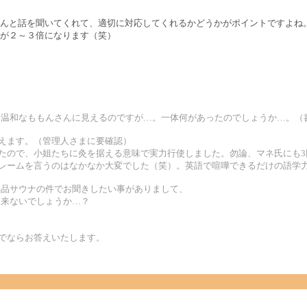
んと話を聞いてくれて、適切に対応してくれるかどうかがポイントですよね
が２～３倍になります（笑）
に温和なももんさんに見えるのですが…。一体何があったのでしょうか…。（
控えます。（管理人さまに要確認）
ったので、小姐たちに灸を据える意味で実力行使しました。勿論、マネ氏にも
レームを言うのはなかなか大変でした（笑）。英語で喧嘩できるだけの語学力が
極品サウナの件でお聞きしたい事がありまして、
出来ないでしょうか…？
囲でならお答えいたします。