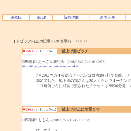
HOME
HELP
新規作成
新着記事
[ トピック内全20記事(1-20 表示) ] <<
0
>>
■1561
/ inTopicNo.1)
値上げ急ピッチ
□投稿者/ おっさん旅行会
-(2008/07/22(Tue) 08:02:55)
http://blogs.yahoo.co.jp/otusanryokoukai
7月20日マカオ夜総会クーポンは成功旅行社で金龍、
満足でした、地下道の鶏さんは20人ぐらいウオーキン
１０時前ごろに成功で渡されたチケットは2時30分発、
■1565
/ inTopicNo.2)
値上げの上に地雷まで
□投稿者/ ももん
-(2008/07/22(Tue) 22:17:58)
はじめまして。