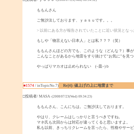
ももんさん
ご無沙汰しております、ｙａｓｕです。。。
> 以前にある方が報告されていたことに近い状況とな
もしや「物言えない日本人」とは私？？？（笑）
ももんさんほどの方でも、このような（どんな？）事が
こんなことがあるから地雷をすり抜けて“お気に”を見
やっぱりマカオは止められない (~皿~)ｂ
■1574
/ inTopicNo.7)
Re[4]: 値上げの上に地雷まで
□投稿者/ MASA
-(2008/07/23(Wed) 09:34:23)
ももんさん、こんにちは。ご無沙汰しております。
やはり、クレームはしっかりと言うべきですね。
マネ氏も次回からは対応が違ってくると思いますよ。
私も以前、きっちりクレームを言ったら、性格やサービ