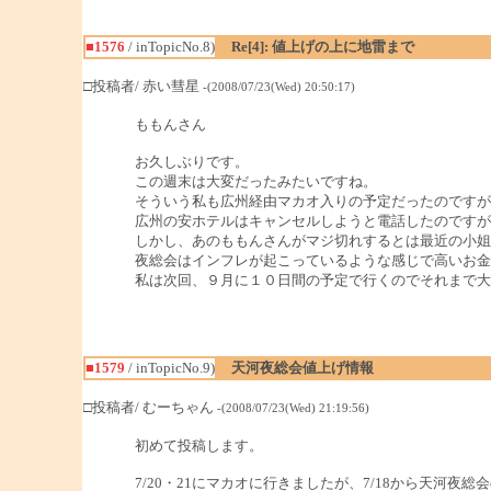
■1576
/ inTopicNo.8)
Re[4]: 値上げの上に地雷まで
□投稿者/ 赤い彗星
-(2008/07/23(Wed) 20:50:17)
ももんさん
お久しぶりです。
この週末は大変だったみたいですね。
そういう私も広州経由マカオ入りの予定だったのですが
広州の安ホテルはキャンセルしようと電話したのですが
しかし、あのももんさんがマジ切れするとは最近の小姐
夜総会はインフレが起こっているような感じで高いお金
私は次回、９月に１０日間の予定で行くのでそれまで大
■1579
/ inTopicNo.9)
天河夜総会値上げ情報
□投稿者/ むーちゃん
-(2008/07/23(Wed) 21:19:56)
初めて投稿します。
7/20・21にマカオに行きましたが、7/18から天河夜