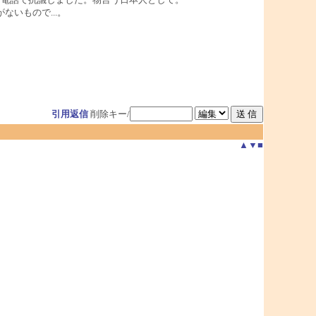
いもので...。
引用返信
削除キー/
▲
▼
■