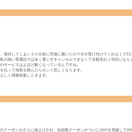
、寝坊してしまい３０分前に空港に着いたのですが受け付けてくれなくて行
私の拙い普通話では全く通じずキャンセルできなくて全額支払う羽目になり
のサービスはよほど酷くなっているんですね。
を払って地雷を踏んだらホント悲しくなります。
人しく情報収集しときます。
総会のクーポンがさらに値上げされ、自由龍クーポンがついに2000を突破してHK