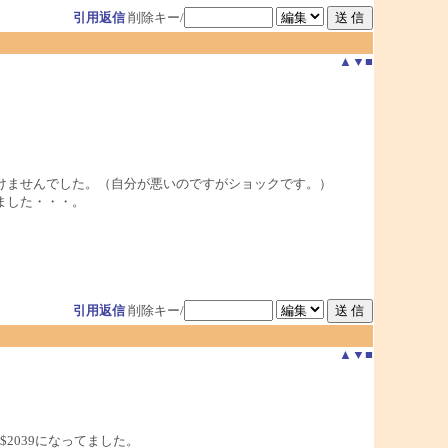
引用返信
削除キー/
▲
▼
■
けませんでした。（自分が悪いのですがショックです。）
ました・・・。
引用返信
削除キー/
▲
▼
■
$2039になってました。