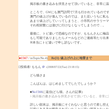
掲示板の書き込みを拝見させて頂いていると、非常に温
ところで、GWにも澳門訪問で7月も行かれているので
澳門の値上げが進んでいるのでは、また近いうちに私も
あまり値上げしていってしまうと、小市民のサラリーマ
それ程頻繁には遊びに行けなくなってしまうので…。
最後に、トピ違いで恐縮なのですが、ももんさんに極品
もし可能でありましたらメールなどのご連絡等たり出来
※本当にトピ違いで申し訳ないです。
■1567
/ inTopicNo.4)
Re[3]: 値上げの上に地雷まで
□投稿者/ ももん
＠
-(2008/07/22(Tue) 23:18:15)
どら猫さま
こんばんは。はじめましてでしたでしょうか？
■
No1566
に返信(どら猫。さんの記事)
> 掲示板の書き込みを拝見させて頂いていると、非常
詳しい顛末は、掲示板にそぐわないと思うので差し控え
以前にある方が報告されていたことに近い状況となった