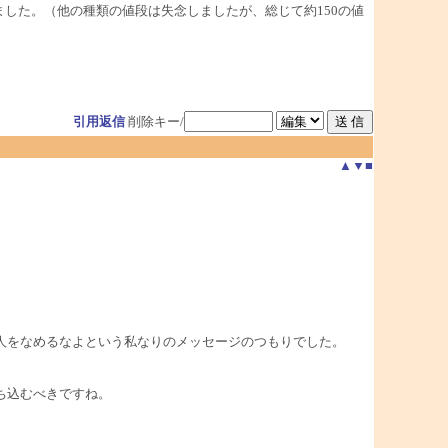
した。（他の種類の値段は失念しましたが、総じて約150の値
引用返信
削除キー/
▲
▼
■
人をなめるなよという私なりのメッセージのつもりでした。
ち込むべきですね。