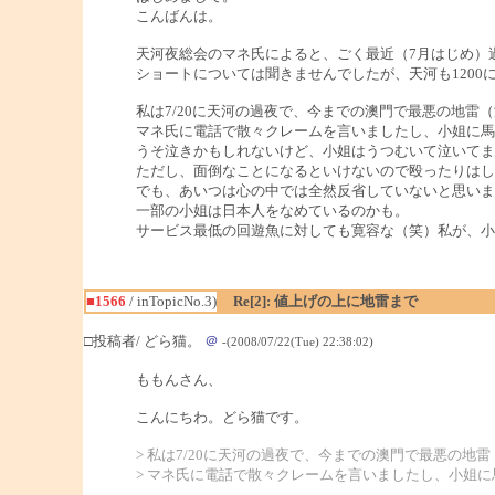
こんばんは。
天河夜総会のマネ氏によると、ごく最近（7月はじめ）過
ショートについては聞きませんでしたが、天河も1200
私は7/20に天河の過夜で、今までの澳門で最悪の地雷
マネ氏に電話で散々クレームを言いましたし、小姐に馬
うそ泣きかもしれないけど、小姐はうつむいて泣いてま
ただし、面倒なことになるといけないので殴ったりはし
でも、あいつは心の中では全然反省していないと思いま
一部の小姐は日本人をなめているのかも。
サービス最低の回遊魚に対しても寛容な（笑）私が、小
■1566
/ inTopicNo.3)
Re[2]: 値上げの上に地雷まで
□投稿者/ どら猫。
＠
-(2008/07/22(Tue) 22:38:02)
ももんさん、
こんにちわ。どら猫です。
> 私は7/20に天河の過夜で、今までの澳門で最悪の地
> マネ氏に電話で散々クレームを言いましたし、小姐