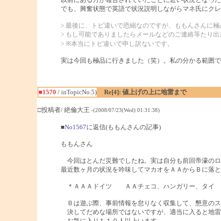
でも、興奮状態で英語で状況説明しながらマネ氏にクレ
> 最後に、トピ違いで恐縮なのですが、ももんさんに
> もし可能でありましたらメールなどのご連絡等たり
> ※本当にトピ違いで申し訳ないです。
実は今回も極品に行きました（笑）。私の分かる範囲で
■1570
/ inTopicNo.5)
Re[4]: 値上げの上に地雷まで
□投稿者/ 絶倫大王
-(2008/07/23(Wed) 01:31:38)
■
No1567
に返信(ももんさんの記事)
ももんさん
今回はとんだ災難でしたね。実は自分も前回帝濠のロ
最近数ヶ月の状況を吟味してマカオをＡＡからＢに落と
＊ＡＡＡドイツ ＡＡチェコ、ハンガリー、タイ 
Ｂは遊ぶ際、事前情報を怠りなく収集して、懇意のス
決してだめな場所ではないですが、適当に入ると地雷
お気に入りも１０人以上います。