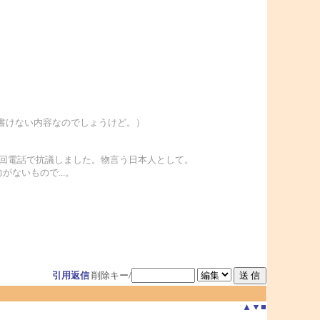
。
書けない内容なのでしょうけど。）
3回電話で抗議しました。物言う日本人として。
ないもので...。
引用返信
削除キー/
▲
▼
■