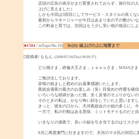
店頭の広告の表示がまだ変更されておらず、旅行社の人
上げに見えました）
しかも今回は3回目にしてサービス・スタイルの良くな
最初からマネージャーが今日はあまり女の子の数がいな
この料金と質では、次回はもう少し安い他の他店にしよ
■1584
/ inTopicNo.10)
Re[4]: 値上げの上に地雷まで
□投稿者/ ももん
-(2008/07/24(Thu) 00:00:37)
どら猫さま，絶倫大王さま，ｙａｓｕさま，MASAさ
ご無沙汰しております。
皆様の励ましと慰めのお返事感謝いたします。
夜総会過夜の最大のお楽しみ（笑）目覚めの作愛を確信
いろいろな経緯があった後、全く反省のそぶりがないの
そのときの私は、かなり怖い顔をしていたと思いますし
きっと、彼女の口から、天河夜総会の小姐の多くに、今
一方で、私の行動はある意味、ミットモナイものだと自
いきなりの過夜で、良い小姐を引き当てるのはリスクが
8月に再度澳門に行きますので、天河のマネ氏の対応に