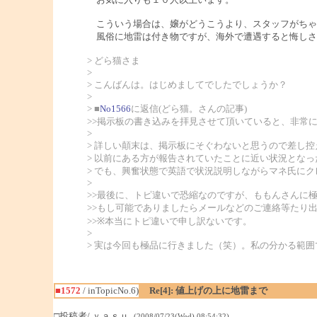
こういう場合は、嬢がどうこうより、スタッフがちゃ
風俗に地雷は付き物ですが、海外で遭遇すると悔しさ
> どら猫さま
>
> こんばんは。はじめましてでしたでしょうか？
>
> ■
No1566
に返信(どら猫。さんの記事)
>>掲示板の書き込みを拝見させて頂いていると、非常
>
> 詳しい顛末は、掲示板にそぐわないと思うので差し
> 以前にある方が報告されていたことに近い状況とな
> でも、興奮状態で英語で状況説明しながらマネ氏にク
>
>>最後に、トピ違いで恐縮なのですが、ももんさんに
>>もし可能でありましたらメールなどのご連絡等たり
>>※本当にトピ違いで申し訳ないです。
>
> 実は今回も極品に行きました（笑）。私の分かる範
■1572
/ inTopicNo.6)
Re[4]: 値上げの上に地雷まで
□投稿者/ ｙａｓｕ
-(2008/07/23(Wed) 08:54:32)