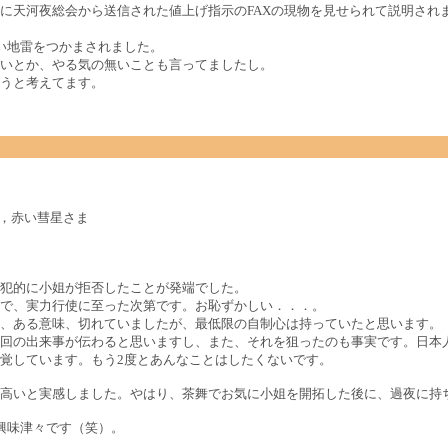
に天河夜総会から送信された値上げ指示のFAXの現物を見せられて説明されま
い地雷をつかまされました。
いとか、やる気の無いことも言ってましたし。
うと考えてます。
ま，赤い彗星さま
犯的に小姐が拒否したことが発端でした。
で、実力行使に至った次第です。お恥ずかしい．．．。
、ある意味、切れていましたが、最低限の自制心は持っていたと思います。
回の出来事が伝わると思いますし、また、それを狙ったのも事実です。日本
覚しています。もう2度とあんなことはしたくないです。
高いと実感しました。やはり、茶舞でお気に小姐を開拓した後に、過夜に持
興味津々です（笑）。