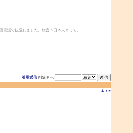
3回電話で抗議しました。物言う日本人として。
引用返信
削除キー/
▲
▼
■