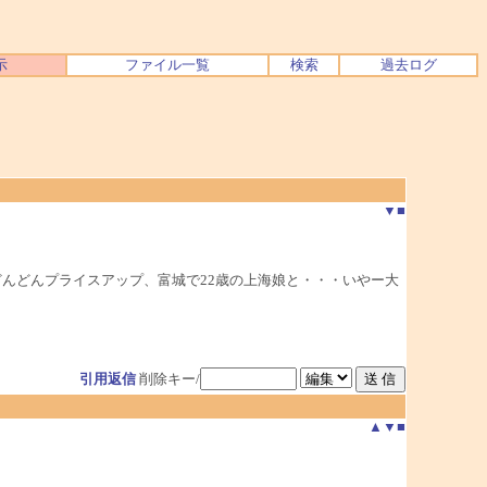
示
ファイル一覧
検索
過去ログ
▼
■
んどんプライスアップ、富城で22歳の上海娘と・・・いやー大
引用返信
削除キー/
▲
▼
■