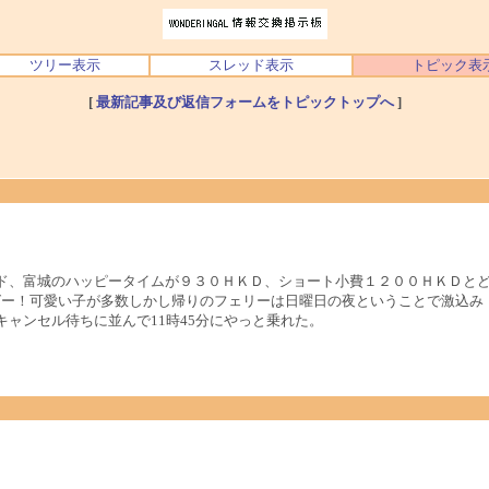
ツリー表示
スレッド表示
トピック表
[
最新記事及び返信フォームをトピックトップへ
]
リド、富城のハッピータイムが９３０ＨＫＤ、ショート小費１２００ＨＫＤとど
グー！可愛い子が多数しかし帰りのフェリーは日曜日の夜ということで激込み
キャンセル待ちに並んで11時45分にやっと乗れた。