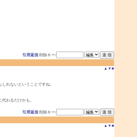
引用返信
削除キー/
▲
▼
■
もしれないということですね。
に代わるだけかも。
引用返信
削除キー/
▲
▼
■