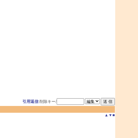
引用返信
削除キー/
▲
▼
■