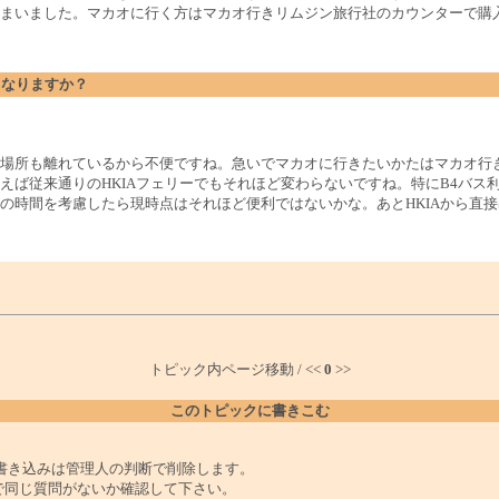
まいました。マカオに行く方はマカオ行きリムジン旅行社のカウンターで購
どうなりますか？
場所も離れているから不便ですね。急いでマカオに行きたいかたはマカオ行
えば従来通りのHKIAフェリーでもそれほど変わらないですね。特にB4バス
の時間を考慮したら現時点はそれほど便利ではないかな。あとHKIAから直
トピック内ページ移動 / <<
0
>>
このトピックに書きこむ
書き込みは管理人の判断で削除します。
で同じ質問がないか確認して下さい。