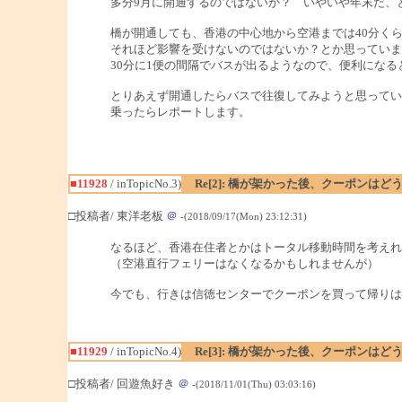
多分9月に開通するのではないか？ いやいや年末だ、
橋が開通しても、香港の中心地から空港までは40分く
それほど影響を受けないのではないか？とか思っていま
30分に1便の間隔でバスが出るようなので、便利になる
とりあえず開通したらバスで往復してみようと思ってい
乗ったらレポートします。
■11928
/ inTopicNo.3)
Re[2]: 橋が架かった後、クーポンは
□投稿者/ 東洋老板
＠
-(2018/09/17(Mon) 23:12:31)
なるほど、香港在住者とかはトータル移動時間を考えれ
（空港直行フェリーはなくなるかもしれませんが）
今でも、行きは信徳センターでクーポンを買って帰りは
■11929
/ inTopicNo.4)
Re[3]: 橋が架かった後、クーポンは
□投稿者/ 回遊魚好き
＠
-(2018/11/01(Thu) 03:03:16)