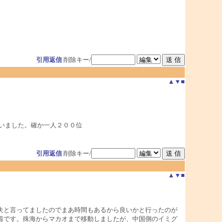
引用返信
削除キー/
▲
▼
■
いました。確か一人２００位
引用返信
削除キー/
▲
▼
■
夫と言ってましたのでまあ時間もあるから良いかと行ったのが
着です。殊海からマカオまで移動しましたが、中国側のイミグ