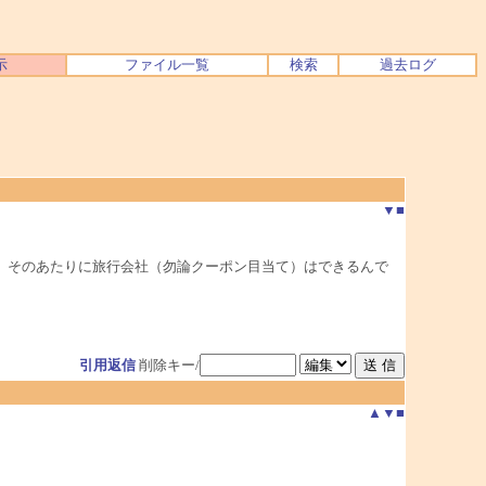
示
ファイル一覧
検索
過去ログ
▼
■
、そのあたりに旅行会社（勿論クーポン目当て）はできるんで
引用返信
削除キー/
▲
▼
■