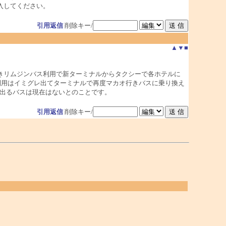
入してください。
引用返信
削除キー/
▲
▼
■
きリムジンバス利用で新ターミナルからタクシーで各ホテルに
利用はイミグレ出てターミナルで再度マカオ行きバスに乗り換え
接出るバスは現在はないとのことです。
引用返信
削除キー/