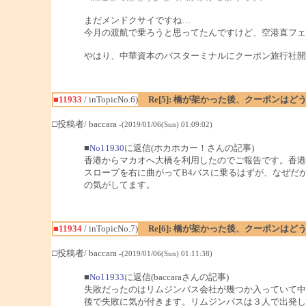
まだメンドクサイですね…
今月の渡航で乗ろうと思ってたんですけど、空港直フェ
やはり、中華資本のバスターミナルにクーポン旅行社開
■11933
/ inTopicNo.6)
Re[5]: 橋が架かった後、クーポンは
□投稿者/ baccara
-(2019/01/06(Sun) 01:09:02)
■
No11930
に返信(ホカホカー！さんの記事)
香港からマカオへ大橋を利用したのでご報告です。香港
スロープを右に曲がってB4バスに乗るはずが、なぜだ
の気がしてます。
■11934
/ inTopicNo.7)
Re[6]: 橋が架かった後、クーポンは
□投稿者/ baccara
-(2019/01/06(Sun) 01:11:38)
■
No11933
に返信(baccaraさんの記事)
失敗だったのはリムジンバス会社が幾つか入っていて中
後で失敗に気が付きます。リムジンバスは３人で出発し