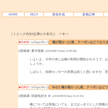
HOME
HELP
新規作成
新着記事
[ トピック内全8記事(1-8 表示) ] <<
0
>>
■11918
/ inTopicNo.1)
橋が架かった後、クーポンはどうなり
□投稿者/ 東洋老板
-(2018/08/11(Sat) 22:00:06)
いよいよ、今年の末には橋の利用が開始されそうで、お
しょうか。
しばらく、信徳センターの営業は続くと思いますが、営
■11922
/ inTopicNo.2)
Re[1]: 橋が架かった後、クーポンは
□投稿者/ 回遊魚好き
＠
-(2018/09/01(Sat) 23:41:35)
橋については現地にいても、まだはっきりとした情報が