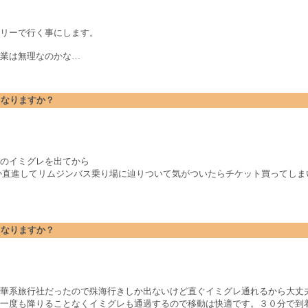
リーで行く事にします。
業は無理なのかな…
どうなりますか？
のイミグレを出てから
か直進してリムジンバス乗り場に辿りついて気がついたらチケット買ってしま
どうなりますか？
華系旅行社だったので殊海行きしか出ないけど直ぐイミグレ通れるから大丈
一度も降りることなくイミグレも通過するので移動は快適です。３０分で到