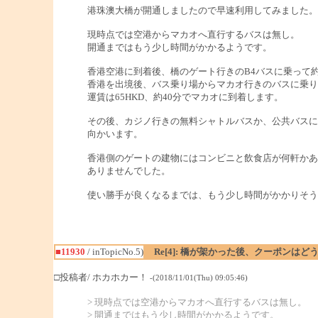
港珠澳大橋が開通しましたので早速利用してみました。
現時点では空港からマカオへ直行するバスは無し。
開通まではもう少し時間がかかるようです。
香港空港に到着後、橋のゲート行きのB4バスに乗って
香港を出境後、バス乗り場からマカオ行きのバスに乗り
運賃は65HKD、約40分でマカオに到着します。
その後、カジノ行きの無料シャトルバスか、公共バスに
向かいます。
香港側のゲートの建物にはコンビニと飲食店が何軒かあ
ありませんでした。
使い勝手が良くなるまでは、もう少し時間がかかりそう
■11930
/ inTopicNo.5)
Re[4]: 橋が架かった後、クーポンは
□投稿者/ ホカホカー！
-(2018/11/01(Thu) 09:05:46)
> 現時点では空港からマカオへ直行するバスは無し。
> 開通まではもう少し時間がかかるようです。