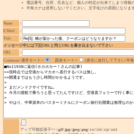
電話番号、住所、氏名など、個人の特定が出来てしまう情報
半角カナは使用しないでください。文字化けの原因になりま
Name
/
E-Mail
/
Title
/
メッセージ中には下記URLと同じURLを書き込まないで下さい
URL
/
Comment/ 通常モード->
図表モード->
(適当に改行して下さい/半角1
/
アップ可能拡張子=> /
.gif
/
.jpg
/
.jpeg
/
.png
/.txt/.lzh/.zip/.mid