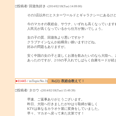
□投稿者/ 回遊魚好き
-(2014/02/18(Tue) 14:09:00)
その3店以外だとスターワールドとギャラクシーにあるけ
今のマカオの夜総会、サウナ、いずれも高くなっています
人民元が高くなっているから仕方が無いでしょう。
女の子の質、回遊魚より悪いですか？
クラブナインなんか結構良い娘いますけどね。
好みの問題もありますが。
安く中国の女の子と楽しくお酒を飲みたいのなら大陸へ、
あったのですが、2/10の手入れでしばらく自粛モードが続
■11445
/ inTopicNo.3)
Re[2]: 夜総会教えて！
□投稿者/ タロウ
-(2014/02/18(Tue) 15:49:39)
早速、ご返事ありがとうございます。
昨日、大陸へ行きましたがやはり取締が厳しく
KTVは単なるカラオケ屋に変身をしていました。
早々、マカオへ戻って来た次第です！