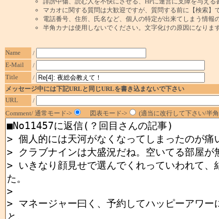
誹謗中傷、読む人を不快にさせる、HPに運営に支障を与える
マカオに関する質問は大歓迎ですが、質問する前に【検索】
電話番号、住所、氏名など、個人の特定が出来てしまう情報
半角カナは使用しないでください。文字化けの原因になりま
Name
/
E-Mail
/
Title
/
メッセージ中には下記URLと同じURLを書き込まないで下さい
URL
/
Comment/ 通常モード->
図表モード->
(適当に改行して下さい/半角1