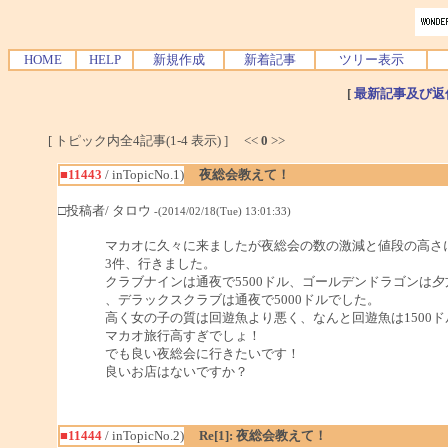
HOME
HELP
新規作成
新着記事
ツリー表示
[
最新記事及び返
[ トピック内全4記事(1-4 表示) ] <<
0
>>
■11443
/ inTopicNo.1)
夜総会教えて！
□投稿者/ タロウ
-(2014/02/18(Tue) 13:01:33)
マカオに久々に来ましたが夜総会の数の激減と値段の高さ
3件、行きました。
クラブナインは通夜で5500ドル、ゴールデンドラゴンは夕方
、デラックスクラブは通夜で5000ドルでした。
高く女の子の質は回遊魚より悪く、なんと回遊魚は1500ド
マカオ旅行高すぎでしょ！
でも良い夜総会に行きたいです！
良いお店はないですか？
■11444
/ inTopicNo.2)
Re[1]: 夜総会教えて！