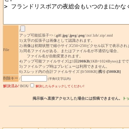
/
アップ可能拡張子=> /
.gif
/
.jpg
/
.jpeg
/
.png
/.txt/.lzh/.zip/.mid
1) 太字の拡張子は画像として認識されます。
2) 画像は初期状態で縮小サイズ250×250ピクセル以下で表示され
File
3) 同名ファイルがある、またはファイル名が不適切な場合、
ファイル名が自動変更されます。
4) アップ可能ファイルサイズは1回
200KB
(1KB=1024Bytes)ま
5) ファイルアップ時はプレビューは利用できません。
6) スレッド内の合計ファイルサイズ:[0/500KB]
残り:[500KB]
削除キー
/
(半角8文字以内)
解決済み!
BOX/
解決したらチェックしてください!
掲示板へ直接アクセスした場合には投稿できません。
ト