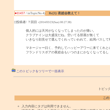
■11457
/ inTopicNo.4)
Re[3]: 夜総会教えて！
□投稿者/ ？回目
-(2014/03/23(Sun) 00:27:38)
個人的には天河がなくなってしまったのが痛い。
クラブナインは大盛況だね。空いてる部屋が無くて
いきなり顔見せで選んでくれっていわれて、結局パスして
マネージャー曰く、予約してハッピーアワーに来てくれと
フランドリスボアの夜総会もいつのまにかなくなってるし
このトピックをツリーで一括表示
トピック
この
入力内容にタグは利用できません。