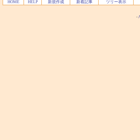
HOME
HELP
新規作成
新着記事
ツリー表示
-
A