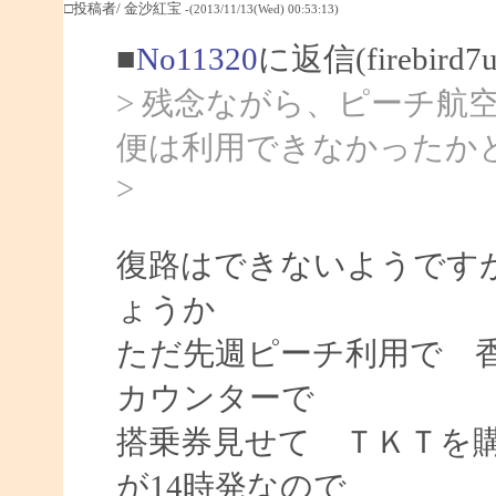
□投稿者/ 金沙紅宝
-(2013/11/13(Wed) 00:53:13)
■
No11320
に返信(firebir
> 残念ながら、ピーチ航
便は利用できなかったか
>
復路はできないようです
ょうか
ただ先週ピーチ利用で 香港1
カウンターで
搭乗券見せて ＴＫＴを購
が14時発なので