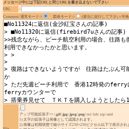
メッセージ中には下記URLと同じURLを書き込まないで下さい
URL
/
Comment/ 通常モード->
図表モード->
(適当に改行して下さい/半角1
/
アップ可能拡張子=> /
.gif
/
.jpg
/
.jpeg
/
.png
/.txt/.lzh/.zip/.mid
1) 太字の拡張子は画像として認識されます。
2) 画像は初期状態で縮小サイズ250×250ピクセル以下で表示され
File