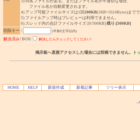
3) 同名ファイルがある、またはファイル名が不適切な場合、
ファイル名が自動変更されます。
4) アップ可能ファイルサイズは1回
200KB
(1KB=1024Bytes)ま
5) ファイルアップ時はプレビューは利用できません。
6) スレッド内の合計ファイルサイズ:[0/500KB]
残り:[500KB]
削除キー
/
(半角8文字以内)
解決済み!
BOX/
解決したらチェックしてください!
掲示板へ直接アクセスした場合には投稿できません。
ト
HOME
HELP
新規作成
新着記事
ツリー表示
-
A