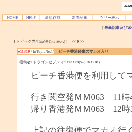
HOME
HELP
新規作成
新着記事
ツリー表示
[
最新記事及び返
[ トピック内全5記事(1-5 表示) ] <<
0
>>
■11319
/ inTopicNo.1)
ピーチ香港経由のマカオ入り
□投稿者/ ドラゴンセブン
-(2013/11/09(Sat) 16:17:01)
ピーチ香港便を利用して
行き関空発ＭＭ063 11時
帰り香港発ＭＭ063 12時
上記の往復便でマカオ行