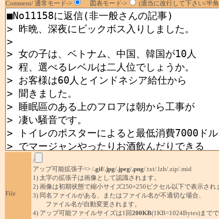
Comment/ 通常モード->
図表モード->
(適当に改行して下さい/半角1
/
アップ可能拡張子=> /
.gif
/
.jpg
/
.jpeg
/
.png
/.txt/.lzh/.zip/.mid
1) 太字の拡張子は画像として認識されます。
2) 画像は初期状態で縮小サイズ250×250ピクセル以下で表示され
File
3) 同名ファイルがある、またはファイル名が不適切な場合、
ファイル名が自動変更されます。
4) アップ可能ファイルサイズは1回
200KB
(1KB=1024Bytes)ま