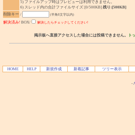
5) ファイルアップ時はプレビューは利用できません。
6) スレッド内の合計ファイルサイズ:[0/500KB]
残り:[500KB]
削除キー
/
(半角8文字以内)
解決済み!
BOX/
解決したらチェックしてください!
掲示板へ直接アクセスした場合には投稿できません。
ト
HOME
HELP
新規作成
新着記事
ツリー表示
-
A