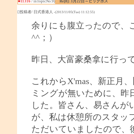
■11316
/ inTopicNo.9)
Re[8]: 3月22日～ビッグボス
□投稿者/ 日式香港人
-(2013/11/05(Tue) 11:12:55)
余りにも腹立ったので、
^^；）
昨日、大富豪桑拿に行っ
これからX'mas、新正
ミングが無いために、昨
した。皆さん、易さんが
が、私は休憩所のスタッ
ただいていましたので、