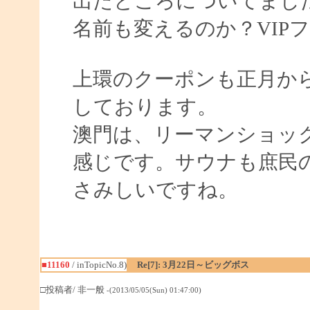
出たところについてまし
名前も変えるのか？VIP
上環のクーポンも正月か
しております。
澳門は、リーマンショッ
感じです。サウナも庶民
さみしいですね。
■11160
/ inTopicNo.8)
Re[7]: 3月22日～ビッグボス
□投稿者/ 非一般
-(2013/05/05(Sun) 01:47:00)