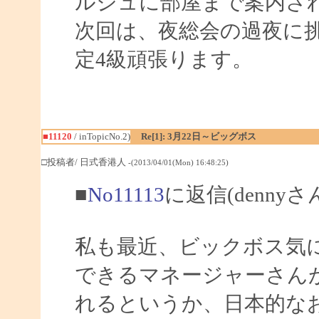
ルジュに部屋まで案内さ
次回は、夜総会の過夜に
定4級頑張ります。
■11120
/ inTopicNo.2)
Re[1]: 3月22日～ビッグボス
□投稿者/ 日式香港人
-(2013/04/01(Mon) 16:48:25)
■
No11113
に返信(denny
私も最近、ビックボス気
できるマネージャーさん
れるというか、日本的な