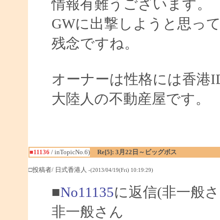
情報有難うございます。
GWに出撃しようと思っ
残念ですね。
オーナーは性格には香港I
大陸人の不動産屋です。
■11136
/ inTopicNo.6)
Re[5]: 3月22日～ビッグボス
□投稿者/ 日式香港人
-(2013/04/19(Fri) 10:19:29)
■
No11135
に返信(非一般さ
非一般さん