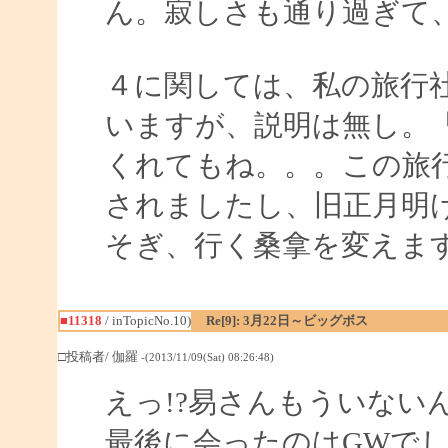
ん。寂しさも通り過ぎて
４に関しては、私の旅行
いますが、説明は無し。
くれてもね。。。この旅
されましたし、旧正月明
そぎ、行く桑拿を変えま
■11318
/ inTopicNo.10)
Re[9]: 3月22日～ビッグボス
□投稿者/ 伽羅
-(2013/11/09(Sat) 08:26:48)
えっ!?易さんもういない
最後に会ったのはGWで