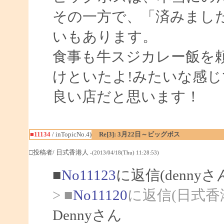
その一方で、「済みまし
いもあります。
食事も牛スジカレー飯を
けといたよ!みたいな感じで
良い店だと思います！
■11134
/ inTopicNo.4)
Re[3]: 3月22日～ビッグボス
□投稿者/ 日式香港人
-(2013/04/18(Thu) 11:28:53)
■
No11123
に返信(denny
> ■
No11120
に返信(日式香
Dennyさん