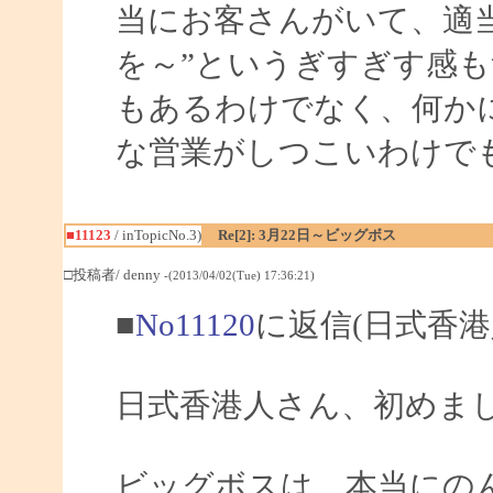
当にお客さんがいて、適
を～”というぎすぎす感
もあるわけでなく、何か
な営業がしつこいわけで
■11123
/ inTopicNo.3)
Re[2]: 3月22日～ビッグボス
□投稿者/ denny
-(2013/04/02(Tue) 17:36:21)
■
No11120
に返信(日式香港
日式香港人さん、初めま
ビッグボスは、本当にの