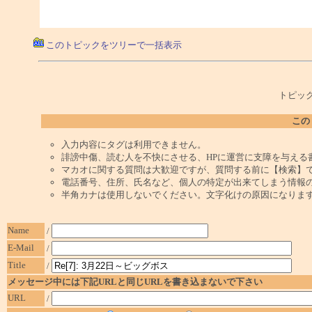
このトピックをツリーで一括表示
トピック
この
入力内容にタグは利用できません。
誹謗中傷、読む人を不快にさせる、HPに運営に支障を与える
マカオに関する質問は大歓迎ですが、質問する前に【検索】
電話番号、住所、氏名など、個人の特定が出来てしまう情報
半角カナは使用しないでください。文字化けの原因になりま
Name
/
E-Mail
/
Title
/
メッセージ中には下記URLと同じURLを書き込まないで下さい
URL
/