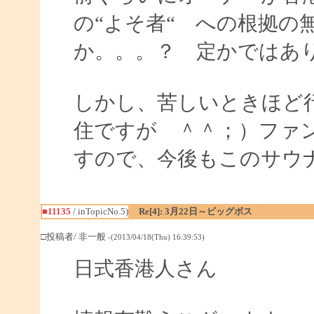
の“よそ者“ への根拠の
か。。。？ 定かではあ
しかし、苦しいときほど
住ですが ＾＾；）ファン
すので、今後もこのサウ
■11135
/ inTopicNo.5)
Re[4]: 3月22日～ビッグボス
□投稿者/ 非一般
-(2013/04/18(Thu) 16:39:53)
日式香港人さん