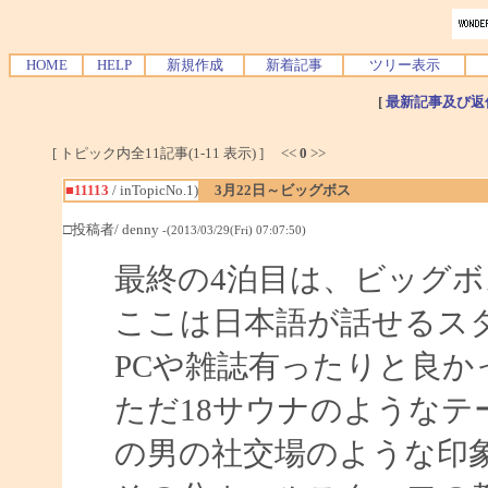
HOME
HELP
新規作成
新着記事
ツリー表示
[
最新記事及び返
[ トピック内全11記事(1-11 表示) ] <<
0
>>
■11113
/ inTopicNo.1)
3月22日～ビッグボス
□投稿者/ denny
-(2013/03/29(Fri) 07:07:50)
最終の4泊目は、ビッグ
ここは日本語が話せるス
PCや雑誌有ったりと良か
ただ18サウナのようなテ
の男の社交場のような印