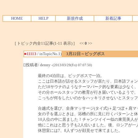
HOME
HELP
新規作成
新着記事
[ トピック内全11記事(1-11 表示) ] <<
0
>>
■11113
/ inTopicNo.1)
3月22日～ビッグボス
□投稿者/ denny
-(2013/03/29(Fri) 07:07:50)
最終の4泊目は、ビッグボスで一泊。
ここは日本語が話せるスタッフが居たり、日本語フォン
ただ18サウナのようなテーマパーク的な要素は少なく
その分ホールスタッフの教育が行き届いているようで、
こっちが何をしたいのかをハッキリさせないとスタッフ
台越式を選び、全身マッサージ(タイ式)＋足つぼ＋肩マッ
女の子を選ぶときは、浴槽の所に見に行くパターンと休
10人位の中に居ました！チャンツイイー似の東莞美人
他にこれはと思う子も2人位いました。後、ロシアが一
休憩室には7、8人ずつが顔見せで来てました。