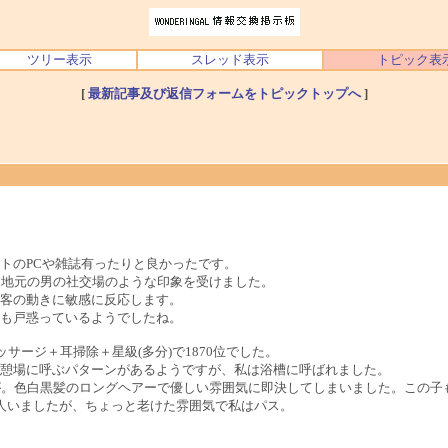
ツリー表示
スレッド表示
トピック表
[
最新記事及び返信フォームをトピックトップへ
]
トのPCや雑誌有ったりと良かったです。
、地元の男の社交場のような印象を受けました。
客の動きに敏感に反応します。
も戸惑っているようでしたね。
サージ＋耳掃除＋星級(多分)で1870位でした。
憩場に呼ぶパターンがあるようですが、私は浴槽に呼ばれました。
が。色白黒髪のロングヘアーで優しい雰囲気に即決してしまいました。この子
人いましたが、ちょっと老けた雰囲気で私はパス。