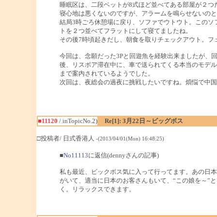
睡眠区は、二段ベットが8式ほど並べてある部屋が２つ
寝心地は悪くないのですが、アラームを鳴らせないのと
結局3時ごろ休憩場に戻り、ソファでウトウト。このソ
トを２つ並べてフラットにして寝てましたね。
その後7時頃起きだし、朝食を取りチェックアウト。フ
今回は、念願だった3Pと回遊魚を経験出来ましたが、
後、リスボア滞在中に、車で送られてくる本当のモデル
まで案内されているようでした。
次回は、夜総会の過夜に挑戦したいですね。煩悩で中国
■11120
/ inTopicNo.2)
Re[1]: 3月22日～ビッグボス
□投稿者/ 日式香港人
-(2013/04/01(Mon) 16:48:25)
■
No11113
に返信(dennyさんの記事)
私も最近、ビックボス気に入って行ってます。あの日本
がいて、適当に日本のお客さんもいて、“この娘を～”
く。リラックスできます。