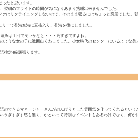
だったと思います。
、翌朝のフライトの時間が気になりあまり熟睡出来ませんでした。
ファはリクライニングしないので、そのまま寝るにはちょっと窮屈でした。朝
ェリーで香港空港に直接入り、香港を後にしました。
回遊魚は１回で良いかなと・・・高すぎですよね。
のような女の子に数回出くわしました。少女時代のセンターにいるような美
語検定4級頑張ります。
語のできるマネージャーさんがのんびりとした雰囲気を作ってくれるという
というぎすぎす感も無く、かといって特別なイベントもあるわけでなく、何か