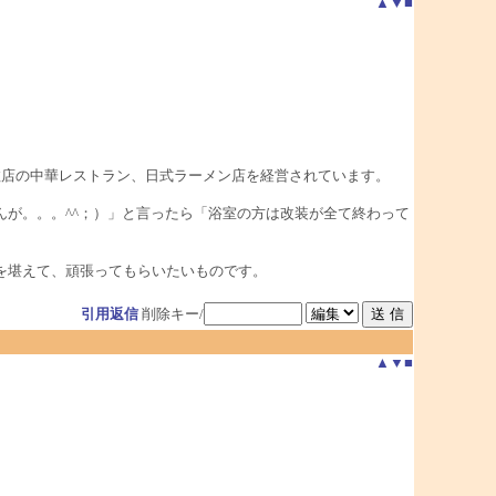
▲
▼
■
数店の中華レストラン、日式ラーメン店を経営されています。
が。。。^^；）」と言ったら「浴室の方は改装が全て終わって
を堪えて、頑張ってもらいたいものです。
引用返信
削除キー/
▲
▼
■