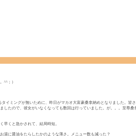
。^^；）
行けるタイミングが無いために、昨日がマカオ大富豪桑拿納めとなりました。皆
ましたので、彼女がいなくなっても数回は行っていました。が。。。至尊桑
く早くと急かされて、結局時短。
お湯に醤油をたらしたかのような薄さ。メニュー数も減った？