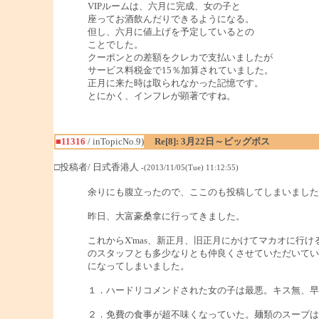
VIPルームは、六月に完成、女の子と
座ってお酒飲んだりできるようになる。
但し、六月に値上げを予定しているとの
ことでした。
クーポンとの差額をクレカで支払いましたが
サービス料税金で15％加算されていました。
正月に来た時は取られなかった記憶です。
とにかく、インフレが顕著ですね。
■11316
/ inTopicNo.9)
Re[8]: 3月22日～ビッグボス
□投稿者/ 日式香港人
-(2013/11/05(Tue) 11:12:55)
余りにも腹立ったので、ここのも投稿してしまいました
昨日、大富豪桑拿に行ってきました。
これからX'mas、新正月、旧正月にかけてマカオに
のスタッフとも多少なりとも仲良くさせていただいてい
になってしまいました。
１．ハードリコメンドされた女の子は最悪。キス無、早
２．免費の食事が超不味くなっていた。麺類のスープは