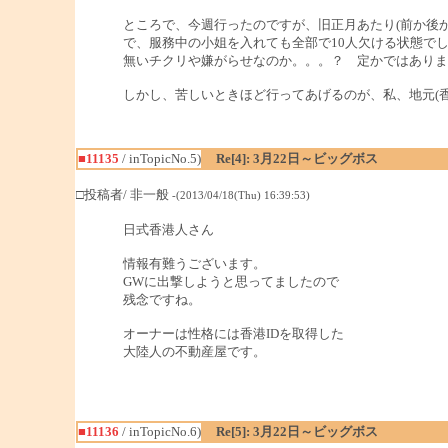
ところで、今週行ったのですが、旧正月あたり(前か後
で、服務中の小姐を入れても全部で10人欠ける状態で
無いチクリや嫌がらせなのか。。。？ 定かではありま
しかし、苦しいときほど行ってあげるのが、私、地元(
■11135
/ inTopicNo.5)
Re[4]: 3月22日～ビッグボス
□投稿者/ 非一般
-(2013/04/18(Thu) 16:39:53)
日式香港人さん
情報有難うございます。
GWに出撃しようと思ってましたので
残念ですね。
オーナーは性格には香港IDを取得した
大陸人の不動産屋です。
■11136
/ inTopicNo.6)
Re[5]: 3月22日～ビッグボス