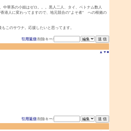
く、中華系の小姐はゼロ。。。黒人二人、タイ、ベトナム数人
香港人に変わってますので、地元競合の“よそ者“ への根拠の
後もこのサウナ。応援したいと思ってます。
引用返信
削除キー/
▲
▼
■
引用返信
削除キー/