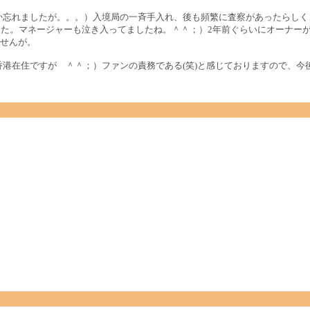
か忘れましたが。。。）入境局の一斉手入れ、後も頻繁に査察があったらし
した。マネージャーも泣き入ってましたね。＾＾；）2年前ぐらいにオーナーが
せんが。
香港在住ですが ＾＾；）ファンの責務である(笑)と感じておりますので、今