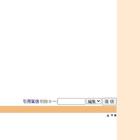
引用返信
削除キー/
▲
▼
■