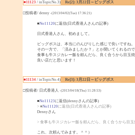
■11123
/ inTopicNo.3)
Re[2]: 3月22日～ビッグボス
□投稿者/ denny
-(2013/04/02(Tue) 17:36:21)
■
No11120
に返信(日式香港人さんの記事)
日式香港人さん、初めまして。
ビッグボスは、本当にのんびりした感じで良いですね。
その一方で、「済みましたか？」とか聞いてくれるので
食事も牛スジカレー飯を頼んだら、良く合うから目玉焼き付
良い店だと思います！
■11134
/ inTopicNo.4)
Re[3]: 3月22日～ビッグボス
□投稿者/ 日式香港人
-(2013/04/18(Thu) 11:28:53)
■
No11123
に返信(dennyさんの記事)
> ■
No11120
に返信(日式香港人さんの記事)
Dennyさん
> 食事も牛スジカレー飯を頼んだら、良く合うから目玉焼
これ、次頼んでみます。＾＾）