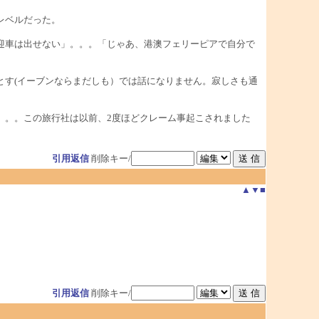
レベルだった。
迎車は出せない」。。。「じゃあ、港澳フェリーピアで自分で
とす(イーブンならまだしも）では話になりません。寂しさも通
。。。この旅行社は以前、2度ほどクレーム事起こされました
引用返信
削除キー/
▲
▼
■
引用返信
削除キー/