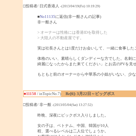
□投稿者/ 日式香港人
-(2013/04/19(Fri) 10:19:29)
■
No11135
に返信(非一般さんの記事)
非一般さん
> オーナーは性格には香港IDを取得した
> 大陸人の不動産屋です。
実は社長さんとは1度だけお会いして、一緒に食事した
体格のいい、素晴らしくダンディーな方でした。名刺に
綺麗になったからまた来てください」とお店のPVを見
もともと前のオーナーから中華系の小姐がいない、少な
■11158
/ inTopicNo.7)
Re[6]: 3月22日～ビッグボス
□投稿者/ 非一般
-(2013/05/04(Sat) 13:27:52)
昨晩、深夜にビックボス入りしました。
女の子は、ベトナム、中国、韓国が10人
程、選べるレベルは二人位でしょうか。