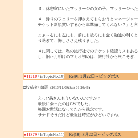
３．休憩室にいたマッサージの女の子。マッサージへた
４．帰りのフェリーを押さえてもらおうとマネージャー
チケット新規買いするから車準備してくれない？」と言
まぁ～右にも左にも、前にも後ろにも全く融通の利くと
り過ぎて、悔しささえ残りました。
４に関しては、私の旅行社でのチケット確認ミスもある
し、旧正月明けのマカオ初めは、旅行社から根こそぎ、
■11318
/ inTopicNo.10)
Re[9]: 3月22日～ビッグボス
□投稿者/ 伽羅
-(2013/11/09(Sat) 08:26:48)
えっ!?易さんもういないんですか？
最後に会ったのはGWでした。
毎回お世話になってたから残念です。
サナドそうだけど最近は時短がひどいですね。
■11379
/ inTopicNo.11)
Re[10]: 3月22日～ビッグボス