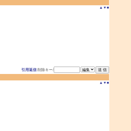
▲
▼
■
引用返信
削除キー/
▲
▼
■