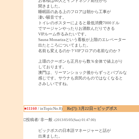
お客様は60人とインドネシア給仕から
聞きました。
睡眠區のある上のフロアは朝から工事が
凄い騒音です。
トイレのポスターによると最低消費7000ドル
でマージャンやったりお酒飲んだりできる
VIPルーム作るみたいです。
Sauna Monarizaという看板が上階のエレベーター
出たところについてました。
名前も変えるのか？VIPフロアの名前なのか？
上環のクーポンも正月から数％全体で値上がり
しております。
澳門は、リーマンショック後からずっとバブルな
感じです。サウナも庶民のものではなくなると
さみしいですね。
■11160
/ inTopicNo.8)
Re[7]: 3月22日～ビッグボス
□投稿者/ 非一般
-(2013/05/05(Sun) 01:47:00)
ビックボスの日本語マネージャーと話が
出来ました。