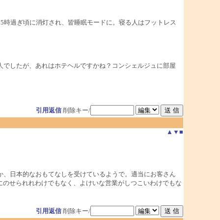
5時過ぎ頃に消灯され、皆睡眠モードに。寝る人はフットレス
人でしたが、あれはホテヘルですかね？コンシェルジュに部屋
引用返信
削除キー/
▲
▼
■
か、日本的なおもてなしを受けているようで。適当にお客さん
にのせられれわけでもなく、よけいな営業がしつこいわけでもな
引用返信
削除キー/