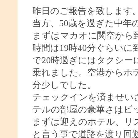
昨日のご報告を致します
当方、50歳を過ぎた中年
まずはマカオに関空から
時間は19時40分ぐらい
で20時過ぎにはタクシー
乗れました。空港からホ
分少しでした。
チェックインを済ませい
テルの部屋の豪華さはビ
まずは迎えのホテル、リ
と言う事で道路を渡り回