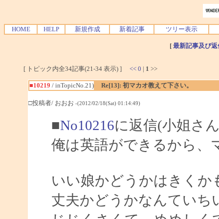
HOME
HELP
新規作成
新着記事
ツリー表示
[
最新記事及び返
[ トピック内全34記事(21-34 表示) ]
<<
0
|
1
>>
■10219
/ inTopicNo.21)
Re[13]: 初マカオ教えて下さい。
□投稿者/ おおお
-(2012/02/18(Sat) 01:14:49)
■
No10216
に返信(小姐さん
俺は英語ができるから、
いい娘かどうかはきくか
丈夫かどうかなんていち