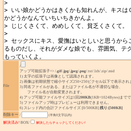
/
アップ可能拡張子=> /
.gif
/
.jpg
/
.jpeg
/
.png
/.txt/.lzh/.zip/.mid
1) 太字の拡張子は画像として認識されます。
2) 画像は初期状態で縮小サイズ250×250ピクセル以下で表示され
File
3) 同名ファイルがある、またはファイル名が不適切な場合、
ファイル名が自動変更されます。
4) アップ可能ファイルサイズは1回
200KB
(1KB=1024Bytes)ま
5) ファイルアップ時はプレビューは利用できません。
6) スレッド内の合計ファイルサイズ:[0/500KB]
残り:[500KB]
削除キー
/
(半角8文字以内)
解決済み!
BOX/
解決したらチェックしてください!