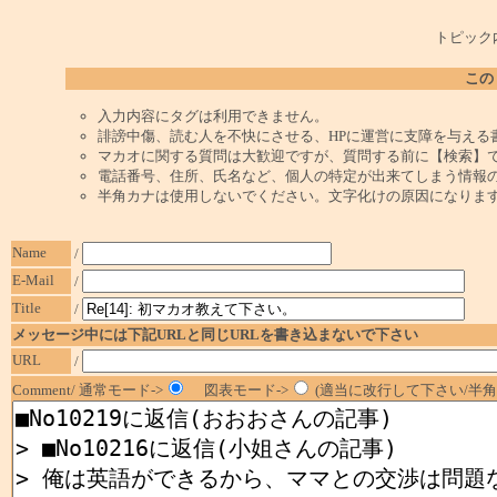
トピック
この
入力内容にタグは利用できません。
誹謗中傷、読む人を不快にさせる、HPに運営に支障を与える
マカオに関する質問は大歓迎ですが、質問する前に【検索】
電話番号、住所、氏名など、個人の特定が出来てしまう情報
半角カナは使用しないでください。文字化けの原因になりま
Name
/
E-Mail
/
Title
/
メッセージ中には下記URLと同じURLを書き込まないで下さい
URL
/
Comment/ 通常モード->
図表モード->
(適当に改行して下さい/半角1