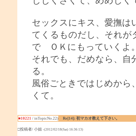
じじくさくて、めめしく
セックスにキス、愛撫は
てくるものだし、それが
で ＯＫにもっていくよ
それでも、だめなら、自
る。
風俗ごときではじめから
くて。
■10221
/ inTopicNo.22)
Re[14]: 初マカオ教えて下さい。
□投稿者/ 小姐
-(2012/02/18(Sat) 16:36:13)