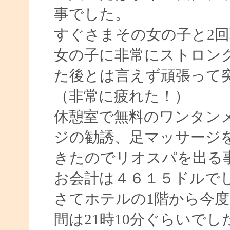
事でした。
すぐさまその女の子と2
女の子に非常にストロング
た後とは言えず頑張って
（非常に疲れた！）
休憩室で無料のワンタン
ジの勧誘、足マッサージ
きたのでリオスパを出る
お会計は４６１５ドルで
さてホテルの1階から今
間は21時10分ぐらいで