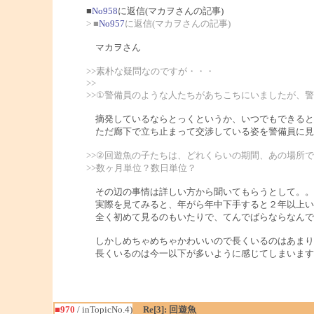
■
No958
に返信(マカヲさんの記事)
> ■
No957
に返信(マカヲさんの記事)
マカヲさん
>>素朴な疑問なのですが・・・
>>
>>①警備員のような人たちがあちこちにいましたが、
摘発しているならとっくというか、いつでもできると
ただ廊下で立ち止まって交渉している姿を警備員に見
>>②回遊魚の子たちは、どれくらいの期間、あの場所
>>数ヶ月単位？数日単位？
その辺の事情は詳しい方から聞いてもらうとして。。
実際を見てみると、年がら年中下手すると２年以上い
全く初めて見るのもいたりで、てんでばらならなんで
しかしめちゃめちゃかわいいので長くいるのはあまり
長くいるのは今一以下が多いように感じてしまいます
■970
/ inTopicNo.4)
Re[3]: 回遊魚