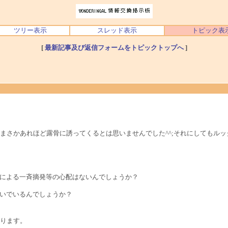
ツリー表示
スレッド表示
トピック表
[
最新記事及び返信フォームをトピックトップへ
]
まさかあれほど露骨に誘ってくるとは思いませんでした^^;それにしてもル
による一斉摘発等の心配はないんでしょうか？
いでいるんでしょうか？
ります。