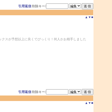
引用返信
削除キー/
▲
▼
■
ルックスが予想以上に良くてびっくり！何人かお相手しました
引用返信
削除キー/
▲
▼
■