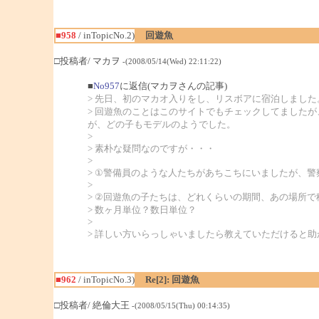
■958
/ inTopicNo.2)
回遊魚
□投稿者/ マカヲ
-(2008/05/14(Wed) 22:11:22)
■
No957
に返信(マカヲさんの記事)
> 先日、初のマカオ入りをし、リスボアに宿泊しました
> 回遊魚のことはこのサイトでもチェックしてました
が、どの子もモデルのようでした。
>
> 素朴な疑問なのですが・・・
>
> ①警備員のような人たちがあちこちにいましたが、
>
> ②回遊魚の子たちは、どれくらいの期間、あの場所
> 数ヶ月単位？数日単位？
>
> 詳しい方いらっしゃいましたら教えていただけると助
■962
/ inTopicNo.3)
Re[2]: 回遊魚
□投稿者/ 絶倫大王
-(2008/05/15(Thu) 00:14:35)