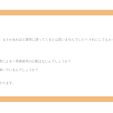
。
が、まさかあれほど露骨に誘ってくるとは思いませんでした^^;それにしても
警察による一斉摘発等の心配はないんでしょうか？
で稼いでいるんでしょうか？
かります。