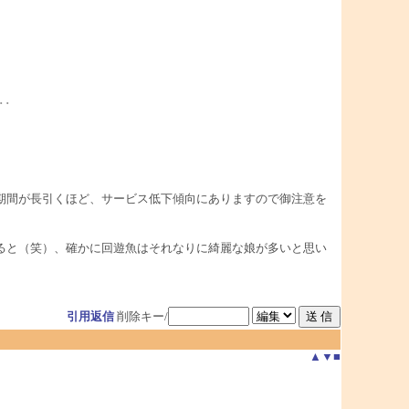
･
期間が長引くほど、サービス低下傾向にありますので御注意を
ると（笑）、確かに回遊魚はそれなりに綺麗な娘が多いと思い
引用返信
削除キー/
▲
▼
■