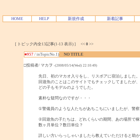
HOME
HELP
新規作成
新着記事
[ トピック内全13記事(1-13 表示) ] <<
0
>>
■957
/ inTopicNo.1)
NO TITLE
□投稿者/ マカヲ
-(2008/05/14(Wed) 22:10:49)
先日、初のマカオ入りをし、リスボアに宿泊しました。
回遊魚のことはこのサイトでもチェックしてましたが、
どの子もモデルのようでした。
素朴な疑問なのですが・・・
①警備員のような人たちがあちこちにいましたが、警察
②回遊魚の子たちは、どれくらいの期間、あの場所で稼
数ヶ月単位？数日単位？
詳しい方いらっしゃいましたら教えていただけると助か