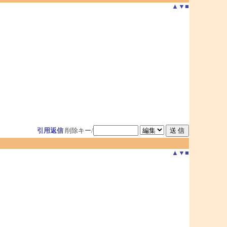
▲
▼
■
･
引用返信
削除キー/
▲
▼
■