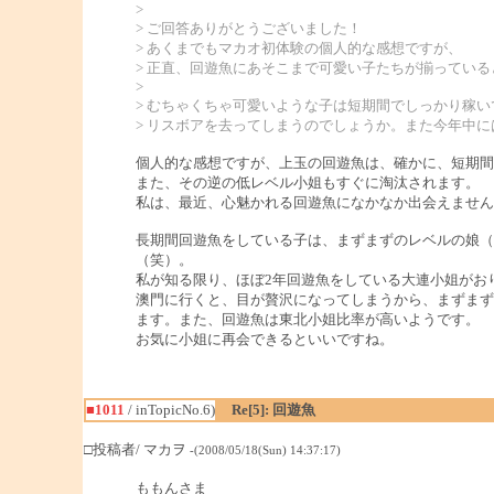
>
> ご回答ありがとうございました！
> あくまでもマカオ初体験の個人的な感想ですが、
> 正直、回遊魚にあそこまで可愛い子たちが揃ってい
>
> むちゃくちゃ可愛いような子は短期間でしっかり稼い
> リスボアを去ってしまうのでしょうか。また今年中に
個人的な感想ですが、上玉の回遊魚は、確かに、短期間
また、その逆の低レベル小姐もすぐに淘汰されます。
私は、最近、心魅かれる回遊魚になかなか出会えません
長期間回遊魚をしている子は、まずまずのレベルの娘（
（笑）。
私が知る限り、ほぼ2年回遊魚をしている大連小姐がお
澳門に行くと、目が贅沢になってしまうから、まずまず
ます。また、回遊魚は東北小姐比率が高いようです。
お気に小姐に再会できるといいですね。
■1011
/ inTopicNo.6)
Re[5]: 回遊魚
□投稿者/ マカヲ
-(2008/05/18(Sun) 14:37:17)
ももんさま