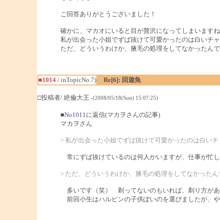
ご回答ありがとうございました！
確かに、マカオにいると目が贅沢になってしまいますね
私が出会った小姐でずば抜けて可愛かったのは白いチャ
ただ、どういうわけか、腋毛の処理をしてなかったんで
■1014
/ inTopicNo.7)
Re[6]: 回遊魚
□投稿者/ 絶倫大王
-(2008/05/18(Sun) 15:07:25)
■
No1011
に返信(マカヲさんの記事)
マカヲさん
> 私が出会った小姐でずば抜けて可愛かったのは白い
常にずば抜けているのは何人かいますが、仕事が忙し
> ただ、どういうわけか、腋毛の処理をしてなかった
多いです（笑） 剃ってないのもいれば、剃り方があ
前回小生はハルピンの子供ぽいのを選びましたが、や