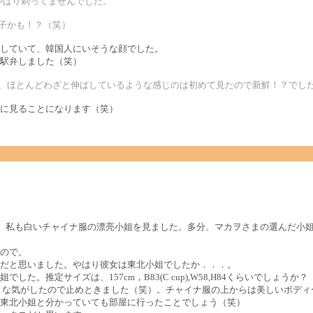
やはり剃ってませんでした。
じ子かも！？（笑）
していて、韓国人にいそうな顔でした。
、駅弁しました（笑）
が、ほとんどわざと伸ばしているような感じのは初めて見たので新鮮！？でし
に見ることになります（笑）
、私も白いチャイナ服の漂亮小姐を見ました。多分、マカヲさまの選んだ小
ので。
だと思いました。やはり彼女は東北小姐でしたか．．．。
。推定サイズは、157cm，B83(C cup),W58,H84くらいでしょうか？
小姐のような気がしたので止めときました（笑）。チャイナ服の上からは美しいボ
東北小姐と分かっていても部屋に行ったことでしょう（笑）