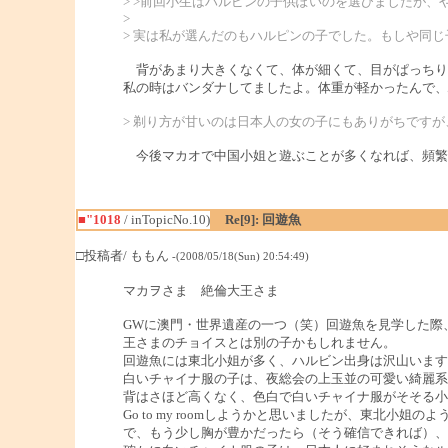
> >前回小生はハルピンの子供ぽいのを選びましたが、
>
> 実は私が選んだのもハルピンの子でした。もしや同
背があまり大きくなくて、体が細くて、目がぱっちり
私の時はバンダナしてましたよ。体重が軽かったんで
> 剃り方が甘いのは日本人の女の子にもありがちです
今後マカオで中国小姐と遊ぶことが多くなれば、頻繁
■"1018
/ inTopicNo.10)
Re[9]: 回遊魚
□投稿者/ ももん
-(2008/05/18(Sun) 20:54:49)
マカヲさま 絶倫大王さま
GWに澳門・世界遺産の一つ（笑）回遊魚を見学した際
王さまのチョイスとは別の子かもしれません。
回遊魚には東北小姐が多く、ハルビン出身は沢山います
白いチャイナ服の子は、夜総会の上玉並の可愛い綺麗系
背はさほど高くなく、色白で白いチャイナ服がそそる小姐でした
Go to my roomしようかと思いましたが、東北
で、もう少し胸が豊かだったら（そう確信できれば）、