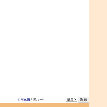
引用返信
削除キー/