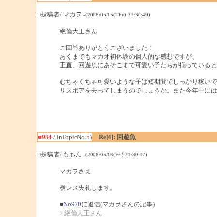
□投稿者/ マカヲ
-(2008/05/15(Thu) 22:30:49)
絶倫大王さん
ご回答ありがとうございました！
あくまでもマカオ初体験の個人的な感想ですが、
正直、回遊魚にあそこまで可愛い子たちが揃っていると
むちゃくちゃ可愛いような子は短期間でしっかり稼いで
リスボアを去ってしまうのでしょうか。また今年中には
■984
/ inTopicNo.5)
Re[4]: 回遊魚
□投稿者/ ももん
-(2008/05/16(Fri) 21:39:47)
マカヲさま
横レス失礼します。
■
No970
に返信(マカヲさんの記事)
> 絶倫大王さん