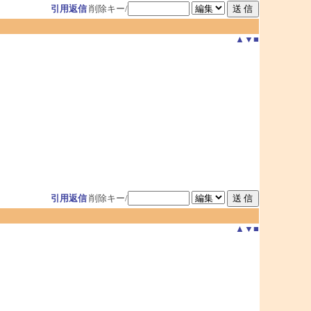
引用返信
削除キー/
▲
▼
■
。
引用返信
削除キー/
▲
▼
■