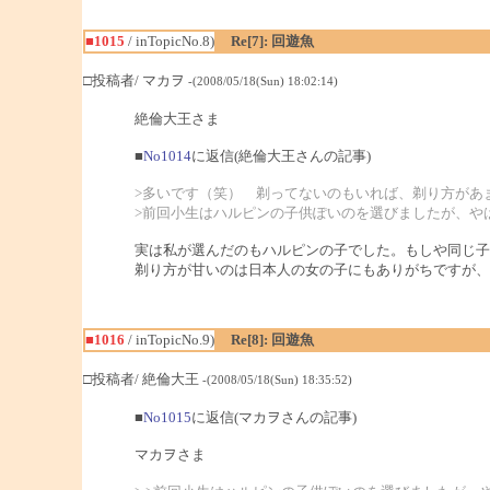
■1015
/ inTopicNo.8)
Re[7]: 回遊魚
□投稿者/ マカヲ
-(2008/05/18(Sun) 18:02:14)
絶倫大王さま
■
No1014
に返信(絶倫大王さんの記事)
>多いです（笑） 剃ってないのもいれば、剃り方があ
>前回小生はハルピンの子供ぽいのを選びましたが、や
実は私が選んだのもハルピンの子でした。もしや同じ子
剃り方が甘いのは日本人の女の子にもありがちですが、
■1016
/ inTopicNo.9)
Re[8]: 回遊魚
□投稿者/ 絶倫大王
-(2008/05/18(Sun) 18:35:52)
■
No1015
に返信(マカヲさんの記事)
マカヲさま