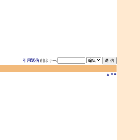
引用返信
削除キー/
▲
▼
■