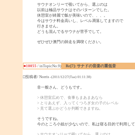
サウナオンリーで覗いてから、選ぶのは
以前は極品サウナはそのパターンでした。
休憩室が綺麗で飯が美味いので、、、。
今はサウナ料金高いし、レベル凋落してますので
行きません。
どうも混んでるサウナが苦手でして。
ぜひぜひ澳門の師走を満喫ください。
■10055
/ inTopicNo.9)
Re[7]: サナドの音楽の重低音
□投稿者/ Norris
-(2011/12/27(Tue) 01:11:38)
非一般さん、どうもです。
> 休憩室広めで、食事もまあまあなら
> とりあえず、入ってくつろぎ女の子のレベル
> 見て選ぶかどうか判断できますね。
そうですね。
今のところ小姐が少ないので、私は寝る目的で利用して
> サウナオンリーで覗いてから、選ぶのは