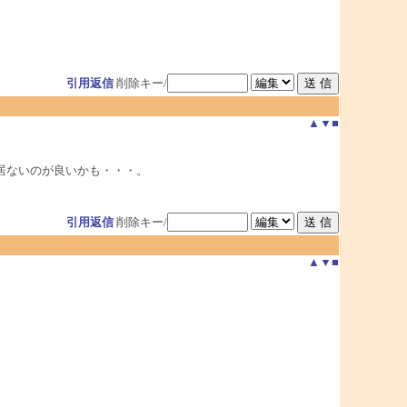
引用返信
削除キー/
▲
▼
■
居ないのが良いかも・・・。
引用返信
削除キー/
▲
▼
■