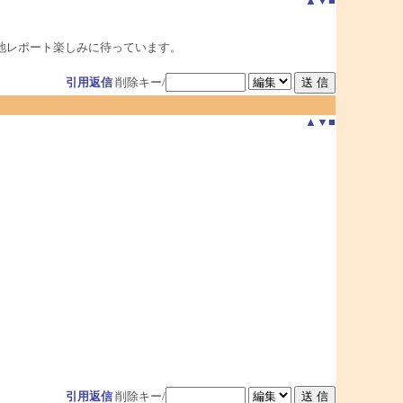
▲
▼
■
地レポート楽しみに待っています。
引用返信
削除キー/
▲
▼
■
引用返信
削除キー/