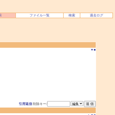
示
ファイル一覧
検索
過去ログ
▼
■
引用返信
削除キー/