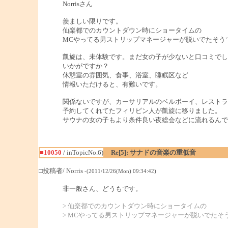
Norrisさん
羨ましい限りです。
仙楽都でのカウントダウン時にショータイムの
MCやってる男ストリップマネージャーが脱いでたそう
凱旋は、未体験です。まだ女の子が少ないと口コミでし
いかがですか？
休憩室の雰囲気、食事、浴室、睡眠区など
情報いただけると、有難いです。
関係ないですが、カーサリアルのベルボーイ、レストラ
予約してくれてたフィリピン人が凱旋に移りました。
サウナの女の子もより条件良い夜総会などに流れるんで
■10050
/ inTopicNo.6)
Re[5]: サナドの音楽の重低音
□投稿者/ Norris
-(2011/12/26(Mon) 09:34:42)
非一般さん、どうもです。
> 仙楽都でのカウントダウン時にショータイムの
> MCやってる男ストリップマネージャーが脱いでたそ