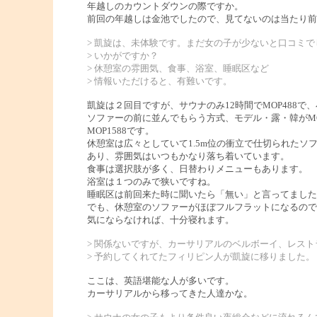
年越しのカウントダウンの際ですか。
前回の年越しは金池でしたので、見てないのは当たり前
> 凱旋は、未体験です。まだ女の子が少ないと口コミで
> いかがですか？
> 休憩室の雰囲気、食事、浴室、睡眠区など
> 情報いただけると、有難いです。
凱旋は２回目ですが、サウナのみ12時間でMOP488で、
ソファーの前に並んでもらう方式、モデル・露・韓がMOP
MOP1588です。
休憩室は広々としていて1.5m位の衝立で仕切られたソ
あり、雰囲気はいつもかなり落ち着いています。
食事は選択肢が多く、日替わりメニューもあります。
浴室は１つのみで狭いですね。
睡眠区は前回来た時に聞いたら「無い」と言ってました
でも、休憩室のソファーがほぼフルフラットになるので
気にならなければ、十分寝れます。
> 関係ないですが、カーサリアルのベルボーイ、レスト
> 予約してくれてたフィリピン人が凱旋に移りました。
ここは、英語堪能な人が多いです。
カーサリアルから移ってきた人達かな。