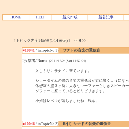
HOME
HELP
新規作成
新着記事
[ トピック内全14記事(1-14 表示) ] <<
0
>>
■10041
/ inTopicNo.1)
サナドの音楽の重低音
□投稿者/ Norris
-(2011/12/24(Sat) 11:52:04)
久しぶりにサナドに来ています。
ショータイムの際の音楽の重低音が妙に響くようになっ
休憩室の壁３ヶ所に大きなウーファーらしきスピーカー
ソファーに座っているとビリビリきます。
小姐はレベルが落ちましたね、残念。
■10046
/ inTopicNo.2)
Re[1]: サナドの音楽の重低音