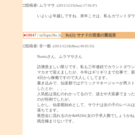
□投稿者/ ムラマサ
-(2011/12/25(Sun) 17:56:47)
いよいよ年越しですね、来年こそは、私もカウントダウ
■10047
/ inTopicNo.3)
Re[2]: サナドの音楽の重低音
□投稿者/ 非一般
-(2011/12/26(Mon) 00:03:55)
Norrisさん、ムラマサさん
訪澳羨ましい限りです。私も三年連続でカウントダウン
マカオで迎えましたが、今年はギリギリまで仕事で、新
4日から稼働ですので大人しくしてます。
書き込みで、仙楽都ではデリックマネージャーが男スト
したとか、、、。
人気処は混むのわかってるので、波士や大富豪でまった
のが恒例でしたが。
しかし、仙楽都始めとして、サウナは女の子のレベルは
落ちてます。
夜想会に流れるのか&#8264;女の子求人難でしょうかね
残念極まりないです。