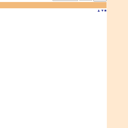
▲
▼
■