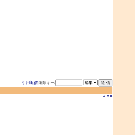
引用返信
削除キー/
▲
▼
■