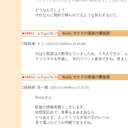
> サウナの女の子もより条件良い夜総会などに流れるん
どうなんでしょ？
それなりに契約で縛られてるような気もするけど。
■10051
/ inTopicNo.7)
Re[4]: サナドの音楽の重低音
□投稿者/ トシ
-(2011/12/26(Mon) 10:28:40)
やはり凱旋は人数増えていましたね、１５人ですか、ん
クリスマス＆年越し、Ｗのイベント参加ですね、羨まし
■10054
/ inTopicNo.8)
Re[6]: サナドの音楽の重低音
□投稿者/ 非一般
-(2011/12/26(Mon) 23:25:25)
Norrisさん
凱旋の情報有難うございます。
休憩室広めで、食事もまあまあなら
とりあえず、入ってくつろぎ女の子のレベル
見て選ぶかどうか判断できますね。