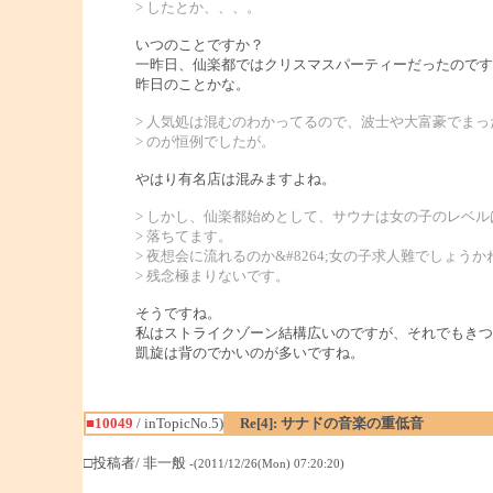
> したとか、、、。
いつのことですか？
一昨日、仙楽都ではクリスマスパーティーだったのです
昨日のことかな。
> 人気処は混むのわかってるので、波士や大富豪でまっ
> のが恒例でしたが。
やはり有名店は混みますよね。
> しかし、仙楽都始めとして、サウナは女の子のレベル
> 落ちてます。
> 夜想会に流れるのか&#8264;女の子求人難でしょうか
> 残念極まりないです。
そうですね。
私はストライクゾーン結構広いのですが、それでもきつ
凱旋は背のでかいのが多いですね。
■10049
/ inTopicNo.5)
Re[4]: サナドの音楽の重低音
□投稿者/ 非一般
-(2011/12/26(Mon) 07:20:20)