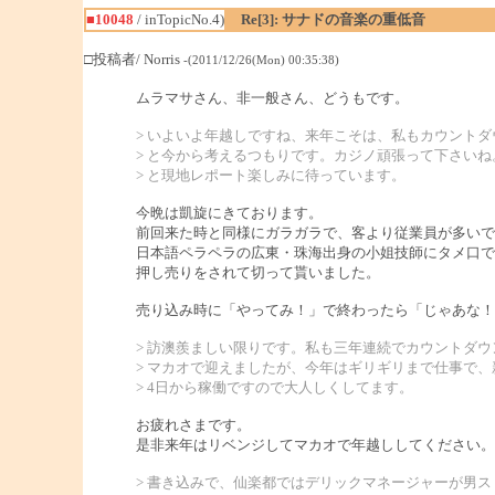
■10048
/ inTopicNo.4)
Re[3]: サナドの音楽の重低音
□投稿者/ Norris
-(2011/12/26(Mon) 00:35:38)
ムラマサさん、非一般さん、どうもです。
> いよいよ年越しですね、来年こそは、私もカウント
> と今から考えるつもりです。カジノ頑張って下さいね
> と現地レポート楽しみに待っています。
今晩は凱旋にきております。
前回来た時と同様にガラガラで、客より従業員が多いで
日本語ペラペラの広東・珠海出身の小姐技師にタメ口で
押し売りをされて切って貰いました。
売り込み時に「やってみ！」で終わったら「じゃあな！
> 訪澳羨ましい限りです。私も三年連続でカウントダウ
> マカオで迎えましたが、今年はギリギリまで仕事で、
> 4日から稼働ですので大人しくしてます。
お疲れさまです。
是非来年はリベンジしてマカオで年越ししてください。
> 書き込みで、仙楽都ではデリックマネージャーが男ス