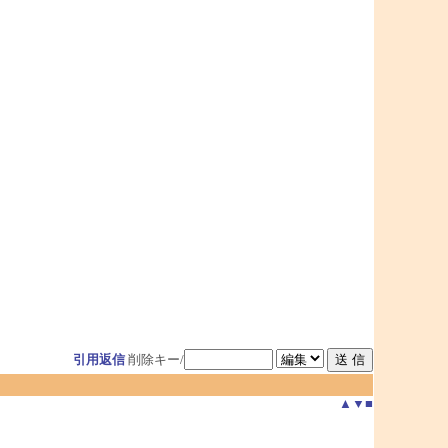
引用返信
削除キー/
▲
▼
■