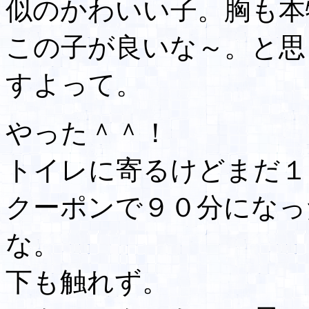
似のかわいい子。胸も本
この子が良いな～。と思
すよって。
やった＾＾！
トイレに寄るけどまだ１
クーポンで９０分になっ
な。
下も触れず。