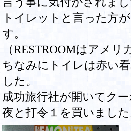
言う事に気付かされまし
トイレットと言った方が
す。
（RESTROOMはアメリ
ちなみにトイレは赤い看
した。
成功旅行社が開いてクー
夜と打令１を買いました