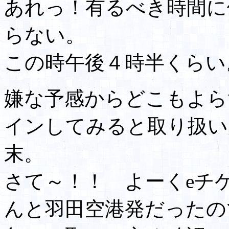
あれっ！有るべき時間に
らない。
この時午後４時半くらい
嫌な予感からどこもよら
インしてみると取り扱い
末。
さて～！！ よーくeチ
んと羽田空港発だったの