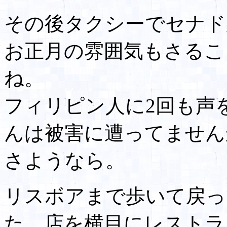
その後タクシーでセナド
お正月の雰囲気もさるこ
ね。
フィリピン人に2回も声
んは被害に遭ってません
さようなら。
リスボアまで歩いて戻っ
た。店を横目にレストラ