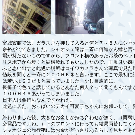
富城賓館では、ガラス戸を押して入ると何と７～８人にシャ
余裕がでてきました。シャオジェ達は一斉に何鱈かん鱈と言
場が持たないものですから、フロント横のあったお茶のペッ
リスボアから歩くと結構疲れてもいましたので、丁度良い感
ふと思い出すと此処の場所はコイワカメラさんの写真で見た
値段を聞くと一斉に２００ＨＫ＄と言います。ここで最初に
は若いよ２０だよと言っていました。少し自虐的に。
長椅子で色々と話しているとあなた何人？って聞くもんです
１００ＨＫ＄あがってしまいました。
日本人は金持ちなんですかねえ。
此処に居た、おっぱいのデカイ可愛子ちゃんにお願いして、
終わりました後、大きなお金しか持ち合わせが無く、（両替
必需品ですよね。）下のフロントに行っても結局両替してく
シャオジェの旅行鞄にはお金がどっさりあるらしく見ちゃあ