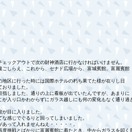
チェックアウトで次の財神酒店に行かなければいけません。
腹ごしらえ、これから、セナド広場から、富城賓館、富麗賓館
の地区に行った時には国際ホテルの朽ち果てた様が在りし日
ておりました。
目指しました、通りの上に看板が出ていたんですが、あまりに
こが入り口かわからずにガラス越しにも何の変化もなく通り過
館が目に入りました。
てな感じでぐるりと回ってしまいました。
があって入れませんねえ・・・・・。
再度挑戦とばかりに富麗賓館に着たとき、中からガラスを叩く