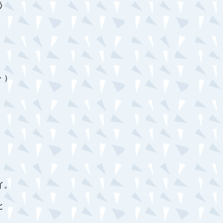
う
・）
イ。
と