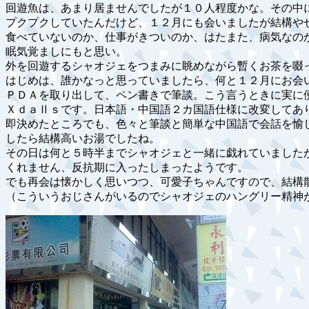
回遊魚は、あまり居ませんでしたが１０人程度かな。その中
プクプクしていたんだけど、１２月にも会いましたが結構や
食べていないのか、仕事がきついのか、はたまた、病気なの
眠気覚ましにもと思い。
外を回遊するシャオジェをつまみに眺めながら暫くお茶を啜
はじめは、誰かなっと思っていましたら、何と１２月にお会
ＰＤＡを取り出して、ペン書きで筆談。こう言うときに実に
ＸｄａⅡｓです。日本語・中国語２カ国語仕様に改変してあ
即決めたところでも、色々と筆談と簡単な中国語で会話を愉
したら結構高いお湯でしたね。
その日は何と５時半までシャオジェと一緒に戯れていました
くれません、反抗期に入ったしまったようです。
でも再会は懐かしく思いつつ、可愛子ちゃんですので、結構
（こういうおじさんがいるのでシャオジェのハングリー精神