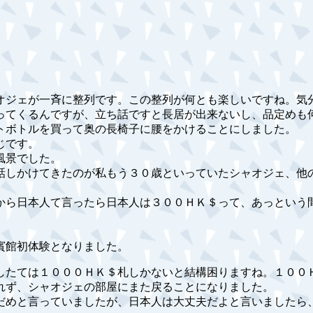
オジェが一斉に整列です。この整列が何とも楽しいですね。気
ってくるんですが、立ち話ですと長居が出来ないし、品定めも
トボトルを買って奥の長椅子に腰をかけることにしました。
じです。
風景でした。
話しかけてきたのが私もう３０歳といっていたシャオジェ、他
から日本人て言ったら日本人は３００ＨＫ＄って、あっという
賓館初体験となりました。
したては１０００ＨＫ＄札しかないと結構困りますね。１００
れず、シャオジェの部屋にまた戻ることになりました。
だめと言っていましたが、日本人は大丈夫だよと言いましたら