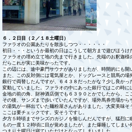
６．２日目（２／１８土曜日）
ファラオの公園あたりを散歩しつつ・・・・・・
初日・・・というか最初の日はこうして朝方まで遊びほうけ
ファラオの埋め立て地の先まで行きました。先端のお釈迦様
だらこれが実に美味かったです。
この辺には、途中豪門サウナがありましたが、時間的にも開
また、この反対側には電気屋とか、ドッグレースと競馬の場
銀行で両替したんですが、６４３８だったかな？少し良かっ
変動していました。ファラオの中にあった銀行ではこの時に
金地の前の角、財神酒店側でも６３９０とかでしたから、こ
その後、サンズまで歩いていたんですが、場外馬券売場から
の湯気が一杯出ていた麺粉屋さんがありました。大変美味そ
ここは要チェックです。安そうですし。
夕方５時頃までサンズのカジノを愉しんだんですが、猛烈に
もの一度１２時頃に目が覚めましたが、また爆睡してしまい
つまり土曜日は寝ていただけとなってしまいました。