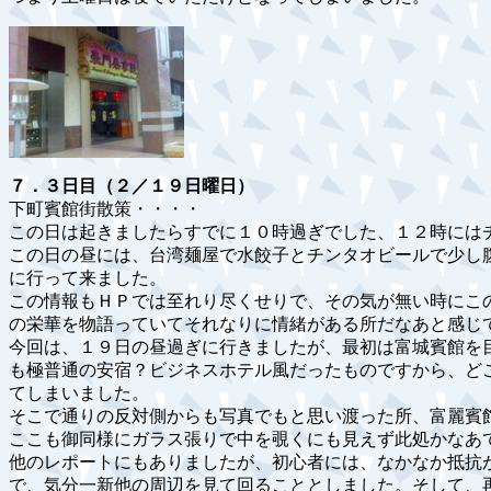
７．３日目（２／１９日曜日）
下町賓館街散策・・・・
この日は起きましたらすでに１０時過ぎでした、１２時には
この日の昼には、台湾麺屋で水餃子とチンタオビールで少し
に行って来ました。
この情報もＨＰでは至れり尽くせりで、その気が無い時にこ
の栄華を物語っていてそれなりに情緒がある所だなあと感じ
今回は、１９日の昼過ぎに行きましたが、最初は富城賓館を
も極普通の安宿？ビジネスホテル風だったものですから、ど
てしまいました。
そこで通りの反対側からも写真でもと思い渡った所、富麗賓
ここも御同様にガラス張りで中を覗くにも見えず此処かなあ
他のレポートにもありましたが、初心者には、なかなか抵抗
で、気分一新他の周辺を見て回ることとしました。そして、