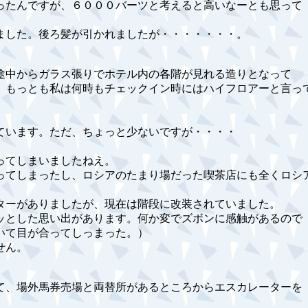
ったんですが、６０００バーツと考えると高いなーとも思って
ました。後ろ髪が引かれましたが・・・・・・・。
途中からガラス張りでホテル内の各階が見れる造りとなって
。もっとも私は何時もチェックイン時にはハイフロアーと言っ
ています。ただ、ちょっと少ないですが・・・・
ってしまいましたねえ。
ってしまったし、ロシアのたまり場だった喫茶店にも全くロシ
ターがありましたが、現在は階段に改装されていました。
ッとした思い出があります。何か変でズボンに感触があるので
いて目が合ってしっまった。）
せん。
て、場外馬券売場と両替所があるところからエスカレーターを