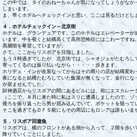
この中では、タイのおねーちゃんが気になってしょうがなか
しまいます。
ま、早くホテルへチェックインと思い、ここは見るだけとし
４．ホテルチェックイン～北京街
ホテルは、グランデュアです。このホテルはエレベーターが
います、中を覗くと結構高くて高所恐怖症にはこわーですね
高層階を希望していますが。
さて、ここからリスボアを目指しました。
もう３時過ぎでしたが、北京街では、シャオジェがたむろし
寄ってくるのは振り払いながら・・・・・歩きます。
ホリデェ・インが改装なってからはその周りの店が結構変わ
夜になると結構たむろしていた飯屋が無くなって、金行にな
が居ませんでした。
財神酒店からリスボアの間にあるビルには、前にエスカレー
（ここで、８月に来た時に私はスリに遭遇しましたので、ゾ
後ろを振り返ったら男が屈み込んでいて、ポケットを狙って
そこを過ぎてもＤＦＳ前にもその周辺にもロシアは誰もいま
５．リスボア回遊魚
リスボアは、横のフロントがある側から入って、２階を歩い
降りていくことにしました。