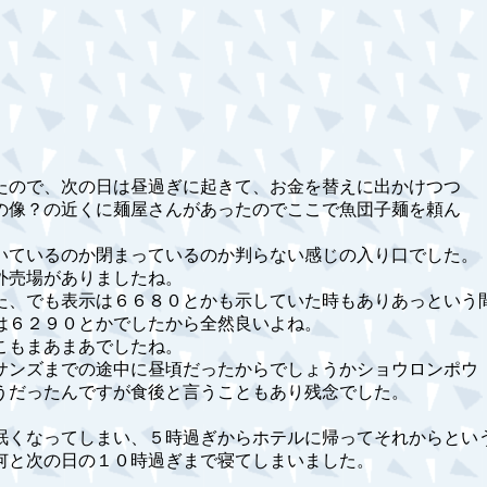
たので、次の日は昼過ぎに起きて、お金を替えに出かけつつ
の像？の近くに麺屋さんがあったのでここで魚団子麺を頼ん
いているのか閉まっているのか判らない感じの入り口でした。
外売場がありましたね。
た、でも表示は６６８０とかも示していた時もありあっという
は６２９０とかでしたから全然良いよね。
こもまあまあでしたね。
サンズまでの途中に昼頃だったからでしょうかショウロンポウ
うだったんですが食後と言うこともあり残念でした。
眠くなってしまい、５時過ぎからホテルに帰ってそれからとい
何と次の日の１０時過ぎまで寝てしまいました。