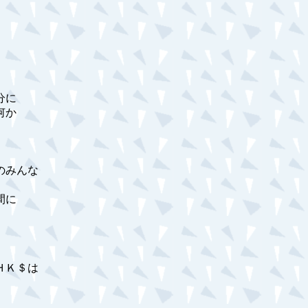
分に
何か
のみんな
間に
ＨＫ＄は
、