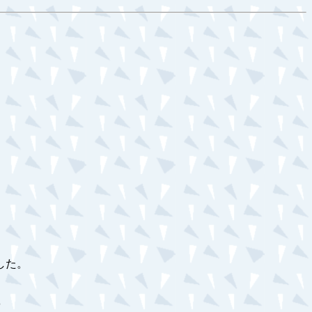
した。
０