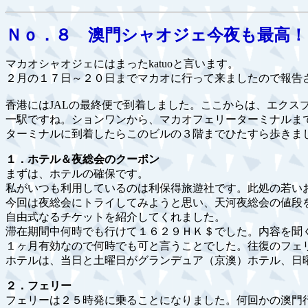
Ｎｏ．８ 澳門シャオジェ今夜も最高！
マカオシャオジェにはまったkatuoと言います。
２月の１７日～２０日までマカオに行って来ましたので報告
香港にはJALの最終便で到着しました。ここからは、エクス
一駅ですね。ションワンから、マカオフェリーターミナルま
ターミナルに到着したらこのビルの３階までひたすら歩きま
１．ホテル＆夜総会のクーポン
まずは、ホテルの確保です。
私がいつも利用しているのは利保得旅遊社です。此処の若い
今回は夜総会にトライしてみようと思い、天河夜総会の値段
自由式なるチケットを紹介してくれました。
滞在期間中何時でも行けて１６２９ＨＫ＄でした。内容を聞
１ヶ月有効なので何時でも可と言うことでした。往復のフェ
ホテルは、当日と土曜日がグランデュア（京澳）ホテル、日
２．フェリー
フェリーは２５時発に乗ることになりました。何回かの澳門行