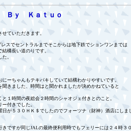
 Ｂｙ Ｋａｔｕｏ
させていただきます。
プレスでセントラルまでそこからは地下鉄でションワンまでは
で結構長い道のりです。
した。
おにーちゃんもテキパキしていて結構わかりやすいです。
を聞きました、時間はと聞かれましたが決めかねていると
くと１時間の夜総会２時間のシャオジェ付きとのこと。
リー付きでした。
曜日が５３０ＨＫ＄でしたのでフォーツナ（財神）酒店にしま
きですが同じJALの最終便利用時でもフェリーには２４時３