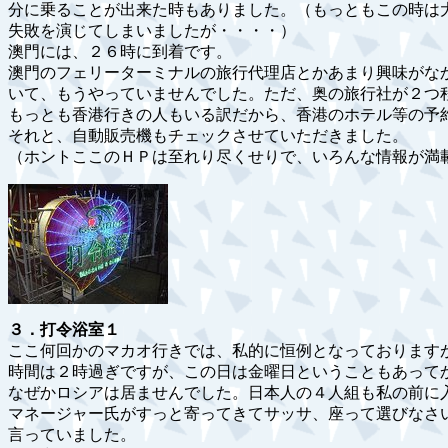
分に乗ることが出来た時もありました。（もっともこの時は
失敗を演じてしまいましたが・・・・）
澳門には、２６時に到着です。
澳門のフェリーターミナルの旅行代理店とかあまり興味がな
いて、もうやっていませんでした。ただ、奥の旅行社が２つ
もっとも香港行きの人もいる訳だから、香港のホテル等の予
それと、自動販売機もチェックさせていただきました。
（ホントここのＨＰは至れり尽くせりで、いろんな情報が満
３．打令浴室１
ここ何回かのマカオ行きでは、私的に恒例となっております
時間は２時過ぎですが、この日は金曜日ということもあって
なぜかロシアは居ませんでした。日本人の４人組も私の前に
マネージャー氏がすっと寄ってきてサッサ、座って選びなさ
言っていました。