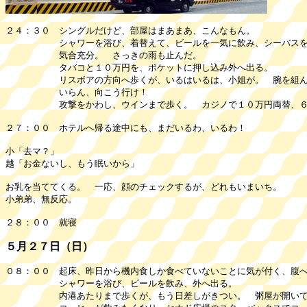
２４：３０ シングルだけど、部屋はまあまあ、こんなもん。
シャワーを浴び、着替えて、ビールを一気に飲み、シーバスをス
気合充分。 さっきの雨も止んだ。
タバコと１０万円を、ポケットに押し込み外へ出る。
リスボアの方向へ歩くが、いるはいるは、小姐が。 腕を組ん
いらん、向こう行け！
攻撃をかわし、ウインまで歩く。 カジノで１０万円両替、６２４０
２７：００ ホテルへ帰る途中にも、まだいるわ、いるわ！
小「去マ？」
越「お金ないし、もう眠いから」
お乳を当ててくる。 一応、顔のチェックするが、どれもいまいち。
小弟弟、無反応。
２８：００ 就寝
５月２７日（日）
０８：００ 起床、昨日から機内食しか食べていないことに気が付く、腹
シャワーを浴び、ビールを飲み、外へ出る。
内港あたりまで歩くが、もう日差しがきつい。 粥屋が開いてた