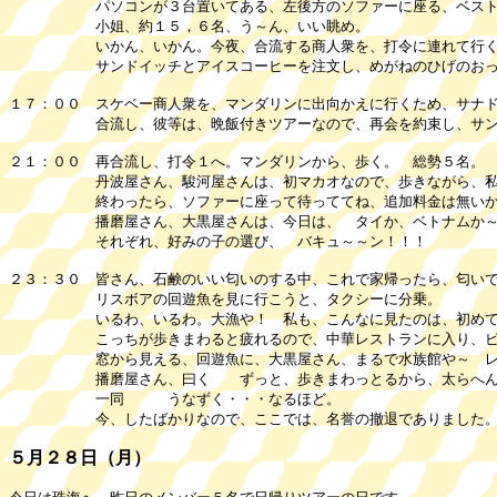
パソコンが３台置いてある、左後方のソファーに座る、ベスト
小姐、約１５，６名、う～ん、いい眺め。
いかん、いかん。今夜、合流する商人衆を、打令に連れて行くこ
サンドイッチとアイスコーヒーを注文し、めがねのひげのおっちゃ
１７：００ スケベー商人衆を、マンダリンに出向かえに行くため、サナ
合流し、彼等は、晩飯付きツアーなので、再会を約束し、サン
２１：００ 再合流し、打令１へ。マンダリンから、歩く。 総勢５名。
丹波屋さん、駿河屋さんは、初マカオなので、歩きながら、私が
終わったら、ソファーに座って待っててね、追加料金は無いからね
播磨屋さん、大黒屋さんは、今日は、 タイか、ベトナムか～と
それぞれ、好みの子の選び、 バキュ～～ン！！！
２３：３０ 皆さん、石鹸のいい匂いのする中、これで家帰ったら、匂い
リスボアの回遊魚を見に行こうと、タクシーに分乗。
いるわ、いるわ。大漁や！ 私も、こんなに見たのは、初めて。
こっちが歩きまわると疲れるので、中華レストランに入り、ビー
窓から見える、回遊魚に、大黒屋さん、まるで水族館や～ レス
播磨屋さん、曰く ずっと、歩きまわっとるから、太らへんの
一同 うなずく・・・なるほど。
今、したばかりなので、ここでは、名誉の撤退でありました
５月２８日（月）