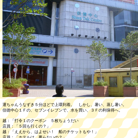
運ちゃんうなずき５分ほどで上環到着。 しかし、暑い、蒸し暑い。
信徳中心１Ｆの、セブンイレブンで、水を買い、３Ｆの利保得へ。
越：「打令１のクーポン ５枚ちょうだい
店員：「５回も行くの？」
越：「ええから、はよせい！ 船のチケットもや！」
店員：「ホテルは、要らないの？」