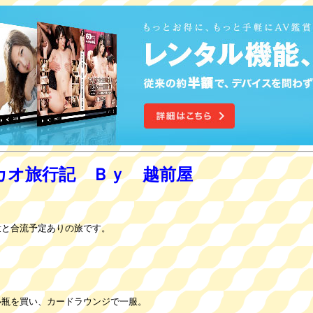
人マカオ旅行記 Ｂｙ 越前屋
衆と合流予定ありの旅です。
小瓶を買い、カードラウンジで一服。