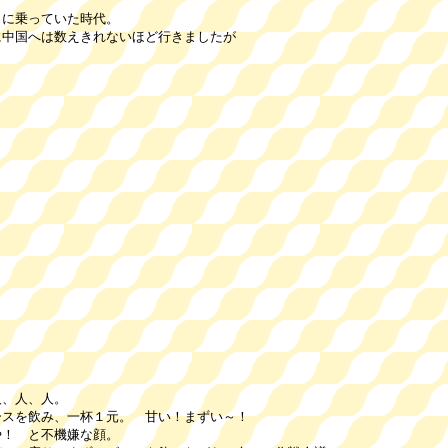
コに乗っていた時代。
に中国へは数えきれないほど行きましたが
。
、人、人。
を飲み、一杯１元。 甘い！まずい～！
！ と不機嫌な顔。