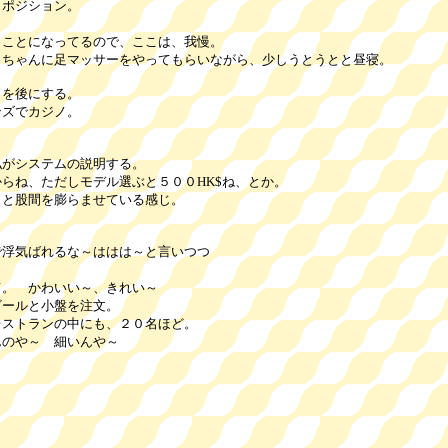
ポジション。
とになってるので、ここは、我慢。
んに足マッサーをやってもらいながら、少しうとうとと昼寝。
ドを後にする。
ズでカジノ。
システムの説明する。
、ただしモデル選ぶと５００HK$ね、とか。
股間を膨らませている感じ。
で浮気ばれるな～ははは～と言いつつ
 かわいい～、きれい～
ルと小盤を注文。
トランの中にも、２０名ほど。
や～ 細いんや～
。