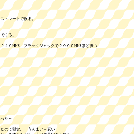
トレートで飲る。
でくる。
HK$、ブラックジャックで２０００HK$ほど勝つ
へった～
ので朝食。 うんまい～安い！