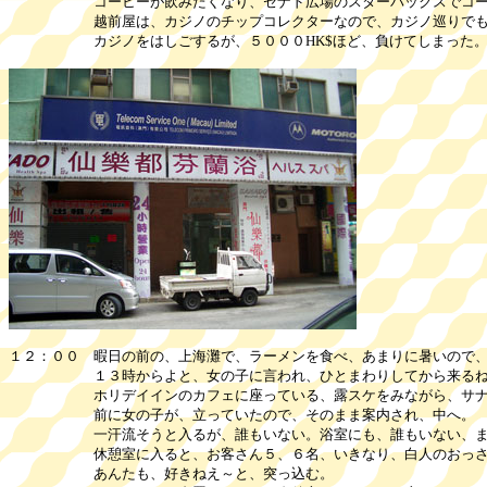
コーヒーが飲みたくなり、セナド広場のスターバックスでコーヒー
越前屋は、カジノのチップコレクターなので、カジノ巡りでもし
カジノをはしごするが、５０００HK$ほど、負けてしまった
１２：００ 暇日の前の、上海灘で、ラーメンを食べ、あまりに暑いので
１３時からよと、女の子に言われ、ひとまわりしてから来るね、
ホリデイインのカフェに座っている、露スケをみながら、サナ
前に女の子が、立っていたので、そのまま案内され、中へ。 ウ
一汗流そうと入るが、誰もいない。浴室にも、誰もいない、ま
休憩室に入ると、お客さん５、６名、いきなり、白人のおっさんが
あんたも、好きねえ～と、突っ込む。