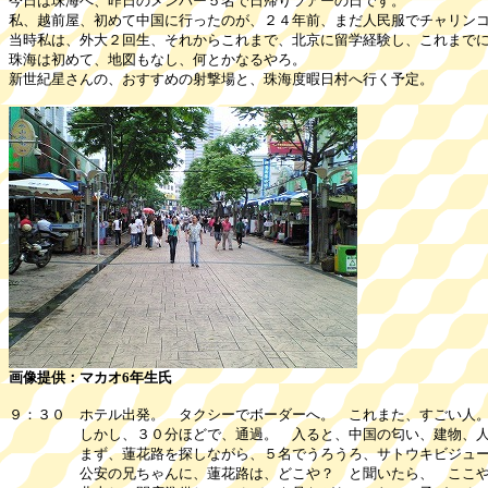
今日は珠海へ、昨日のメンバー５名で日帰りツアーの日です。
私、越前屋、初めて中国に行ったのが、２４年前、まだ人民服でチャリン
当時私は、外大２回生、それからこれまで、北京に留学経験し、これまで
珠海は初めて、地図もなし、何とかなるやろ。
新世紀星さんの、おすすめの射撃場と、珠海度暇日村へ行く予定。
画像提供：マカオ6年生氏
９：３０ ホテル出発。 タクシーでボーダーへ。 これまた、すごい人
しかし、３０分ほどで、通過。 入ると、中国の匂い、建物、人
まず、蓮花路を探しながら、５名でうろうろ、サトウキビジュース
公安の兄ちゃんに、蓮花路は、どこや？ と聞いたら、 ここや