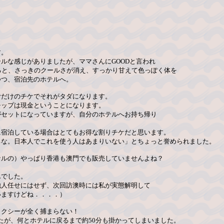
す。
ルな感じがありましたが、ママさんにGOODと言われ
ると、さっきのクールさが消え、すっかり甘えて色っぽく体を
つつ、宿泊先のホテルへ。
むだけのチケでそれがタダになります。
チップは現金ということになります。
がセットになっていますが、自分のホテルへお持ち帰り
に宿泊している場合はとてもお得な割りチケだと思います。
るな。日本人でこれを使う人はあまりいない」とちょっと誉められました。
ナルの）やっぱり香港も澳門でも販売していませんよね？
んでした。
他人任せにはせず、次回訪澳時には私が実態解明して
いますけどね．．．．）
タクシーが全く捕まらない！
したが、何とホテルに戻るまで約50分も掛かってしまいました。