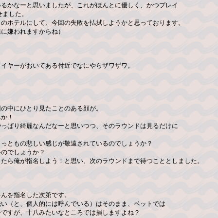
いるかなーと思いましたが、これがほんとに優しく、かつプレイ
せました。
くのホテルにして、今回の失敗を払拭しようかと思っております。
姐に嫌われますからね）
ライヤーがおいてある付近でなにやらザワザワ。
団の中にひとり見たことのある顔が。
んか！
やっぱり綺麗なんだなーと思いつつ、そのラウンドは見るだけに
ょっともの悲しい感じが敬遠されているのでしょうか？
いのでしょうか？
ったら俺が指名しよう！と思い、次のラウンドまで待つこととしました。
）
ゃんを指名した次第です。
洗い（と、個人的には呼んでいる）はそのまま、ベットでは
子ですが、十八みたいなところでは損しますよね？