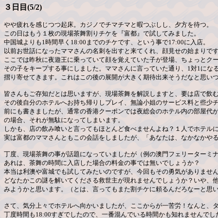
３日目(5/2)
やや疲れを感じつつ起床。カジノでチマチマと暇つぶしし、夕方を待つ。
この日はもう１枚の現場茶舞割りチケを『富都』で試してみました。
中国城よりも1時間早く18:00までのチケです、という事で17:00に入店。
以前お世話になったママさんの名刺を出すと来てくれ、顔見せの始まりで
ここでは昨秋に夜遊王に乗っていて顔を覚えていた子が登場、ちょっとクー
その子をキープする事にしました。ママさんに言っていた通り、1対1にな
摺り寄せてきます。これはこの後の展開が大きく期待出来そうだなと思い
皆さんもご存知だとは思いますが、現場茶舞を解説しますと、要は店で飲
その後自分のホテルへお持ち帰りしプレイ、無論小姐のサービス料と些少
前にも書きましたが、通常の香港クーポンでは夜総会のホテル内の部屋代
の場合、それが無駄になってしまいます。
しかも、店の飲み喰いと言ってもほとんど食べませんよね？１人でホテル
実は富都のママさんともこの会話をしましたが、「あなたは、なかなかや
丁度、現場茶舞の事が話題になっていましたが（例の澳門フェリーターミ
あれは、茶舞の時間に入店した場合の料金の事では無いでしょうか？
本当は利澳や富城でも試してみたいのですが、今回もその勇気がありませ
どなたかこの謎を解いてくださる救世主が現れませんでしょうか？いや、
みようかと思います。（とは、言ってもまた割チケに頼るんだろなーと思
さて、気分上々でホテルへ向かいましたが、ここからが一苦労！なんと、
丁度時間も18:00すぎでしたので、一番混んでいる時間かも知れませんで