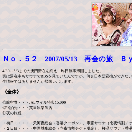
Ｎｏ．５２ 2007/05/13 再会の旅 
4/30～5/3までの澳門滞在を終え、昨日無事帰国しました。
実は滞在中もサウナでBBSを見ていたんですが、何せ日本語変換ができな
生情報ではありませんが帰国レポします。
《全体》
◎航空券・・・JALマイル特典15,000
◎宿泊先・・・英皇娯楽酒店
◎夜の旅程
・初日・・・・・天河夜総会（香港クーポン）、帝豪サウナ（壱夜情割チ
・２日目・・・・中国城夜総会（壱夜情割チケ＋現金）、極品サウナ（香