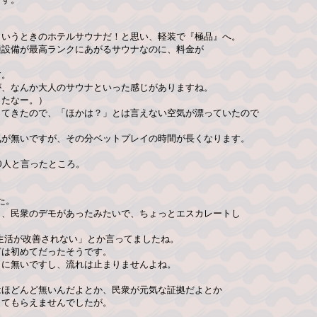
ういうときのホテルサウナだ！と思い、軽装で『極品』へ。
種設備が最高ランクにあがるサウナなのに、料金が
す。
が、なんか大人のサウナといった感じがありますね。
ったなー。）
ってきたので、「ほかは？」とは言えない空気が漂っていたので
気が無いですが、その分ベットプレイの時間が長くなります。
0人と言ったところ。
た。
り、民衆のデモがあったみたいで、ちょっとエスカレートし
生活が改善されない」とか言ってましたね。
ぎは初めてだったそうです。
うに無いですし、流れは止まりませんよね。
はほどんど無いんだよとか、民衆が元気な証拠だよとか
してもらえませんでしたが。