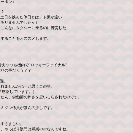
クーポン）
か？
の土日を挟んだ休日とはチト訳が違い
もありませんでしたが）
去こんなにタクシーに乗るのに苦労した
りすることをオススメします。
考えつつも機内で”ロッキーファイナル”
ぶりの事だろう？？
通過。
くれませんかねーと思うこの頃。
大変感謝しています。）
とたん、労働節の怖さを思いしらされたのです。
。
イミグレ係員がほんの少しです。
はすさまじい。
は、やっぱり澳門は娯楽の街なんですね。