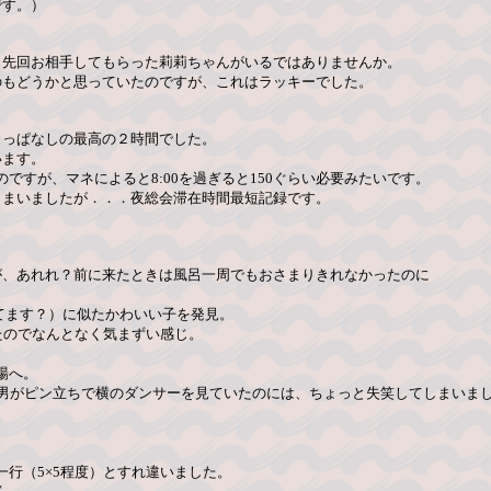
です。）
、先回お相手してもらった莉莉ちゃんがいるではありませんか。
のもどうかと思っていたのですが、これはラッキーでした。
しっぱなしの最高の２時間でした。
います。
ですが、マネによると8:00を過ぎると150ぐらい必要みたいです。
しまいましたが．．．夜総会滞在時間最短記録です。
。
が、あれれ？前に来たときは風呂一周でもおさまりきれなかったのに
てます？）に似たかわいい子を発見。
たのでなんとなく気まずい感じ。
場へ。
男がピン立ちで横のダンサーを見ていたのには、ちょっと失笑してしまいま
一行（5×5程度）とすれ違いました。