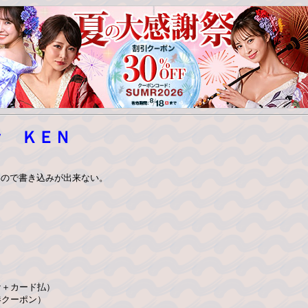
Ｂｙ ＫＥＮ
いので書き込みが出来ない。
ケ＋カード払）
港クーポン）