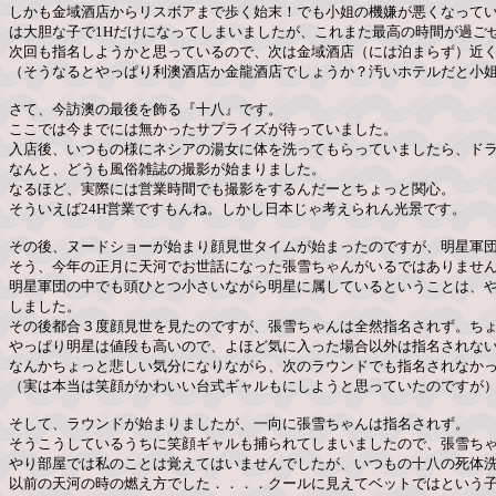
しかも金域酒店からリスボアまで歩く始末！でも小姐の機嫌が悪くなって
は大胆な子で1Hだけになってしまいましたが、これまた最高の時間が過ご
次回も指名しようかと思っているので、次は金域酒店（には泊まらず）近
（そうなるとやっぱり利澳酒店か金龍酒店でしょうか？汚いホテルだと小
さて、今訪澳の最後を飾る『十八』です。
ここでは今までには無かったサプライズが待っていました。
入店後、いつもの様にネシアの湯女に体を洗ってもらっていましたら、ド
なんと、どうも風俗雑誌の撮影が始まりました。
なるほど、実際には営業時間でも撮影をするんだーとちょっと関心。
そういえば24H営業ですもんね。しかし日本じゃ考えられん光景です。
その後、ヌードショーが始まり顔見世タイムが始まったのですが、明星軍
そう、今年の正月に天河でお世話になった張雪ちゃんがいるではありませ
明星軍団の中でも頭ひとつ小さいながら明星に属しているということは、
しました。
その後都合３度顔見世を見たのですが、張雪ちゃんは全然指名されず。ち
やっぱり明星は値段も高いので、よほど気に入った場合以外は指名されな
なんかちょっと悲しい気分になりながら、次のラウンドでも指名されなか
（実は本当は笑顔がかわいい台式ギャルもにしようと思っていたのですが
そして、ラウンドが始まりましたが、一向に張雪ちゃんは指名されず。
そうこうしているうちに笑顔ギャルも捕られてしまいましたので、張雪ち
やり部屋では私のことは覚えてはいませんでしたが、いつもの十八の死体
以前の天河の時の燃え方でした．．．．クールに見えてベットではという