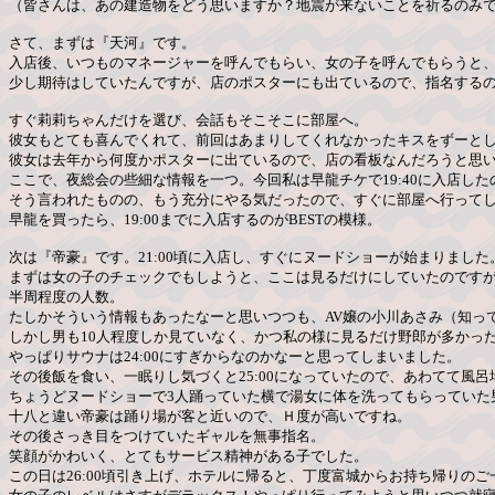
（皆さんは、あの建造物をどう思いますか？地震が来ないことを祈るのみ
さて、まずは『天河』です。
入店後、いつものマネージャーを呼んでもらい、女の子を呼んでもらうと
少し期待はしていたんですが、店のポスターにも出ているので、指名する
すぐ莉莉ちゃんだけを選び、会話もそこそこに部屋へ。
彼女もとても喜んでくれて、前回はあまりしてくれなかったキスをずーと
彼女は去年から何度かポスターに出ているので、店の看板なんだろうと思
ここで、夜総会の些細な情報を一つ。今回私は早龍チケで19:40に入店したの
そう言われたものの、もう充分にやる気だったので、すぐに部屋へ行って
早龍を買ったら、19:00までに入店するのがBESTの模様。
次は『帝豪』です。21:00頃に入店し、すぐにヌードショーが始まりました
まずは女の子のチェックでもしようと、ここは見るだけにしていたのです
半周程度の人数。
たしかそういう情報もあったなーと思いつつも、AV嬢の小川あさみ（知っ
しかし男も10人程度しか見ていなく、かつ私の様に見るだけ野郎が多かっ
やっぱりサウナは24:00にすぎからなのかなーと思ってしまいました。
その後飯を食い、一眠りし気づくと25:00になっていたので、あわてて風呂
ちょうどヌードショーで3人踊っていた横で湯女に体を洗ってもらっていた
十八と違い帝豪は踊り場が客と近いので、Ｈ度が高いですね。
その後さっき目をつけていたギャルを無事指名。
笑顔がかわいく、とてもサービス精神がある子でした。
この日は26:00頃引き上げ、ホテルに帰ると、丁度富城からお持ち帰りのご