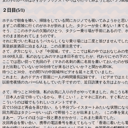
女の子のレベルはさすがデラックス！やっぱり行ってみようと思いつつ就
２日目(5/1)
ホテルで朝食を喰い、掃除をしている間にカジノでも覗いてみようかと思
まずこの星陵に行くのがホネが折れました。タクシーが全く来ない！来て
そう、ここのホテルの欠陥のひとつ、タクシー乗り場が手前にあるので、
そのまま拾われてしまうのです。
それに気づいた私はもうバカらしくなり乗り場には二度と並びませんでし
英皇娯楽酒店に泊まる人は、この点要注意です。
さて、夕方になり、いざ『中国城』です。ここでは私の中ではおなじみの
18:00頃入店。私のおなじみのマネは本日不在でしたが、代わりにその下
ここでは思い切って先回の子（マネの名刺の裏に名前を書いておいたのが
まだ出勤していないが30分待てが来るけどいいか？と聞かれ即OK。
待つこと30分、その間TVの中国城PRビデオを延々と見ていました。
これまた、あのドデカイ部屋に一人の時間最長記録です。（ビデオではエ
以前壱夜情のカバーGALもしていた子ですので、近日訪澳する方はよかっ
さて、待つこと30分強、私のお気に入りの子がやって来ました。向こうも
「日本人が店で待っているから、早くこい！」とマネに言われ、すぐ私だ
こういうのは嘘でもうれしいコメントですネ。
店で15分ほど再会を喜び合い、もう半分プレイスタートみたいな状態になり
回力周辺はタクシーがいっぱいで即拾うことが出来ました。（この事を覚
まあー、プレイのほうは一段と磨きがかかり、これまた最高でした。
次回再会を誓い合い、携帯の電話番号を教えてもらって「香港に着いたら
彼女の瞳にはやや涙が。こういうのがいいんですよね。外国風俗の醍醐味