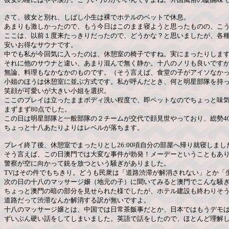
さて、彼女と別れ、しばし小生は裸でホテルのベットで休息。
あまりも激しかったので、もう今日はこのまま寝ようと思ったものの、こ
ここは、以前１度来たっきりだったので、どうかな？と思いましたが、各
安いお得なサウナです。
中でも私が今回気に入ったのは、休憩室の椅子ですね。実にまったりしま
それに他のサウナと違い、あまり混んで無く静か。十八のノリも良いです
無論、料理もなかなかのものです。（そう言えば、食堂の子がアイソなか
小姐のほうは休憩室に並ぶ方式です。私が呼んだとき、何と明星部隊を持
笑顔が可愛いが大きい小姐を選択。
ここのプレイは立ったままボディ洗い程度で、即ベットなのでちょっと味
まずまず80点でした。
この日は明星部隊と一般部隊の２チームが交代で顔見世やっており、総勢4
ちょっと十八あたりよりはレベルが落ちます。
プレイ終了後、休憩室でまったりとし26:00頃自分の部屋へ帰り就寝しまし
そう言えば、この日澳門では大変な事件が勃発！メーデーということもあ
警察が空に向かって銃を放つという騒ぎがありました。
TVはその件でもちきり。どうも民衆は「道路渋滞が解消されない」とか「
次の日の十八のマッサージ嬢（地元の子）に聞いてみると澳門でこんな騒
ちょっと澳門の暗の部分を見せられた様でしたが、ホテル建設も終わりそ
道路だって渋滞なんか解消する訳が無いですよ。
十八のマッサージ嬢とは、中国では日常茶飯事だとか、日本ではもうデモ
ずいぶん硬い話をしてしまいました。英語で話をしたので、ほとんど理解