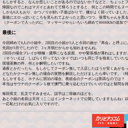
もしかすると、なんか悲しいことがあるのではないか？などと、ちょっとブ
帰国なのでこれはマズイとあわてて帰ろうとすると、何とこの時間でもヌ
しかも6人もおり、かつノリが好い子達ばかりで、腰がよく回っていました
最後にエロっぽいところを見られてよかったと思いつつ、張雪ちゃんを見
（クーポンで入ったのに、マッサージやらいろいろ締めて800HK$の追加
最後に
今回締めて6人の小姐中、2回目の小姐が3人と今回の旅が『再会』と呼ぶ
先回が3月でしたので、2ヶ月弱だからかも知れませんね。
2回目の場合プレイが積極・濃厚になる反面、やや緊張感が薄れはしますが
（そういえば、しばらく行ってないタイではいつも同じ子を指名していた
現場茶舞の件、何とか解明したいですね。
過夜とかだったら、もしかしてクーポン無しで入店したほうが安くあがる
どなたかクーポン無しの場合の実態を解説しただけましたら幸いです。（
もしかすると、ホテルに宿泊の場合、夜総会のクーポンは割高なのでは？
本当はサウナのクーポン１枚で澳門に乗り込むだけでいいのではと疑問を
毎回長文、乱文ですみません。誤字はご容赦のほどを。
あと小姐の名前は天河（ここはインターネットで公開していますもんね）
一応私だけのお気に入りですので。