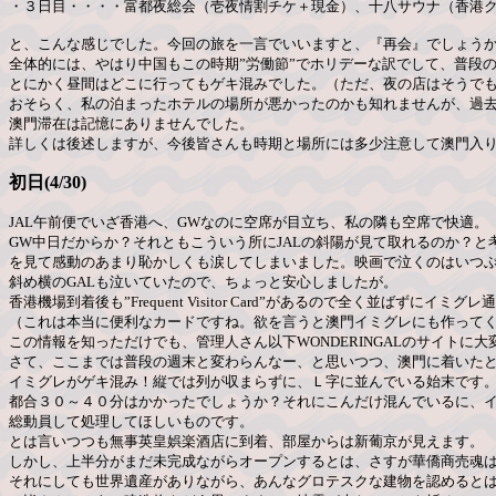
・３日目・・・・富都夜総会（壱夜情割チケ＋現金）、十八サウナ（香港
と、こんな感じでした。今回の旅を一言でいいますと、『再会』でしょう
全体的には、やはり中国もこの時期”労働節”でホリデーな訳でして、普段
とにかく昼間はどこに行ってもゲキ混みでした。（ただ、夜の店はそうで
おそらく、私の泊まったホテルの場所が悪かったのかも知れませんが、過
澳門滞在は記憶にありませんでした。
詳しくは後述しますが、今後皆さんも時期と場所には多少注意して澳門入
初日(4/30)
JAL午前便でいざ香港へ、GWなのに空席が目立ち、私の隣も空席で快適。
GW中日だからか？それともこういう所にJALの斜陽が見て取れるのか？と
を見て感動のあまり恥かしくも涙してしまいました。映画で泣くのはいつ
斜め横のGALも泣いていたので、ちょっと安心しましたが。
香港機場到着後も”Frequent Visitor Card”があるので全く並ばずにイミグレ
（これは本当に便利なカードですね。欲を言うと澳門イミグレにも作って
この情報を知っただけでも、管理人さん以下WONDERINGALのサイトに
さて、ここまでは普段の週末と変わらんなー、と思いつつ、澳門に着いた
イミグレがゲキ混み！縦では列が収まらずに、Ｌ字に並んでいる始末です
都合３０～４０分はかかったでしょうか？それにこんだけ混んでいるに、
総動員して処理してほしいものです。
とは言いつつも無事英皇娯楽酒店に到着、部屋からは新葡京が見えます。
しかし、上半分がまだ未完成ながらオープンするとは、さすが華僑商売魂
それにしても世界遺産がありながら、あんなグロテスクな建物を認めると