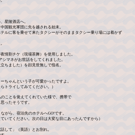
寝。
い、星陵酒店へ。
も中国観光軍団に先を越される始末。
ホテルに客を乗せて来たタクシーがそのままタクシー乗り場には着かず
た。
壱夜情割チケ（現場茶舞）を使用しました。
のアシマネがお世話をしてくれました。
役立ちました）を顔見世無しで指名。
ミーちゃんという子が可愛かったですよ。
たらトライしてみてください。）
私のことを覚えてくれていた様で、携帯で
と思ったそうです。
ながら、宿泊先のホテルへGO!です。
えていてください。次の日は大変な目にあったんですから）
電話して」（英語）とお別れ。
です。