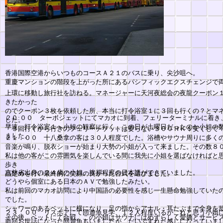
香港国際空港からいつものコースＡ２１のバスに乗り、尖沙咀へ。
重慶マンションの階段を上がった所にあるパシフィックエクスチェンジで両
上環に移動し旅行社を訪ねる。マネージャーに天河夜総会の夜龍クーポン
きたかった
のでクーポン３枚を依頼した所、本当に打令浴室１に３回も行くの？とマ
２０:００ ターボジェットにてマカオに到着、フェリーターミナルに着き
した。
早速、打令浴室１へ小姐の観察に行く。この日が土曜日だったのか小姐の
「３回行くから行きのフェリーチケットは要らない３００ＨＫ＄安くして
ました。
２１：００ 十八桑拿の客は３０人程度でした。浴槽やサウナ周りに多く
音楽が鳴り、脱衣ショーが始まり大勢の小姐が入って来ました。その数８
私は他の客がこの雰囲気を楽しんでいる間に我先に小姐を選ばなければと
歩き
吉林省出身の２４歳の小姐。挨拶程度の日本語ができていました。
品定めを行い最終的に笑顔の良かった台式を選びました。
どうやら個室にある日本のＡＶで勉強したみたい。
私は前回のマカオ訪問により中国語の必要性を感じ一生懸命勉強していた
でした。
シャワーのあるベットに横になり、足の指からアナル・耳たぶまで全身を
２３：００ リスボアにて回遊魚見学、１２人程度いるがこれと思う小姐
その後、ベットにて合戦、この小姐はサウナにはめずらしく愛嬌とサービ
前回お世話になった回遊魚もいましたが、だいぶすれた感じになっていま