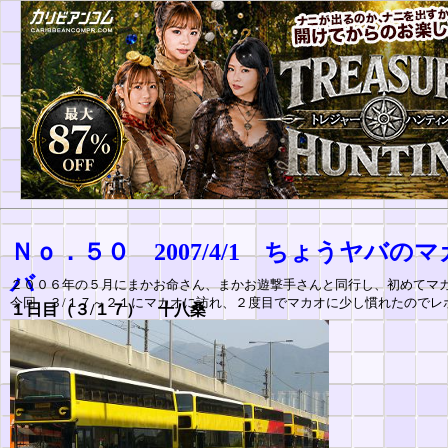
Ｎｏ．５０ 2007/4/1 ちょうヤバ
バ
２００６年の５月にまかお命さん、まかお遊撃手さんと同行し、初めてマ
今回、３/１７～２１にマカオに訪れ、２度目でマカオに少し慣れたのでレ
１日目（３/１７） 十八桑
拿