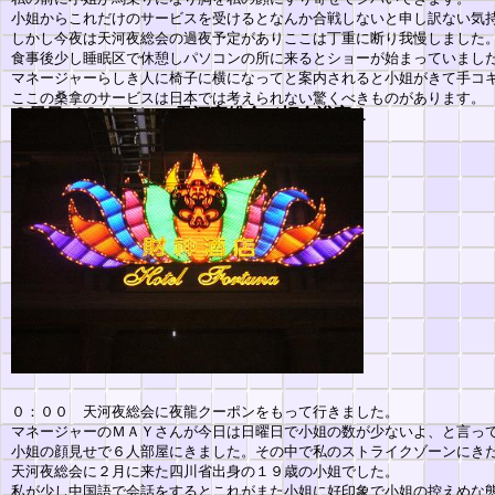
小姐からこれだけのサービスを受けるとなんか合戦しないと申し訳ない気
しかし今夜は天河夜総会の過夜予定がありここは丁重に断り我慢しました
食事後少し睡眠区で休憩しパソコンの所に来るとショーが始まっていまし
マネージャーらしき人に椅子に横になってと案内されると小姐がきて手コ
ここの桑拿のサービスは日本では考えられない驚くべきものがあります。
３日目（３/１９）
天河夜総会／打令浴室１
ル！
０：００ 天河夜総会に夜龍クーポンをもって行きました。
マネージャーのＭＡＹさんが今日は日曜日で小姐の数が少ないよ、と言っ
小姐の顔見せで６人部屋にきました。その中で私のストライクゾーンにき
天河夜総会に２月に来た四川省出身の１９歳の小姐でした。
私が少し中国語で会話をするとこれがまた小姐に好印象で小姐の控えめな