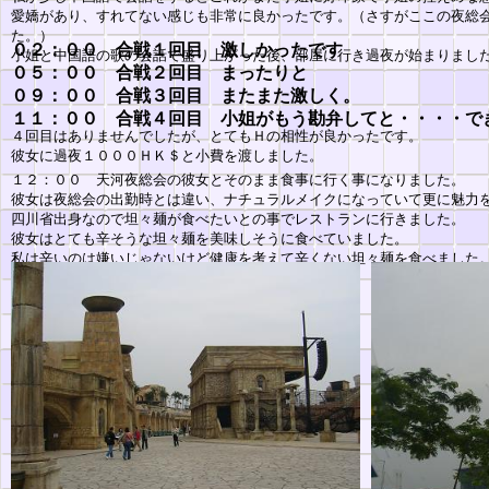
愛嬌があり、すれてない感じも非常に良かったです。（さすがここの夜総
た。）
０２：００ 合戦１回目 激しかったです
小姐と中国語の歌の会話で盛り上がった後、部屋に行き過夜が始まりまし
０５：００ 合戦２回目 まったりと
０９：００ 合戦３回目 またまた激しく。
１１：００ 合戦４回目 小姐がもう勘弁してと・・・・で
４回目はありませんでしたが、とてもＨの相性が良かったです。
彼女に過夜１０００ＨＫ＄と小費を渡しました。
１２：００ 天河夜総会の彼女とそのまま食事に行く事になりました。
彼女は夜総会の出勤時とは違い、ナチュラルメイクになっていて更に魅力
四川省出身なので坦々麺が食べたいとの事でレストランに行きました。
彼女はとても辛そうな坦々麺を美味しそうに食べていました。
私は辛いのは嫌いじゃないけど健康を考えて辛くない坦々麺を食べました
その後、彼女の上班までデートする事になりました。