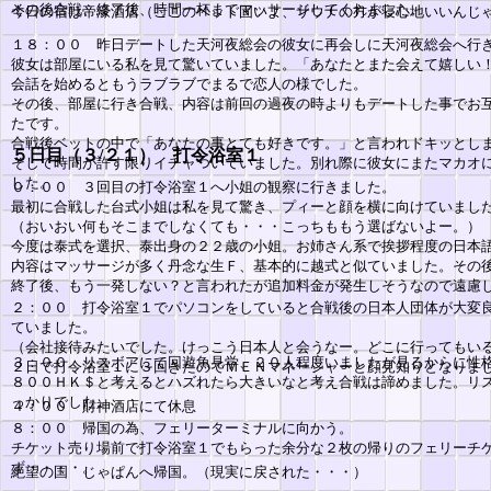
その後合戦、終了後、時間一杯までマッサージしてくれました。
今日の宿は帝濠酒店（ここのベット固いよ、サウナの方が寝心地いいんじ
１８：００ 昨日デートした天河夜総会の彼女に再会しに天河夜総会へ行
彼女は部屋にいる私を見て驚いていました。「あなたとまた会えて嬉しい
会話を始めるともうラブラブでまるで恋人の様でした。
その後、部屋に行き合戦、内容は前回の過夜の時よりもデートした事でお
たです。
合戦後ベットの中で「あなたの事とても好きです。」と言われドキッとし
５日目（３/２１）
打令浴室１
そして時間が許す限りイチャついていました。別れ際に彼女にまたマカオ
した。
０：００ ３回目の打令浴室１へ小姐の観察に行きました。
最初に合戦した台式小姐は私を見て驚き、プィーと顔を横に向けていまし
（おいおい何もそこまでしなくても・・・こっちももう選ばないよー。）
今度は泰式を選択、泰出身の２２歳の小姐。お姉さん系で挨拶程度の日本
内容はマッサージが多く丹念な生Ｆ、基本的に越式と似ていました。その
終了後、もう一発しない？と言われたが追加料金が発生しそうなので遠慮
２：００ 打令浴室１でパソコンをしていると合戦後の日本人団体が大変
ていました。
（会社接待みたいでした。けっこう日本人と会うなー。どこに行ってもい
３：００ リスボアにて回遊魚見学、２０人程度いましたが見るからに性
２日で打令浴室１に３回きたのでＭＥＮマネージャーと顔見知りとなりま
８００ＨＫ＄と考えるとハズれたら大きいなと考え合戦は諦めました。リ
っかりでした。
４：００ 財神酒店にて休息
８：００ 帰国の為、フェリーターミナルに向かう。
チケット売り場前で打令浴室１でもらった余分な２枚の帰りのフェリーチ
ず・・・・。
絶望の国 じゃぱんへ帰国。（現実に戻された・・・）