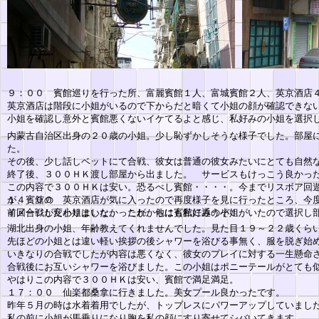
９：００ 賓館巡りを行った所、富麗賓館１人、富城賓館２人、英京酒店
英京酒店は階段に小姐がいるので下からだと暗くて小姐の顔が確認できな
小姐を確認し意外と賓館悪くないイケてるよと感じ、私好みの小姐を選択
内蒙古自治区出身の２０歳の小姐。少し恥ずかしそうな様子でした。部屋
た。
その後、少し話しベットにて合戦、彼女は普通の彼女みたいにとても自然
終了後、３００ＨＫ渡し部屋から出ました。 サービスもけっこう良かっ
この内容で３００ＨＫは安い。恐るべし賓館・・・・。今までリスボア回
が、賓舘の
１４：００ 英京酒店が気に入ったので再度様子を見に行ったところ、今
イメージが変わりました。 これからは賓館に通うぞ！
前回合戦した小姐はいなかったが、他にも私好みの小姐がいたので選択し
湖北出身の小姐、年齢教えてくれませんでした。見た目１９～２２歳くら
先ほどの小姐とは違い軽い挨拶の後シャワーを浴びる事無く、服を脱ぎ始
いきなりの合戦でしたが内容は悪くなく、彼女のプレイに対する一生懸命
合戦後にお互いシャワーを浴びました。この小姐はポニーテールがとても
やはりこの内容で３００ＨＫは安い、賓館で満足満足。
１７：００ 仙楽都桑拿に行きました。美女プール良かったです。
昨年５月の時は水着着用でしたが、トップレスにパワーアップしていまし
私の前に小姐が馬乗りになり胸を私の顔にすり寄せてシバいてきます。