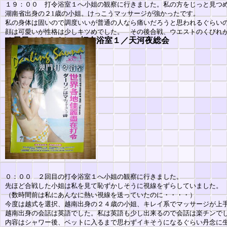
１９：００ 打令浴室１へ小姐の観察に行きました。私の方をじっと見つ
湖南省出身の２1歳の小姐。けっこうマッサージが強かったです。
私の身体は固いので調度いいが普通の人なら痛いだろうと思われるぐらい
顔は可愛いが性格は少しキツめでした。 その後合戦、ウエストのくびれ
４日目（３/２０）
打令浴室１／天河夜総会
０：００ ２回目の打令浴室１へ小姐の観察に行きました。
先ほど合戦した小姐は私を見て恥ずかしそうに視線をずらしていました。
（数時間前は私にあんなに熱い視線を送っていたのに・・・・）
今度は越式を選択、越南出身の２４歳の小姐、キレイ系でマッサージが上
越南出身の会話は英語でした。私は英語も少し出来るので会話は楽チンで
内容はシャワー後、ベットに入るまで思わずイキそうになるぐらい丹念に