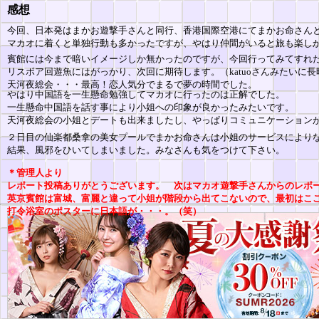
感想
今回、日本発はまかお遊撃手さんと同行、香港国際空港にてまかお命さん
マカオに着くと単独行動も多かったですが、やはり仲間がいると旅も楽し
賓館には今まで暗いイメージしか無かったのですが、今回行ってみてすれ
リスボア回遊魚にはがっかり、次回に期待します。（katuoさんみたいに
天河夜総会・・・最高！恋人気分でまるで夢の時間でした。
やはり中国語を一生懸命勉強してマカオに行ったのは正解でした。
一生懸命中国語を話す事により小姐への印象が良かったみたいです。
天河夜総会の小姐とデートも出来ましたし、やっぱりコミュニケーション
２日目の仙楽都桑拿の美女プールでまかお命さんは小姐のサービスにより
結果、風邪をひいてしまいました。みなさんも気をつけて下さい。
＊管理人より
レポート投稿ありがとうございます。 次はマカオ遊撃手さんからのレポ
英京賓館は富城、富麗と違って小姐が階段から出てこないので、最初はこ
打令浴室のポスターに日本語が・・・。（笑）