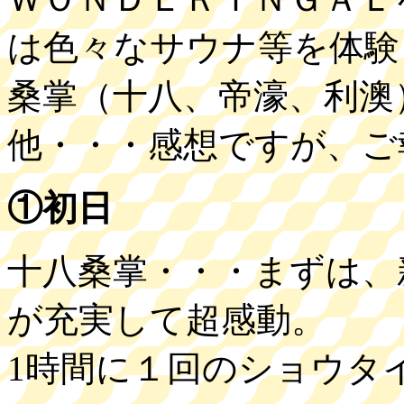
は色々なサウナ等を体験
桑掌（十八、帝濠、利澳
他・・・感想ですが、ご
①初日
十八桑掌・・・まずは、
が充実して超感動。
1時間に１回のショウタイ