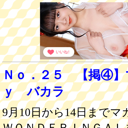
Ｎｏ．２５ 【掲④】
ｙ バカラ
9月10日から14日まで
ＷＯＮＤＥＲＩＮＧＡＬ