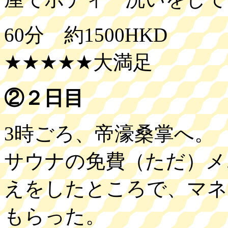
60分 約1500HKD
★★★★★大満足
②２日目
3時ごろ、帝濠桑掌へ。
サウナの免費（ただ）メ
えをしたところで、マネ
もらった。