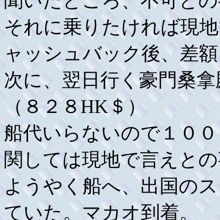
聞いたところ、不可との
それに乗りたければ現地
ャッシュバック後、差額
次に、翌日行く豪門桑拿
（８２８HK＄）
船代いらないので１００
関しては現地で言えとの
ようやく船へ、出国のス
ていた。マカオ到着。