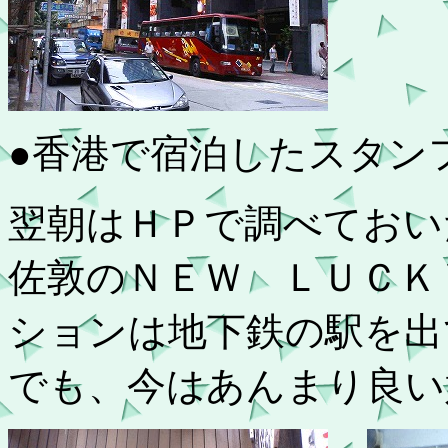
●香港で宿泊したスタン
翌朝はＨＰで調べておい
佐敦のＮＥＷ ＬＵＣＫ
ションは地下鉄の駅を出
でも、今はあんまり良い