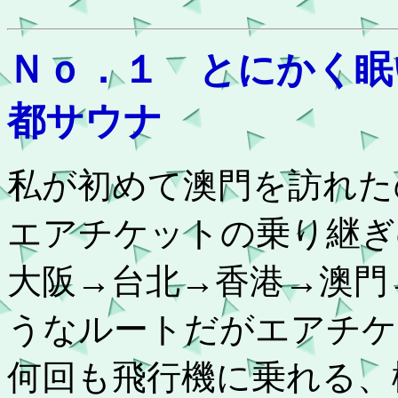
Ｎｏ．１ とにかく眠
都サウナ
私が初めて澳門を訪れた
エアチケットの乗り継ぎ
大阪→台北→香港→澳門
うなルートだがエアチケ
何回も飛行機に乗れる、