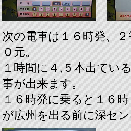
次の電車は１６時発、２
０元。
１時間に４,５本出てい
事が出来ます。
１６時発に乗ると１６時
が広州を出る前に深セン