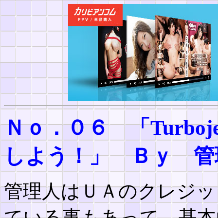
Ｎｏ．０６ 「Turbojet
しよう！」 Ｂｙ 管
管理人はＵＡのクレジッ
ている事もあって、基本