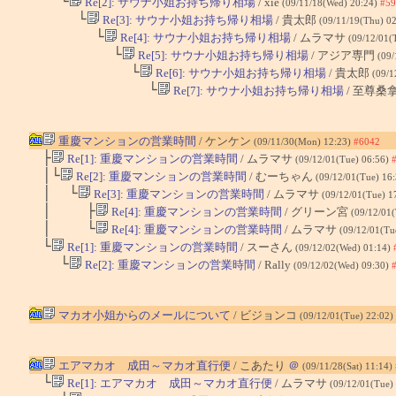
└
Re[2]: サウナ小姐お持ち帰り相場
/ xie
(09/11/18(Wed) 20:24)
#59
└
Re[3]: サウナ小姐お持ち帰り相場
/ 貴太郎
(09/11/19(Thu) 0
└
Re[4]: サウナ小姐お持ち帰り相場
/ ムラマサ
(09/12/01(
└
Re[5]: サウナ小姐お持ち帰り相場
/ アジア専門
(09/
└
Re[6]: サウナ小姐お持ち帰り相場
/ 貴太郎
(09/1
└
Re[7]: サウナ小姐お持ち帰り相場
/ 至尊桑
重慶マンションの営業時間
/ ケンケン
(09/11/30(Mon) 12:23)
#6042
├
Re[1]: 重慶マンションの営業時間
/ ムラマサ
(09/12/01(Tue) 06:56)
│└
Re[2]: 重慶マンションの営業時間
/ むーちゃん
(09/12/01(Tue) 16
│ └
Re[3]: 重慶マンションの営業時間
/ ムラマサ
(09/12/01(Tue) 1
│ ├
Re[4]: 重慶マンションの営業時間
/ グリーン宮
(09/12/01
│ └
Re[4]: 重慶マンションの営業時間
/ ムラマサ
(09/12/01(Tu
└
Re[1]: 重慶マンションの営業時間
/ スーさん
(09/12/02(Wed) 01:14)
└
Re[2]: 重慶マンションの営業時間
/ Rally
(09/12/02(Wed) 09:30)
マカオ小姐からのメールについて
/ ビジョンコ
(09/12/01(Tue) 22:02)
エアマカオ 成田～マカオ直行便
/ こあたり
＠
(09/11/28(Sat) 11:14)
└
Re[1]: エアマカオ 成田～マカオ直行便
/ ムラマサ
(09/12/01(Tue)