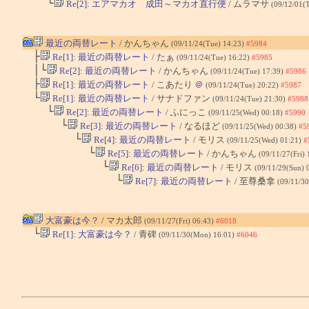
└
Re[2]: エアマカオ 成田～マカオ直行便
/ ムラマサ
(09/12/01(
最近の両替レート
/ かんちゃん
(09/11/24(Tue) 14:23)
#5984
├
Re[1]: 最近の両替レート
/ たぁ
(09/11/24(Tue) 16:22)
#5985
│└
Re[2]: 最近の両替レート
/ かんちゃん
(09/11/24(Tue) 17:39)
#5986
├
Re[1]: 最近の両替レート
/ こあたり
＠
(09/11/24(Tue) 20:22)
#5987
└
Re[1]: 最近の両替レート
/ サナドファン
(09/11/24(Tue) 21:30)
#5988
└
Re[2]: 最近の両替レート
/ ふにっこ
(09/11/25(Wed) 00:18)
#5990
└
Re[3]: 最近の両替レート
/ なるほど
(09/11/25(Wed) 00:38)
#5
└
Re[4]: 最近の両替レート
/ モリス
(09/11/25(Wed) 01:21)
#
└
Re[5]: 最近の両替レート
/ かんちゃん
(09/11/27(Fri)
└
Re[6]: 最近の両替レート
/ モリス
(09/11/29(Sun) 
└
Re[7]: 最近の両替レート
/ 至尊桑拿
(09/11/3
大富豪は今？
/ マカ太郎
(09/11/27(Fri) 06:43)
#6018
└
Re[1]: 大富豪は今？
/ 青碑
(09/11/30(Mon) 16:01)
#6046