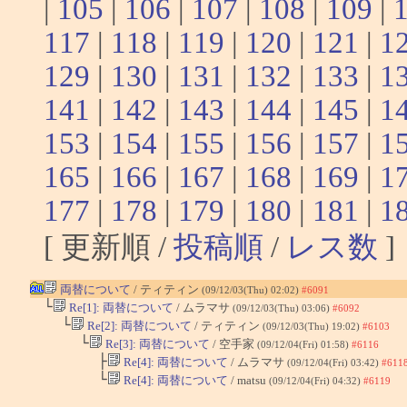
|
105
|
106
|
107
|
108
|
109
|
117
|
118
|
119
|
120
|
121
|
1
129
|
130
|
131
|
132
|
133
|
1
141
|
142
|
143
|
144
|
145
|
1
153
|
154
|
155
|
156
|
157
|
1
165
|
166
|
167
|
168
|
169
|
1
177
|
178
|
179
|
180
|
181
|
1
[ 更新順 /
投稿順
/
レス数
]
両替について
/ ティティン
(09/12/03(Thu) 02:02)
#6091
└
Re[1]: 両替について
/ ムラマサ
(09/12/03(Thu) 03:06)
#6092
└
Re[2]: 両替について
/ ティティン
(09/12/03(Thu) 19:02)
#6103
└
Re[3]: 両替について
/ 空手家
(09/12/04(Fri) 01:58)
#6116
├
Re[4]: 両替について
/ ムラマサ
(09/12/04(Fri) 03:42)
#611
└
Re[4]: 両替について
/ matsu
(09/12/04(Fri) 04:32)
#6119