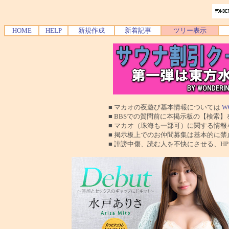
HOME
HELP
新規作成
新着記事
ツリー表示
■ マカオの夜遊び基本情報については
W
■ BBSでの質問前に本掲示板の【検索】を使
■ マカオ（珠海も一部可）に関する情報を交換
■ 掲示板上でのお仲間募集は基本的に禁止で
■ 誹謗中傷、読む人を不快にさせる、HPに運