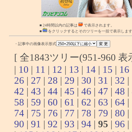
■ 24時間以内の記事は
で表示されます。
■
をクリックするとそのツリーを一括で表示しま
・記事中の画像表示形式
[ 全1843ツリー(951-960 
|
10
|
11
|
12
|
13
|
14
|
15
|
16
26
|
27
|
28
|
29
|
30
|
31
|
32
|
42
|
43
|
44
|
45
|
46
|
47
|
48
|
58
|
59
|
60
|
61
|
62
|
63
|
64
|
74
|
75
|
76
|
77
|
78
|
79
|
80
|
90
|
91
|
92
|
93
|
94
|
95
|
96
|