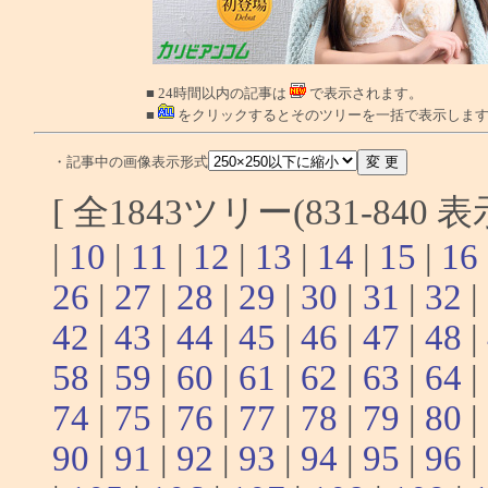
■ 24時間以内の記事は
で表示されます。
■
をクリックするとそのツリーを一括で表示しま
・記事中の画像表示形式
[ 全1843ツリー(831-840 
|
10
|
11
|
12
|
13
|
14
|
15
|
16
26
|
27
|
28
|
29
|
30
|
31
|
32
|
42
|
43
|
44
|
45
|
46
|
47
|
48
|
58
|
59
|
60
|
61
|
62
|
63
|
64
|
74
|
75
|
76
|
77
|
78
|
79
|
80
|
90
|
91
|
92
|
93
|
94
|
95
|
96
|