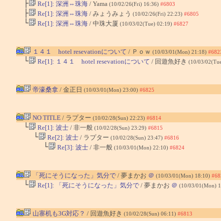
├
Re[1]: 深洲⇔珠海
/ Yama
(10/02/26(Fri) 16:36)
#6803
├
Re[1]: 深洲⇔珠海
/ みょうみょう
(10/02/26(Fri) 22:23)
#6805
└
Re[1]: 深洲⇔珠海
/ 中珠大厦
(10/03/02(Tue) 02:19)
#6827
１４１ hotel resevationについて
/ Ｐｏｗ
(10/03/01(Mon) 21:18)
#682
└
Re[1]: １４１ hotel resevationについて
/ 回遊魚好き
(10/03/02(Tu
帝濠桑拿
/ 金正日
(10/03/01(Mon) 23:00)
#6825
NO TITLE
/ ラプター
(10/02/28(Sun) 22:23)
#6814
└
Re[1]: 波士
/ 非一般
(10/02/28(Sun) 23:29)
#6815
└
Re[2]: 波士
/ ラプター
(10/02/28(Sun) 23:47)
#6816
└
Re[3]: 波士
/ 非一般
(10/03/01(Mon) 22:10)
#6824
「死にそうになった」気分で
/ 夢まかお
＠
(10/03/01(Mon) 18:10)
#68
└
Re[1]: 「死にそうになった」気分で
/ 夢まかお
＠
(10/03/01(Mon) 
山寨机も3G対応？
/ 回遊魚好き
(10/02/28(Sun) 06:11)
#6813