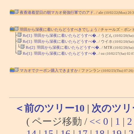
夜香港着翌日の朝マカオ発強行軍でのアド..
/ ale
(10/02/22(Mon) 20:
羽田から深夜に着いたらどうすべきでしょう
/ チャールズ・ボン
├
Re[1]: 羽田から深夜に着いたらどうすべ�..
/ うどん
(10/02/20(Sat
├
Re[1]: 羽田から深夜に着いたらどうすべ�..
/ ウイホ
(10/02/20(Sat
│└
Re[2]: 羽田から深夜に着いたらどうすべ�..
/ MTR
(10/02/20(Sat
└
Re[1]: 羽田から深夜に着いたらどうすべ�..
/ oz
(10/02/27(Sat) 02:0
マカオでクーポン購入できますか
/ ファンラン
(10/02/25(Thu) 07:26
＜前のツリー10
|
次のツリ
( ページ移動 /
<<
0
|
1
|
2
14
|
15
|
16
|
17
|
18
|
19
|
2