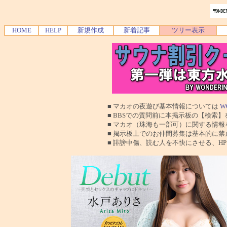
HOME
HELP
新規作成
新着記事
ツリー表示
■ マカオの夜遊び基本情報については
W
■ BBSでの質問前に本掲示板の【検索】を使
■ マカオ（珠海も一部可）に関する情報を交換
■ 掲示板上でのお仲間募集は基本的に禁止で
■ 誹謗中傷、読む人を不快にさせる、HPに運