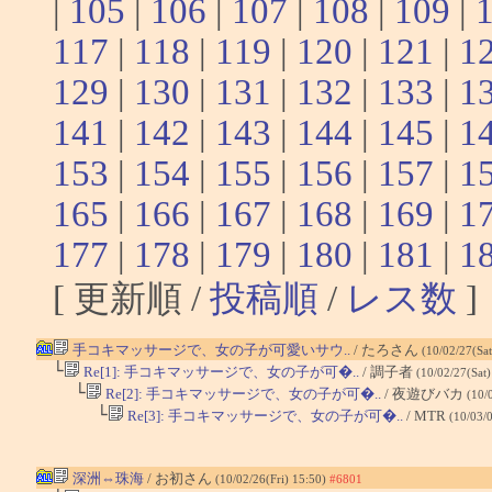
|
105
|
106
|
107
|
108
|
109
|
117
|
118
|
119
|
120
|
121
|
1
129
|
130
|
131
|
132
|
133
|
1
141
|
142
|
143
|
144
|
145
|
1
153
|
154
|
155
|
156
|
157
|
1
165
|
166
|
167
|
168
|
169
|
1
177
|
178
|
179
|
180
|
181
|
1
[ 更新順 /
投稿順
/
レス数
]
手コキマッサージで、女の子が可愛いサウ..
/ たろさん
(10/02/27(Sa
└
Re[1]: 手コキマッサージで、女の子が可�..
/ 調子者
(10/02/27(Sat
└
Re[2]: 手コキマッサージで、女の子が可�..
/ 夜遊びバカ
(10/
└
Re[3]: 手コキマッサージで、女の子が可�..
/ MTR
(10/03/
深洲⇔珠海
/ お初さん
(10/02/26(Fri) 15:50)
#6801