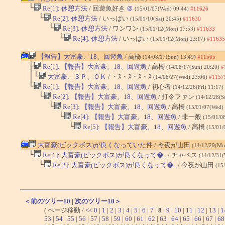
└
Re[1]: 休憩方法
/ 回遊魚好き
＠
(15/01/07(Wed) 09:44)
#11626
└
Re[2]: 休憩方法
/ いっぱい
(15/01/10(Sat) 20:45)
#11630
└
Re[3]: 休憩方法
/ ワンワン
(15/01/12(Mon) 17:53)
#11633
└
Re[4]: 休憩方法
/ いっぱい
(15/01/12(Mon) 23:17)
#11635
【報告】大富豪、18、回遊魚
/ 高橋
(14/08/17(Sun) 13:49)
#11565
├
Re[1]: 【報告】大富豪、18、回遊魚
/ 高橋
(14/08/17(Sun) 20:20)
#
│└
大富豪、３Ｐ、ＯＫ
/ ・ｽ・ｽ・ｽ・ｽ
(14/08/27(Wed) 23:06)
#1157
└
Re[1]: 【報告】大富豪、18、回遊魚
/ 初心者
(14/12/26(Fri) 11:17)
└
Re[2]: 【報告】大富豪、18、回遊魚
/ 打令ファン
(14/12/28(S
└
Re[3]: 【報告】大富豪、18、回遊魚
/ 高橋
(15/01/07(Wed)
└
Re[4]: 【報告】大富豪、18、回遊魚
/ 非一般
(15/01/0
└
Re[5]: 【報告】大富豪、18、回遊魚
/ 高橋
(15/01/
大富豪(ビックボス)が良くなっていた件
/ 今夜が山田
(14/12/29(Mo
└
Re[1]: 大富豪(ビックボス)が良くなって�..
/ チャベス
(14/12/31
└
Re[2]: 大富豪(ビックボス)が良くなって�..
/ 今夜が山田
(15
＜前のツリー10
|
次のツリー10＞
( ページ移動 /
<<
0
|
1
|
2
|
3
|
4
|
5
|
6
|
7
|
8
|
9
|
10
|
11
|
12
|
13
|
1
53
|
54
|
55
|
56
|
57
|
58
|
59
|
60
|
61
|
62
|
63
|
64
|
65
|
66
|
67
|
68