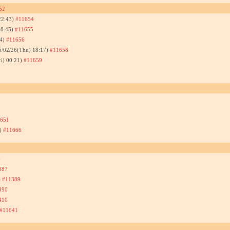
52
22:43)
#11654
08:45)
#11655
24)
#11656
5/02/26(Thu) 18:17)
#11658
ri) 00:21)
#11659
651
7)
#11666
6
387
)
#11389
390
410
#11641