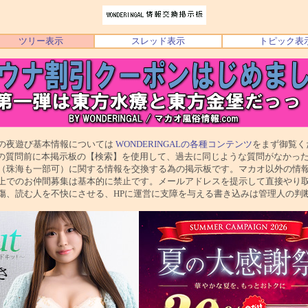
ツリー表示
スレッド表示
トピック表
び基本情報については
WONDERINGALの各種コンテンツ
をまず御覧く
前に本掲示板の【検索】を使用して、過去に同じような質問がなかった
一部可）に関する情報を交換する為の掲示板です。マカオ以外の情報
仲間募集は基本的に禁止です。メールアドレスを提示して直接やり取
人を不快にさせる、HPに運営に支障を与える書き込みは管理人の判断