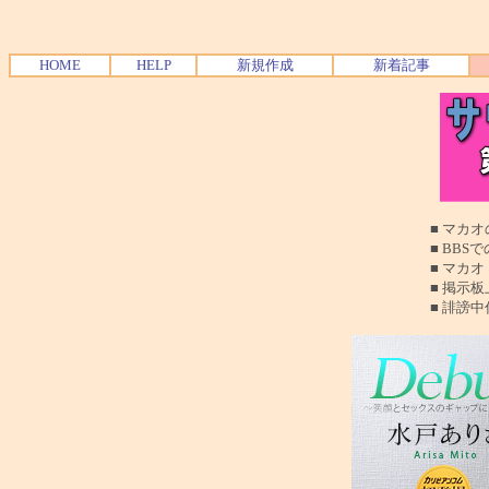
HOME
HELP
新規作成
新着記事
■ マカオの夜遊
■ BBSでの質問
■ マカオ（珠海も
■ 掲示板上でのお
■ 誹謗中傷、読む