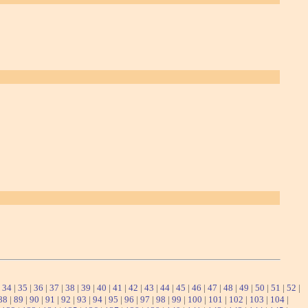
|
34
|
35
|
36
|
37
|
38
|
39
|
40
|
41
|
42
|
43
|
44
|
45
|
46
|
47
|
48
|
49
|
50
|
51
|
52
|
88
|
89
|
90
|
91
|
92
|
93
|
94
|
95
|
96
|
97
|
98
|
99
|
100
|
101
|
102
|
103
|
104
|