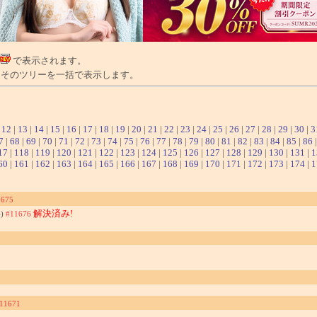
で表示されます。
そのツリーを一括で表示します。
|
12
|
13
|
14
|
15
|
16
|
17
|
18
|
19
|
20
|
21
|
22
|
23
|
24
|
25
|
26
|
27
|
28
|
29
|
30
|
3
7
|
68
|
69
|
70
|
71
|
72
|
73
|
74
|
75
|
76
|
77
|
78
|
79
|
80
|
81
|
82
|
83
|
84
|
85
|
86
17
|
118
|
119
|
120
|
121
|
122
|
123
|
124
|
125
|
126
|
127
|
128
|
129
|
130
|
131
|
1
60
|
161
|
162
|
163
|
164
|
165
|
166
|
167
|
168
|
169
|
170
|
171
|
172
|
173
|
174
|
1
1675
解決済み!
4)
#11676
11671