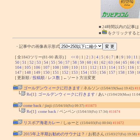
■ 24時間以内の記事は
■
をクリックすると
・記事中の画像表示形式
[ 全1843ツリー(81-90 表示) ]
<<
0
|
1
|
2
|
3
|
4
|
5
|
6
|
7
|
8
|
9
|
10
|
11
50
|
51
|
52
|
53
|
54
|
55
|
56
|
57
|
58
|
59
|
60
|
61
|
62
|
63
|
64
|
65
|
66
|
6
104
|
105
|
106
|
107
|
108
|
109
|
110
|
111
|
112
|
113
|
114
|
115
|
116
|
1
147
|
148
|
149
|
150
|
151
|
152
|
153
|
154
|
155
|
156
|
157
|
158
|
159
|
1
[ 更新順 /
投稿順
/
レス数
] ←ソート方法変更
ゴールデンウィークに行きます
/ ネルソン
(15/04/19(Sun) 19:42)
#1
└
Re[1]: ゴールデンウィークに行きます
/ あい
(15/04/20(Mon) 11:0
come back
/ jinji
(15/04/10(Fri) 09:37)
#11673
└
Re[1]: come back
/ ペンペン
(15/04/10(Fri) 17:34)
#11674
リスボア海老カレー
/ しゅーと
(15/04/03(Fri) 00:04)
#11672
2015年上半期お勧めのサウナは？
/ お初さん
(15/03/27(Fri) 19:58)
#