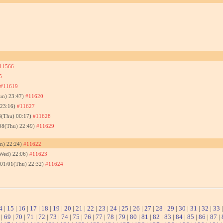
11566
5
#11619
un) 23:47)
#11620
 23:16)
#11627
8(Thu) 00:17)
#11628
08(Thu) 22:49)
#11629
n) 22:24)
#11622
(Wed) 22:06)
#11623
/01/01(Thu) 22:32)
#11624
4
|
15
|
16
|
17
|
18
|
19
|
20
|
21
|
22
|
23
|
24
|
25
|
26
|
27
|
28
|
29
|
30
|
31
|
32
|
33
|
69
|
70
|
71
|
72
|
73
|
74
|
75
|
76
|
77
|
78
|
79
|
80
|
81
|
82
|
83
|
84
|
85
|
86
|
87
|