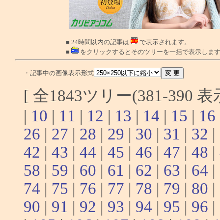
■ 24時間以内の記事は
で表示されます。
■
をクリックするとそのツリーを一括で表示しま
・記事中の画像表示形式
[ 全1843ツリー(381-390 
|
10
|
11
|
12
|
13
|
14
|
15
|
16
26
|
27
|
28
|
29
|
30
|
31
|
32
|
42
|
43
|
44
|
45
|
46
|
47
|
48
|
58
|
59
|
60
|
61
|
62
|
63
|
64
|
74
|
75
|
76
|
77
|
78
|
79
|
80
|
90
|
91
|
92
|
93
|
94
|
95
|
96
|