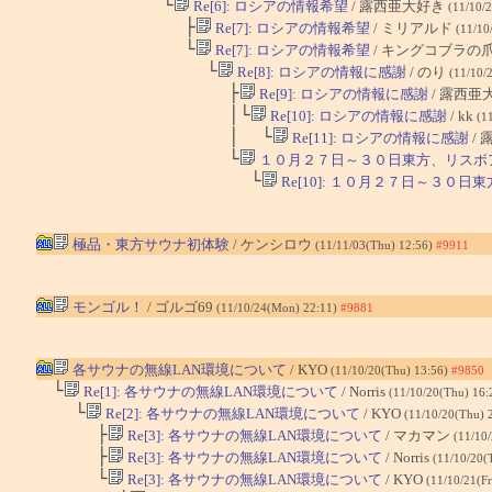
└
Re[6]: ロシアの情報希望
/ 露西亜大好き
(11/10/
├
Re[7]: ロシアの情報希望
/ ミリアルド
(11/10
└
Re[7]: ロシアの情報希望
/ キングコブラの
└
Re[8]: ロシアの情報に感謝
/ のり
(11/10/
├
Re[9]: ロシアの情報に感謝
/ 露西亜
│└
Re[10]: ロシアの情報に感謝
/ kk
(1
│ └
Re[11]: ロシアの情報に感謝
/
└
１０月２７日～３０日東方、リスボア
└
Re[10]: １０月２７日～３０日東
極品・東方サウナ初体験
/ ケンシロウ
(11/11/03(Thu) 12:56)
#9911
モンゴル！
/ ゴルゴ69
(11/10/24(Mon) 22:11)
#9881
各サウナの無線LAN環境について
/ KYO
(11/10/20(Thu) 13:56)
#9850
└
Re[1]: 各サウナの無線LAN環境について
/ Norris
(11/10/20(Thu) 16:
└
Re[2]: 各サウナの無線LAN環境について
/ KYO
(11/10/20(Thu) 
├
Re[3]: 各サウナの無線LAN環境について
/ マカマン
(11/10
├
Re[3]: 各サウナの無線LAN環境について
/ Norris
(11/10/20(
└
Re[3]: 各サウナの無線LAN環境について
/ KYO
(11/10/21(Fr