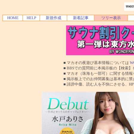
HOME
HELP
新規作成
新着記事
ツリー表示
■ マカオの夜遊び基本情報については
W
■ BBSでの質問前に本掲示板の【検索】を使
■ マカオ（珠海も一部可）に関する情報を交換
■ 掲示板上でのお仲間募集は基本的に禁止で
■ 誹謗中傷、読む人を不快にさせる、HPに運