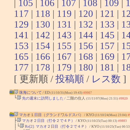
|
105
|
106
|
107
|
108
|
109
|
117
|
118
|
119
|
120
|
121
|
1
129
|
130
|
131
|
132
|
133
|
1
141
|
142
|
143
|
144
|
145
|
1
153
|
154
|
155
|
156
|
157
|
1
165
|
166
|
167
|
168
|
169
|
1
177
|
178
|
179
|
180
|
181
|
1
[ 更新順 /
投稿順
/
レス数
]
珠海について
/ ED
(11/10/31(Mon) 19:43)
#9907
└
先の週末に訪問しました
/ 二階の住人
(11/11/07(Mon) 21:51)
#9920
マカオ１日目（グランドワルドスパ）
/ KYO
(11/10/24(Mon) 23:04)
#
├
マカオ２日目（打令２で４Ｐ）
/ KYO
(11/10/25(Tue) 00:13)
#9883
│└
Re[2]: マカオ２日目（打令２で４Ｐ）
/ KYO
(11/10/25(Tue) 00:5