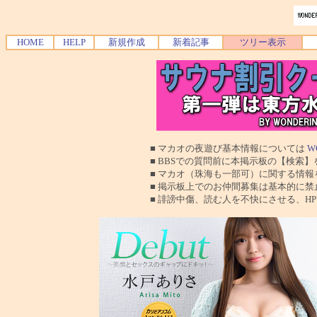
HOME
HELP
新規作成
新着記事
ツリー表示
■ マカオの夜遊び基本情報については
W
■ BBSでの質問前に本掲示板の【検索】を使
■ マカオ（珠海も一部可）に関する情報を交換
■ 掲示板上でのお仲間募集は基本的に禁止で
■ 誹謗中傷、読む人を不快にさせる、HPに運