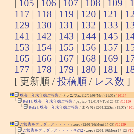
|
105
|
106
|
107
|
108
|
109
|
117
|
118
|
119
|
120
|
121
|
1
129
|
130
|
131
|
132
|
133
|
1
141
|
142
|
143
|
144
|
145
|
1
153
|
154
|
155
|
156
|
157
|
1
165
|
166
|
167
|
168
|
169
|
1
177
|
178
|
179
|
180
|
181
|
1
[ 更新順 /
投稿順
/
レス数
]
珠海 年末年始ご報告
/ ゼラニウム
(12/01/09(Mon) 21:35)
#10117
└
Re[1]: 珠海 年末年始ご報告
/ papico
(12/01/17(Tue) 23:43)
#10150
└
Re[2]: 珠海 年末年始ご報告
/ まるお
(12/01/22(Sun) 19:37)
#101
ご報告をダラダラと・・・・
/ zoro
(12/01/16(Mon) 17:05)
#10139
├
ご報告をダラダラと・・・・その2
/ zoro
(12/01/16(Mon) 17:12)
#10