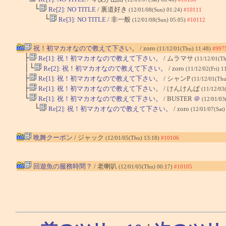
└
Re[2]: NO TITLE
/ 裏道好き
(12/01/08(Sun) 01:24)
#10111
└
Re[3]: NO TITLE
/ 非一般
(12/01/08(Sun) 05:05)
#10112
祝！初マカオなので教えて下さい。
/ zoro
(11/12/01(Thu) 11:48)
#997
├
Re[1]: 祝！初マカオなので教えて下さい。
/ ムラマサ
(11/12/01(T
│└
Re[2]: 祝！初マカオなので教えて下さい。
/ zoro
(11/12/02(Fri) 1
├
Re[1]: 祝！初マカオなので教えて下さい。
/ シャンP
(11/12/01(Thu
├
Re[1]: 祝！初マカオなので教えて下さい。
/ けんけんぱ
(11/12/03
└
Re[1]: 祝！初マカオなので教えて下さい。
/ BUSTER
＠
(12/01/03
└
Re[2]: 祝！初マカオなので教えて下さい。
/ zoro
(12/01/07(Sat)
晩舞クーポン
/ ジャック
(12/01/05(Thu) 13:18)
#10106
回遊魚の服務時間？
/ 老喇叭
(12/01/05(Thu) 00:17)
#10105