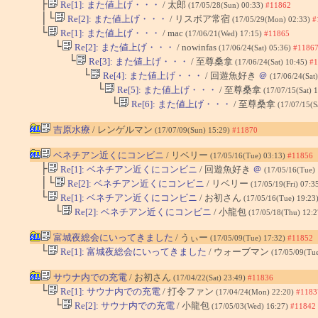
├
Re[1]: また値上げ・・・
/ 太郎
(17/05/28(Sun) 00:33)
#11862
│└
Re[2]: また値上げ・・・
/ リスボア常宿
(17/05/29(Mon) 02:33)
#
└
Re[1]: また値上げ・・・
/ mac
(17/06/21(Wed) 17:15)
#11865
└
Re[2]: また値上げ・・・
/ nowinfas
(17/06/24(Sat) 05:36)
#1186
└
Re[3]: また値上げ・・・
/ 至尊桑拿
(17/06/24(Sat) 10:45)
#1
└
Re[4]: また値上げ・・・
/ 回遊魚好き
＠
(17/06/24(Sat
└
Re[5]: また値上げ・・・
/ 至尊桑拿
(17/07/15(Sat) 
└
Re[6]: また値上げ・・・
/ 至尊桑拿
(17/07/15(S
吉原水療
/ レンゲルマン
(17/07/09(Sun) 15:29)
#11870
ベネチアン近くにコンビニ
/ リベリー
(17/05/16(Tue) 03:13)
#11856
├
Re[1]: ベネチアン近くにコンビニ
/ 回遊魚好き
＠
(17/05/16(Tue)
│└
Re[2]: ベネチアン近くにコンビニ
/ リベリー
(17/05/19(Fri) 07:3
└
Re[1]: ベネチアン近くにコンビニ
/ お初さん
(17/05/16(Tue) 19:23
└
Re[2]: ベネチアン近くにコンビニ
/ 小龍包
(17/05/18(Thu) 12:
富城夜総会にいってきました
/ うぃー
(17/05/09(Tue) 17:32)
#11852
└
Re[1]: 富城夜総会にいってきました
/ ウォーブマン
(17/05/09(Tu
サウナ内での充電
/ お初さん
(17/04/22(Sat) 23:49)
#11836
└
Re[1]: サウナ内での充電
/ 打令ファン
(17/04/24(Mon) 22:20)
#1183
└
Re[2]: サウナ内での充電
/ 小龍包
(17/05/03(Wed) 16:27)
#11842