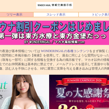
ツリー表示
スレッド表示
トピック表
び基本情報については
WONDERINGALの各種コンテンツ
をまず御覧く
前に本掲示板の【検索】を使用して、過去に同じような質問がなかった
一部可）に関する情報を交換する為の掲示板です。マカオ以外の情報
仲間募集は基本的に禁止です。メールアドレスを提示して直接やり取
人を不快にさせる、HPに運営に支障を与える書き込みは管理人の判断