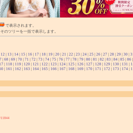
で表示されます。
そのツリーを一括で表示します。
|
12
|
13
|
14
|
15
|
16
|
17
|
18
|
19
|
20
|
21
|
22
|
23
|
24
|
25
|
26
|
27
|
28
|
29
|
30
|
3
7
|
68
|
69
|
70
|
71
|
72
|
73
|
74
|
75
|
76
|
77
|
78
|
79
|
80
|
81
|
82
|
83
|
84
|
85
|
86
17
|
118
|
119
|
120
|
121
|
122
|
123
|
124
|
125
|
126
|
127
|
128
|
129
|
130
|
131
|
1
60
|
161
|
162
|
163
|
164
|
165
|
166
|
167
|
168
|
169
|
170
|
171
|
172
|
173
|
174
|
1
#11844