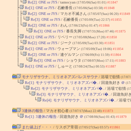
│└
Re[2]: ONE or JYS
/ tamocyan
(17/05/06(Sat) 01:01)
#11847
├
Re[1]: ONE or JYS
/ 石鹸番長
(17/05/06(Sat) 03:58)
#11848
│├
Re[2]: ONE or JYS
/ マカオ不滅さん
(17/05/07(Sun) 06:20)
#11849
││└
Re[3]: ONE or JYS
/ 石鹸番長
(17/05/09(Tue) 22:57)
#11855
│└
Re[2]: ONE or JYS
/ わん
(17/06/23(Fri) 01:47)
#11866
│ └
Re[3]: ONE or JYS
/ 番長失脚
(17/07/31(Mon) 07:46)
#11875
├
Re[1]: ONE or JYS
/ リベリー
(17/05/08(Mon) 17:20)
#11850
│└
Re[2]: ONE or JYS
/ ジーク
(17/05/09(Tue) 03:30)
#11851
├
Re[1]: ONE or JYS
/ ウォーブマン
(17/05/09(Tue) 19:06)
#11854
│└
Re[2]: ONE or JYS
/ 連ゲルマン
(17/06/09(Fri) 11:59)
#11864
│ └
Re[3]: ONE or JYS
/ ショウタ
(17/08/07(Mon) 17:11)
#11883
└
Re[1]: ONE or JYS
/ しゅーと
(17/08/24(Thu) 00:53)
#11887
モナリザサウナ、ミリオネアズパレスサウナ
/ 浴場で欲情
(17/07
└
Re[1]: モナリザサウナ、ミリオネアズパ�..
/ 回遊魚好き
＠
(17
└
Re[2]: モナリザサウナ、ミリオネアズパ�..
/ 浴場で欲情
(1
└
Re[3]: モナリザサウナ、ミリオネアズパ�..
/ 回遊魚好
└
Re[4]: モナリザサウナ、ミリオネアズパ�..
/ 浴場
3連休の報告
/ マカオ初心者
(17/07/17(Mon) 22:48)
#11873
└
Re[1]: 3連休の報告
/ 回遊魚好き
＠
(17/08/06(Sun) 01:43)
#11879
また値上げ・・・
/ リスボア常宿
(17/05/27(Sat) 03:57)
#11861