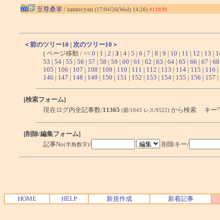
至尊桑掌
/ tamocyan
(17/04/26(Wed) 14:26)
#11839
＜前のツリー10
|
次のツリー10＞
( ページ移動 /
<<
0
|
1
|
2
|
3
|
4
|
5
|
6
|
7
|
8
|
9
|
10
|
11
|
12
|
13
|
1
53
|
54
|
55
|
56
|
57
|
58
|
59
|
60
|
61
|
62
|
63
|
64
|
65
|
66
|
67
|
68
105
|
106
|
107
|
108
|
109
|
110
|
111
|
112
|
113
|
114
|
115
|
116
|
146
|
147
|
148
|
149
|
150
|
151
|
152
|
153
|
154
|
155
|
156
|
157
|
[検索フォーム]
現在ログ内全記事数/
11365
から検索 キー
(親/1843 レス/9522)
[削除/編集フォーム]
記事No
/
削除キー/
(半角数字)
HOME
HELP
新規作成
新着記事