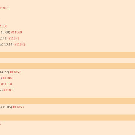
11863
7
1868
) 15:08)
#11869
12:41)
#11871
at) 13:14)
#11872
 14:22)
#11857
5)
#11860
)
#11858
27)
#11859
e) 19:05)
#11853
7