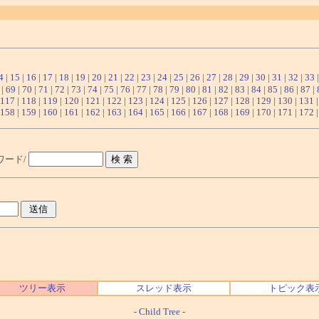
4
|
15
|
16
|
17
|
18
|
19
|
20
|
21
|
22
|
23
|
24
|
25
|
26
|
27
|
28
|
29
|
30
|
31
|
32
|
33
|
69
|
70
|
71
|
72
|
73
|
74
|
75
|
76
|
77
|
78
|
79
|
80
|
81
|
82
|
83
|
84
|
85
|
86
|
87
|
117
|
118
|
119
|
120
|
121
|
122
|
123
|
124
|
125
|
126
|
127
|
128
|
129
|
130
|
131
158
|
159
|
160
|
161
|
162
|
163
|
164
|
165
|
166
|
167
|
168
|
169
|
170
|
171
|
172
ワード/
ツリー表示
スレッド表示
トピック表
-
Child Tree
-