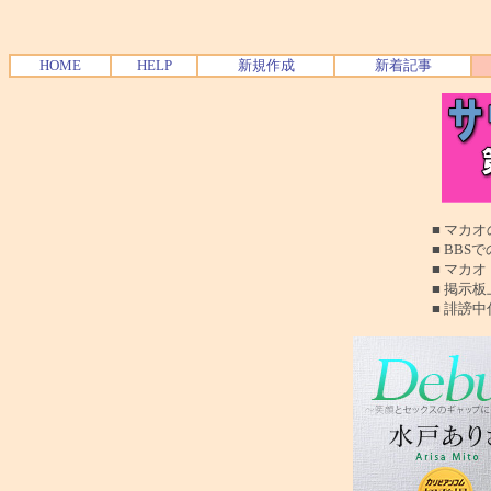
HOME
HELP
新規作成
新着記事
■ マカオの夜遊
■ BBSでの質問
■ マカオ（珠海も
■ 掲示板上でのお
■ 誹謗中傷、読む