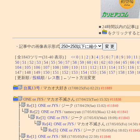
■ 24時間以内の記事は
■
をクリックすると
・記事中の画像表示形式
[ 全1843ツリー(31-40 表示) ]
<<
0
|
1
|
2
|
3
|
4
|
5
|
6
|
7
|
8
|
9
|
10
|
11
50
|
51
|
52
|
53
|
54
|
55
|
56
|
57
|
58
|
59
|
60
|
61
|
62
|
63
|
64
|
65
|
66
|
6
104
|
105
|
106
|
107
|
108
|
109
|
110
|
111
|
112
|
113
|
114
|
115
|
116
|
1
147
|
148
|
149
|
150
|
151
|
152
|
153
|
154
|
155
|
156
|
157
|
158
|
159
|
1
[ 更新順 /
投稿順
/
レス数
] ←ソート方法変更
台風13号
/ マカオ大好き
(17/08/25(Fri) 02:21)
#11889
ONE or JYS
/ マカオ不滅さん
(17/04/25(Tue) 15:32)
#11838
├
Re[1]: ONE or JYS
/ ジーク
(17/04/29(Sat) 15:02)
#11840
│└
Re[2]: ONE or JYS
/ tamocyan
(17/05/01(Mon) 12:44)
#11841
│ └
Re[3]: ONE or JYS
/ ジーク
(17/05/03(Wed) 19:09)
#11843
│ └
Re[4]: ONE or JYS
/ マカオ不滅さん
(17/05/05(Fri) 14:50)
│ └
Re[5]: ONE or JYS
/ ジーク
(17/05/05(Fri) 18:02)
#11845
├
Re[1]: ONE or JYS
/ SH
(17/05/05(Fri) 22:59)
#11846