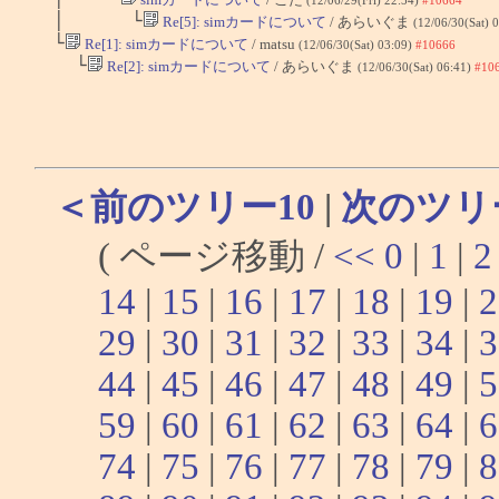
(12/06/29(Fri) 22:54)
#10664
│ └
Re[5]: simカードについて
/ あらいぐま
(12/06/30(Sat) 
└
Re[1]: simカードについて
/ matsu
(12/06/30(Sat) 03:09)
#10666
└
Re[2]: simカードについて
/ あらいぐま
(12/06/30(Sat) 06:41)
#10
＜前のツリー10
|
次のツリ
( ページ移動 /
<<
0
|
1
|
2
14
|
15
|
16
|
17
|
18
|
19
|
2
29
|
30
|
31
|
32
|
33
|
34
|
3
44
|
45
|
46
|
47
|
48
|
49
|
5
59
|
60
|
61
|
62
|
63
|
64
|
6
74
|
75
|
76
|
77
|
78
|
79
|
8