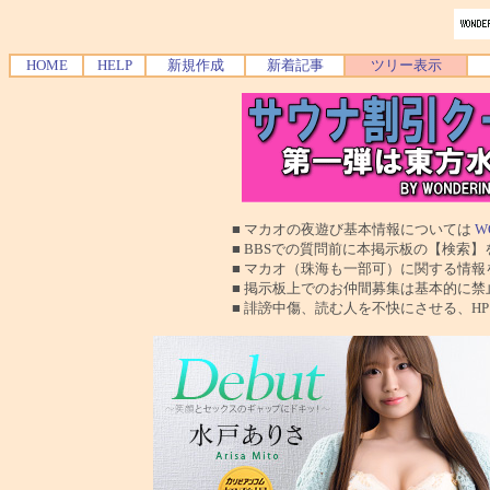
HOME
HELP
新規作成
新着記事
ツリー表示
■ マカオの夜遊び基本情報については
W
■ BBSでの質問前に本掲示板の【検索】を使
■ マカオ（珠海も一部可）に関する情報を交換
■ 掲示板上でのお仲間募集は基本的に禁止で
■ 誹謗中傷、読む人を不快にさせる、HPに運