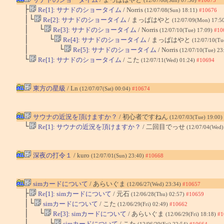
(12/07/08(Sun) 07:50)
#10675
├
Re[1]: サナドのショータイム
/ Norris
(12/07/08(Sun) 18:11)
#10676
│└
Re[2]: サナドのショータイム
/ まっぱはやと
(12/07/09(Mon) 17:5
│ └
Re[3]: サナドのショータイム
/ Norris
(12/07/10(Tue) 17:09)
#10
│ └
Re[4]: サナドのショータイム
/ まっぱはやと
(12/07/10(Tu
│ └
Re[5]: サナドのショータイム
/ Norris
(12/07/10(Tue) 23
└
Re[1]: サナドのショータイム
/ こた
(12/07/11(Wed) 01:24)
#10694
東方の星級
/ Ln
(12/07/07(Sat) 00:04)
#10674
サウナの近況を頂けますか？
/ 初心者ですねん
(12/07/03(Tue) 19:00)
└
Re[1]: サウナの近況を頂けますか？
/ 二回目でっせ
(12/07/04(Wed)
深夜の打令１
/ kuro
(12/07/01(Sun) 23:40)
#10668
simカードについて
/ あらいぐま
(12/06/27(Wed) 23:34)
#10657
├
Re[1]: simカードについて
/ 元石
(12/06/28(Thu) 02:57)
#10659
│└
simカードについて
/ こた
(12/06/29(Fri) 02:49)
#10662
│ └
Re[3]: simカードについて
/ あらいぐま
(12/06/29(Fri) 18:18)
#1
│ └
simカードについて
/ こた