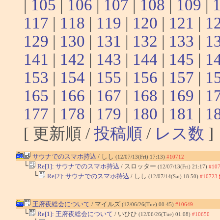
|
105
|
106
|
107
|
108
|
109
|
117
|
118
|
119
|
120
|
121
|
1
129
|
130
|
131
|
132
|
133
|
1
141
|
142
|
143
|
144
|
145
|
1
153
|
154
|
155
|
156
|
157
|
1
165
|
166
|
167
|
168
|
169
|
1
177
|
178
|
179
|
180
|
181
|
1
[ 更新順 /
投稿順
/
レス数
]
サウナでのスマホ持込
/ しし
(12/07/13(Fri) 17:13)
#10712
└
Re[1]: サウナでのスマホ持込
/ スロッター
(12/07/13(Fri) 21:17)
#10
└
Re[2]: サウナでのスマホ持込
/ しし
(12/07/14(Sat) 18:50)
#10723
王府夜総会について
/ マイルズ
(12/06/26(Tue) 00:45)
#10649
└
Re[1]: 王府夜総会について
/ いひひ
(12/06/26(Tue) 01:08)
#10650