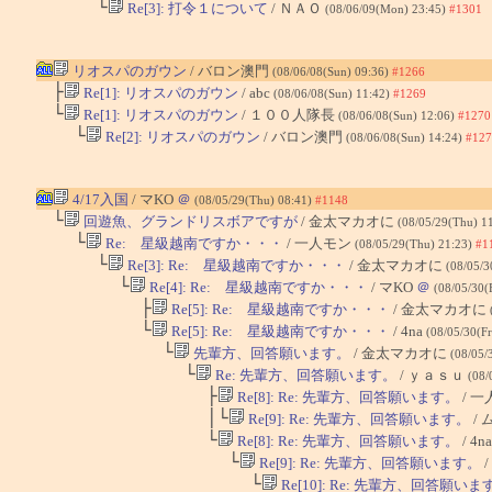
└
Re[3]: 打令１について
/ ＮＡＯ
(08/06/09(Mon) 23:45)
#1301
リオスパのガウン
/ バロン澳門
(08/06/08(Sun) 09:36)
#1266
├
Re[1]: リオスパのガウン
/ abc
(08/06/08(Sun) 11:42)
#1269
└
Re[1]: リオスパのガウン
/ １００人隊長
(08/06/08(Sun) 12:06)
#1270
└
Re[2]: リオスパのガウン
/ バロン澳門
(08/06/08(Sun) 14:24)
#127
4/17入国
/ マKO
＠
(08/05/29(Thu) 08:41)
#1148
└
回遊魚、グランドリスボアですが
/ 金太マカオに
(08/05/29(Thu) 1
└
Re: 星級越南ですか・・・
/ 一人モン
(08/05/29(Thu) 21:23)
#1
└
Re[3]: Re: 星級越南ですか・・・
/ 金太マカオに
(08/05/3
└
Re[4]: Re: 星級越南ですか・・・
/ マKO
＠
(08/05/30(
├
Re[5]: Re: 星級越南ですか・・・
/ 金太マカオに
└
Re[5]: Re: 星級越南ですか・・・
/ 4na
(08/05/30(Fr
└
先輩方、回答願います。
/ 金太マカオに
(08/05/
└
Re: 先輩方、回答願います。
/ ｙａｓｕ
(08/
├
Re[8]: Re: 先輩方、回答願います。
/ 
│└
Re[9]: Re: 先輩方、回答願います。
/
└
Re[8]: Re: 先輩方、回答願います。
/ 4n
└
Re[9]: Re: 先輩方、回答願います。
/
└
Re[10]: Re: 先輩方、回答願いま