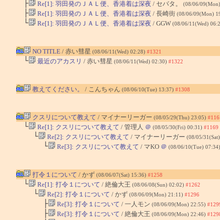
├
Re[1]: 羽田発のＪＡＬ便、香港着は深夜
/ セバタ。
(08/06/09(Mon)
├
Re[1]: 羽田発のＪＡＬ便、香港着は深夜
/ 長崎街
(08/06/09(Mon) 1
└
Re[1]: 羽田発のＪＡＬ便、香港着は深夜
/ GGW
(08/06/11(Wed) 06:
NO TITLE
/ 赤い彗星
(08/06/11(Wed) 02:28)
#1321
└
最近のアカスリ
/ 赤い彗星
(08/06/11(Wed) 02:30)
#1322
教えてください。
/ こんちゃん
(08/06/10(Tue) 13:37)
#1308
クスリについて教えて
/ マイナーリーガー
(08/05/29(Thu) 23:05)
#116
└
Re[1]: クスリについて教えて
/ 管理人
＠
(08/05/30(Fri) 00:31)
#1169
└
Re[2]: クスリについて教えて
/ マイナーリーガー
(08/05/31(Sat
└
Re[3]: クスリについて教えて
/ マKO
＠
(08/06/10(Tue) 07:34
打令１について
/ かず
(08/06/07(Sat) 15:36)
#1258
└
Re[1]: 打令１について
/ 絶倫大王
(08/06/08(Sun) 02:02)
#1262
└
Re[2]: 打令１について
/ かず
(08/06/09(Mon) 21:11)
#1296
├
Re[3]: 打令１について
/ 一人モン
(08/06/09(Mon) 22:55)
#129
├
Re[3]: 打令１について
/ 絶倫大王
(08/06/09(Mon) 22:46)
#129