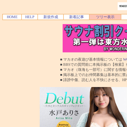
HOME
HELP
新規作成
新着記事
ツリー表示
■ マカオの夜遊び基本情報については
W
■ BBSでの質問前に本掲示板の【検索】を使
■ マカオ（珠海も一部可）に関する情報を交換
■ 掲示板上でのお仲間募集は基本的に禁止で
■ 誹謗中傷、読む人を不快にさせる、HPに運