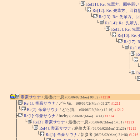
└
Re[11]: Re: 先輩方、回答願
└
Re[12]: Re: 先輩方、
└
Re[13]: Re: 先輩
└
Re[14]: Re: 
└
Re[15]: Re
└
Re[16]: 
└
Re[17]
└
Re[
├
R
│└
│ └
└
R
└
帝豪サウナ
/ 最後の一息
(08/06/02(Mon) 08:52)
#1210
├
Re[1]: 帝豪サウナ
/ どら猫。
(08/06/02(Mon) 09:27)
#1211
│└
Re[2]: 帝豪サウナ
/ どら猫。
(08/06/02(Mon) 12:16)
#1212
├
Re[1]: 帝豪サウナ
/ lucky
(08/06/02(Mon) 14:41)
#1214
│ └
Re[3]: 帝豪サウナ
/ 最後の一息
(08/06/02(Mon) 14:31)
#1213
│ └
Re[4]: 帝豪サウナ
/ 絶倫大王
(08/06/02(Mon) 21:26)
#1215
│ └
Re[5]: 帝豪サウナ
/ 新参者
(08/06/02(Mon) 21:46)
#1216