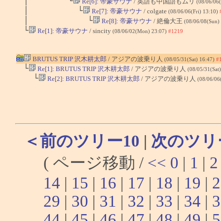
│ └
Re[6]: 帝豪サウナ
/ 英語も中国語もムリ
(08/06/06(
│ └
Re[7]: 帝豪サウナ
/ colgate
(08/06/06(Fri) 13:10)
│ └
Re[8]: 帝豪サウナ
/ 絶倫大王
(08/06/08(Sun)
└
Re[1]: 帝豪サウナ
/ sincity
(08/06/02(Mon) 23:07)
#1219
BRUTUS TRIP 沢木耕太郎
/ アジアの波乗り人
(08/05/31(Sat) 16:47)
#
└
Re[1]: BRUTUS TRIP 沢木耕太郎
/ アジアの波乗り人
(08/05/31(Sat
└
Re[2]: BRUTUS TRIP 沢木耕太郎
/ アジアの波乗り人
(08/06/06
＜前のツリー10
|
次のツリ
( ページ移動 /
<<
0
|
1
|
2
14
|
15
|
16
|
17
|
18
|
19
|
2
29
|
30
|
31
|
32
|
33
|
34
|
3
44
|
45
|
46
|
47
|
48
|
49
|
5