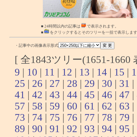
■ 24時間以内の記事は
で表示されます。
■
をクリックするとそのツリーを一括で表示しま
・記事中の画像表示形式
[ 全1843ツリー(1651-166
9
|
10
|
11
|
12
|
13
|
14
|
15
|
1
25
|
26
|
27
|
28
|
29
|
30
|
31
|
41
|
42
|
43
|
44
|
45
|
46
|
47
|
57
|
58
|
59
|
60
|
61
|
62
|
63
|
73
|
74
|
75
|
76
|
77
|
78
|
79
|
89
|
90
|
91
|
92
|
93
|
94
|
95
|