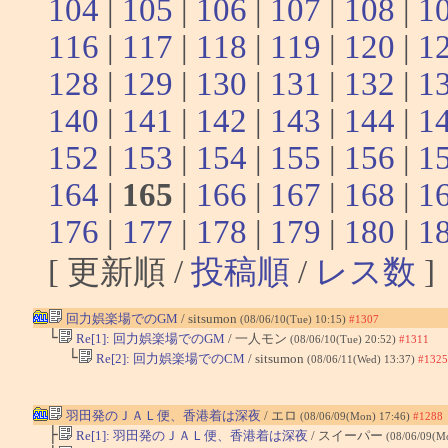
104
|
105
|
106
|
107
|
108
|
1
116
|
117
|
118
|
119
|
120
|
1
128
|
129
|
130
|
131
|
132
|
1
140
|
141
|
142
|
143
|
144
|
1
152
|
153
|
154
|
155
|
156
|
1
164
|
165
|
166
|
167
|
168
|
1
176
|
177
|
178
|
179
|
180
|
1
[ 更新順 /
投稿順
/
レス数
]
回力娯楽場でのGM
/ sitsumon
(08/06/10(Tue) 10:15)
#1307
└
Re[1]: 回力娯楽場でのGM
/ 一人モン
(08/06/10(Tue) 20:52)
#1311
└
Re[2]: 回力娯楽場でのCM
/ sitsumon
(08/06/11(Wed) 13:37)
#1325
羽田発のＪＡＬ便、香港着は深夜
/ エロ
(08/06/09(Mon) 17:46)
#1288
├
Re[1]: 羽田発のＪＡＬ便、香港着は深夜
/ スイーパー
(08/06/09(M