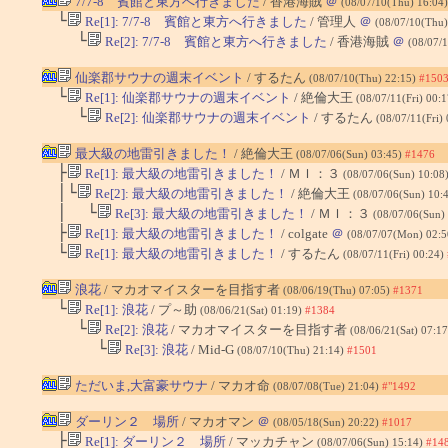
7/7-8 賓館と東方へ行きました
/ 香港海賊
＠
(08/07/10(Thu) 16:04
└
Re[1]: 7/7-8 賓館と東方へ行きました
/ 管理人
＠
(08/07/10(Thu)
└
Re[2]: 7/7-8 賓館と東方へ行きました
/ 香港海賊
＠
(08/07/1
仙楽郡サウナの週末イベント
/ するたん
(08/07/10(Thu) 22:15)
#150
└
Re[1]: 仙楽郡サウナの週末イベント
/ 絶倫大王
(08/07/11(Fri) 00:
└
Re[2]: 仙楽郡サウナの週末イベント
/ するたん
(08/07/11(Fri)
最大級の地雷引きました！
/ 絶倫大王
(08/07/06(Sun) 03:45)
#1476
├
Re[1]: 最大級の地雷引きました！
/ ＭＩ：３
(08/07/06(Sun) 10:08
│└
Re[2]: 最大級の地雷引きました！
/ 絶倫大王
(08/07/06(Sun) 10:
│ └
Re[3]: 最大級の地雷引きました！
/ ＭＩ：３
(08/07/06(Sun)
├
Re[1]: 最大級の地雷引きました！
/ colgate
＠
(08/07/07(Mon) 02:
└
Re[1]: 最大級の地雷引きました！
/ するたん
(08/07/11(Fri) 00:24)
浪花
/ マカオマイスターを目指す者
(08/06/19(Thu) 07:05)
#1371
└
Re[1]: 浪花
/ プ～助
(08/06/21(Sat) 01:19)
#1384
└
Re[2]: 浪花
/ マカオマイスターを目指す者
(08/06/21(Sat) 07:1
└
Re[3]: 浪花
/ Mid-G
(08/07/10(Thu) 21:14)
#1501
ただいま,大富豪サウナ
/ マカオ命
(08/07/08(Tue) 21:04)
#"1492
ダーリン２ 場所
/ マカオマン
＠
(08/05/18(Sun) 20:22)
#1017
├
Re[1]: ダーリン２ 場所
/ マッカチャン
(08/07/06(Sun) 15:14)
#14