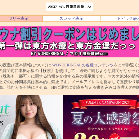
ツリー表示
スレッド表示
トピック表
び基本情報については
WONDERINGALの各種コンテンツ
をまず御覧く
前に本掲示板の【検索】を使用して、過去に同じような質問がなかった
一部可）に関する情報を交換する為の掲示板です。マカオ以外の情報
仲間募集は基本的に禁止です。メールアドレスを提示して直接やり取
人を不快にさせる、HPに運営に支障を与える書き込みは管理人の判断