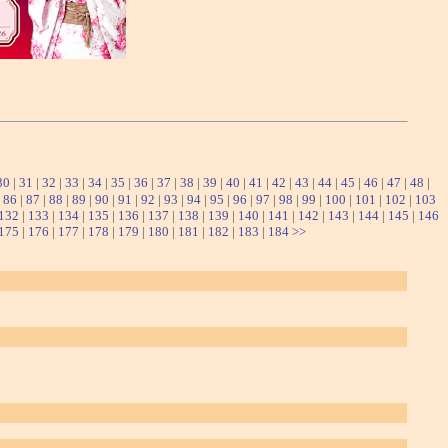
30
|
31
|
32
|
33
|
34
|
35
|
36
|
37
|
38
|
39
|
40
|
41
|
42
|
43
|
44
|
45
|
46
|
47
|
48
|
|
86
|
87
|
88
|
89
|
90
|
91
|
92
|
93
|
94
|
95
|
96
|
97
|
98
|
99
|
100
|
101
|
102
|
103
132
|
133
|
134
|
135
|
136
|
137
|
138
|
139
|
140
|
141
|
142
|
143
|
144
|
145
|
146
175
|
176
|
177
|
178
|
179
|
180
|
181
|
182
|
183
|
184
>>