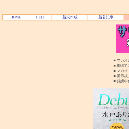
HOME
HELP
新規作成
新着記事
■ マカオの夜遊
■ BBSでの質問
■ マカオ（珠海も
■ 掲示板上でのお
■ 誹謗中傷、読む