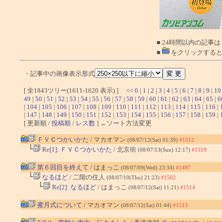
■ 24時間以内の記事は
■
をクリックすると
・記事中の画像表示形式
[ 全1843ツリー(1611-1620 表示) ]
<<
0
|
1
|
2
|
3
|
4
|
5
|
6
|
7
|
8
|
9
|
10
49
|
50
|
51
|
52
|
53
|
54
|
55
|
56
|
57
|
58
|
59
|
60
|
61
|
62
|
63
|
64
|
65
|
6
|
104
|
105
|
106
|
107
|
108
|
109
|
110
|
111
|
112
|
113
|
114
|
115
|
116
|
|
147
|
148
|
149
|
150
|
151
|
152
|
153
|
154
|
155
|
156
|
157
|
158
|
159
|
[ 更新順 /
投稿順
/
レス数
] ←ソート方法変更
ＦＶＣつかいかた
/ マカオマン
(08/07/12(Sat) 01:39)
#1512
└
Re[1]: ＦＶＣつかいかた
/ 北京街
(08/07/13(Sun) 12:17)
#1519
第６回目を終えて
/ はまっこ
(08/07/09(Wed) 23:34)
#1497
└
なるほど
/ 二階の住人
(08/07/10(Thu) 21:23)
#1502
└
Re[2]: なるほど
/ はまっこ
(08/07/12(Sat) 11:21)
#1514
蜜月式について
/ マカオマン
(08/07/12(Sat) 01:44)
#1513