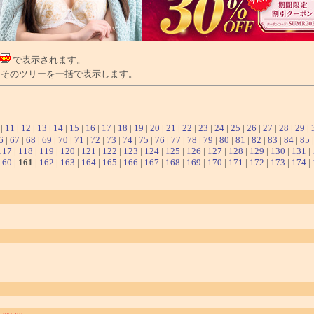
で表示されます。
そのツリーを一括で表示します。
|
11
|
12
|
13
|
14
|
15
|
16
|
17
|
18
|
19
|
20
|
21
|
22
|
23
|
24
|
25
|
26
|
27
|
28
|
29
|
6
|
67
|
68
|
69
|
70
|
71
|
72
|
73
|
74
|
75
|
76
|
77
|
78
|
79
|
80
|
81
|
82
|
83
|
84
|
85
117
|
118
|
119
|
120
|
121
|
122
|
123
|
124
|
125
|
126
|
127
|
128
|
129
|
130
|
131
|
160
|
161
|
162
|
163
|
164
|
165
|
166
|
167
|
168
|
169
|
170
|
171
|
172
|
173
|
174
|