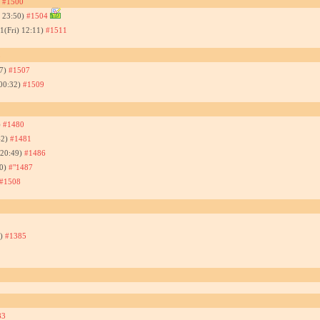
)
#1500
 23:50)
#1504
1(Fri) 12:11)
#1511
3
17)
#1507
 00:32)
#1509
)
#1480
42)
#1481
 20:49)
#1486
50)
#"1487
#1508
7)
#1385
83