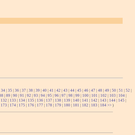
|
34
|
35
|
36
|
37
|
38
|
39
|
40
|
41
|
42
|
43
|
44
|
45
|
46
|
47
|
48
|
49
|
50
|
51
|
52
|
88
|
89
|
90
|
91
|
92
|
93
|
94
|
95
|
96
|
97
|
98
|
99
|
100
|
101
|
102
|
103
|
104
|
|
132
|
133
|
134
|
135
|
136
|
137
|
138
|
139
|
140
|
141
|
142
|
143
|
144
|
145
|
|
173
|
174
|
175
|
176
|
177
|
178
|
179
|
180
|
181
|
182
|
183
|
184
>>
)