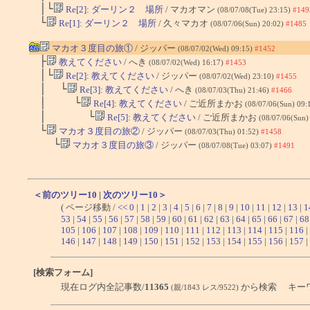
│└
Re[2]: ダーリン２ 場所
/ マカオマン
(08/07/08(Tue) 23:15)
#149
└
Re[1]: ダーリン２ 場所
/ 久々マカオ
(08/07/06(Sun) 20:02)
#1485
マカオ３度目の旅①
/ ジッパー
(08/07/02(Wed) 09:15)
#1452
├
教えてください
/ へき
(08/07/02(Wed) 16:17)
#1453
│└
Re[2]: 教えてください
/ ジッパー
(08/07/02(Wed) 23:10)
#1455
│ └
Re[3]: 教えてください
/ へき
(08/07/03(Thu) 21:46)
#1466
│ └
Re[4]: 教えてください
/ ご近所まかお
(08/07/06(Sun) 09:
│ └
Re[5]: 教えてください
/ ご近所まかお
(08/07/06(Sun)
└
マカオ３度目の旅②
/ ジッパー
(08/07/03(Thu) 01:52)
#1458
└
マカオ３度目の旅③
/ ジッパー
(08/07/08(Tue) 03:07)
#1491
＜前のツリー10
|
次のツリー10＞
( ページ移動 /
<<
0
|
1
|
2
|
3
|
4
|
5
|
6
|
7
|
8
|
9
|
10
|
11
|
12
|
13
|
1
53
|
54
|
55
|
56
|
57
|
58
|
59
|
60
|
61
|
62
|
63
|
64
|
65
|
66
|
67
|
68
105
|
106
|
107
|
108
|
109
|
110
|
111
|
112
|
113
|
114
|
115
|
116
|
146
|
147
|
148
|
149
|
150
|
151
|
152
|
153
|
154
|
155
|
156
|
157
|
[検索フォーム]
現在ログ内全記事数/
11365
から検索 キー
(親/1843 レス/9522)