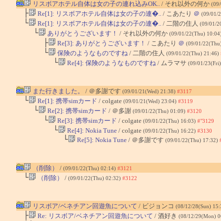
リスボアホテル自体は女の子の連れ込みOK..
/ それ以外の何か
(09
├
Re[1]: リスボアホテル自体は女の子の連�..
/ こあたり
＠
(09/01/
└
Re[1]: リスボアホテル自体は女の子の連�..
/ 二階の住人
(09/01/2
└
ありがとうございます！
/ それ以外の何か
(09/01/22(Thu) 10:04
├
Re[3]: ありがとうございます！
/ こあたり
＠
(09/01/22(Thu
└
保険のようなものですね
/ 二階の住人
(09/01/22(Thu) 21:46)
└
Re[4]: 保険のようなものですね
/ ムラマサ
(09/01/23(Fri
また行きました。
/ ＠多謝です
(09/01/21(Wed) 21:38)
#3117
└
Re[1]: 携帯simカード
/ colgate
(09/01/21(Wed) 23:04)
#3119
└
Re[2]: 携帯simカード
/ ＠多謝
(09/01/22(Thu) 01:09)
#3120
└
Re[3]: 携帯simカード
/ colgate
(09/01/22(Thu) 16:03)
#"3129
└
Re[4]: Nokia Tune
/ colgate
(09/01/22(Thu) 16:22)
#3130
└
Re[5]: Nokia Tune
/ ＠多謝です
(09/01/22(Thu) 17:32)
（削除）
/
(09/01/22(Thu) 02:14)
#3121
└
（削除）
/
(09/01/22(Thu) 02:32)
#3122
リスボア/ベネチアン回遊魚について
/ ビジョンコ
(08/12/28(Sun) 15
├
Re: リスボア/ベネチアン回遊魚について
/ 酒好き
(08/12/29(Mon) 0