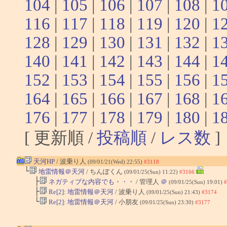
104
|
105
|
106
|
107
|
108
|
1
116
|
117
|
118
|
119
|
120
|
1
128
|
129
|
130
|
131
|
132
|
1
140
|
141
|
142
|
143
|
144
|
1
152
|
153
|
154
|
155
|
156
|
1
164
|
165
|
166
|
167
|
168
|
1
176
|
177
|
178
|
179
|
180
|
1
[ 更新順 /
投稿順
/
レス数
]
天河HP
/ 波乗り人
(09/01/21(Wed) 22:55)
#3118
└
地雷情報＠天河
/ ちんぽくん
(09/01/25(Sun) 11:22)
#3166
├
ネガティブな内容でも・・・
/ 管理人
＠
(09/01/25(Sun) 19:01)
#
├
Re[2]: 地雷情報＠天河
/ 波乗り人
(09/01/25(Sun) 21:43)
#3174
└
Re[2]: 地雷情報＠天河
/ 小朋友
(09/01/25(Sun) 23:30)
#3177