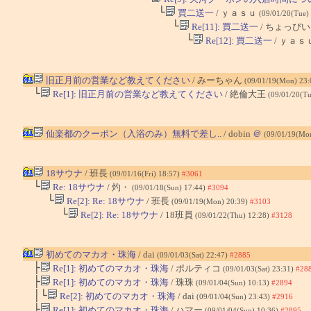
└
買二送一
/ ｙａｓｕ
(09/01/20(Tue)
└
Re[11]: 買二送一
/ ちょっぴ
└
Re[12]: 買二送一
/ ｙａｓ
旧正月前の営業など教えてください
/ みーちゃん
(09/01/19(Mon) 23
└
Re[1]: 旧正月前の営業など教えてください
/ 絶倫大王
(09/01/20(Tu
仙楽都のクーポン（入浴のみ）無料で差し..
/ dobin
＠
(09/01/19(Mo
18サウナ
/ 班長
(09/01/16(Fri) 18:57)
#3061
└
Re: 18サウナ
/ 灼・
(09/01/18(Sun) 17:44)
#3094
└
Re[2]: Re: 18サウナ
/ 班長
(09/01/19(Mon) 20:39)
#3103
└
Re[2]: Re: 18サウナ
/ 18班員
(09/01/22(Thu) 12:28)
#3128
初めてのマカオ・珠海
/ dai
(09/01/03(Sat) 22:47)
#2885
├
Re[1]: 初めてのマカオ・珠海
/ ポルティコ
(09/01/03(Sat) 23:31)
#28
├
Re[1]: 初めてのマカオ・珠海
/ 珠珠
(09/01/04(Sun) 10:13)
#2894
│└
Re[2]: 初めてのマカオ・珠海
/ dai
(09/01/04(Sun) 23:43)
#2916
├
Re[1]: 初めてのマカオ・珠海
/ ハマー
(09/01/04(Sun) 10:36)
#2895