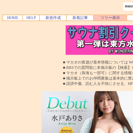
HOME
HELP
新規作成
新着記事
ツリー表示
■ マカオの夜遊び基本情報については
W
■ BBSでの質問前に本掲示板の【検索】を使
■ マカオ（珠海も一部可）に関する情報を交換
■ 掲示板上でのお仲間募集は基本的に禁止で
■ 誹謗中傷、読む人を不快にさせる、HPに運