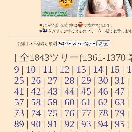
■ 24時間以内の記事は
で表示されます。
■
をクリックするとそのツリーを一括で表示しま
・記事中の画像表示形式
[ 全1843ツリー(1361-137
9
|
10
|
11
|
12
|
13
|
14
|
15
|
1
25
|
26
|
27
|
28
|
29
|
30
|
31
|
41
|
42
|
43
|
44
|
45
|
46
|
47
|
57
|
58
|
59
|
60
|
61
|
62
|
63
|
73
|
74
|
75
|
76
|
77
|
78
|
79
|
89
|
90
|
91
|
92
|
93
|
94
|
95
|