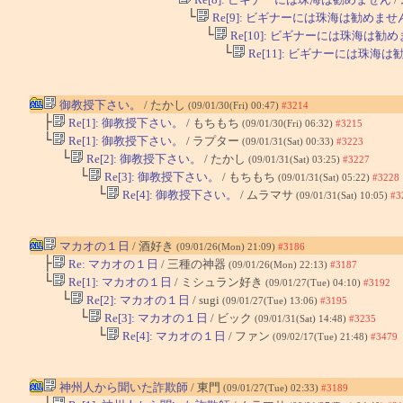
└
Re[9]: ビギナーには珠海は勧めませ
└
Re[10]: ビギナーには珠海は勧
└
Re[11]: ビギナーには珠海
御教授下さい。
/ たかし
(09/01/30(Fri) 00:47)
#3214
├
Re[1]: 御教授下さい。
/ もちもち
(09/01/30(Fri) 06:32)
#3215
└
Re[1]: 御教授下さい。
/ ラプター
(09/01/31(Sat) 00:33)
#3223
└
Re[2]: 御教授下さい。
/ たかし
(09/01/31(Sat) 03:25)
#3227
└
Re[3]: 御教授下さい。
/ もちもち
(09/01/31(Sat) 05:22)
#3228
└
Re[4]: 御教授下さい。
/ ムラマサ
(09/01/31(Sat) 10:05)
#3
マカオの１日
/ 酒好き
(09/01/26(Mon) 21:09)
#3186
├
Re: マカオの１日
/ 三種の神器
(09/01/26(Mon) 22:13)
#3187
└
Re[1]: マカオの１日
/ ミシュラン好き
(09/01/27(Tue) 04:10)
#3192
└
Re[2]: マカオの１日
/ sugi
(09/01/27(Tue) 13:06)
#3195
└
Re[3]: マカオの１日
/ ビック
(09/01/31(Sat) 14:48)
#3235
└
Re[4]: マカオの１日
/ ファン
(09/02/17(Tue) 21:48)
#3479
神州人から聞いた詐欺師
/ 東門
(09/01/27(Tue) 02:33)
#3189