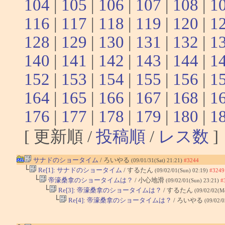
104
|
105
|
106
|
107
|
108
|
1
116
|
117
|
118
|
119
|
120
|
1
128
|
129
|
130
|
131
|
132
|
1
140
|
141
|
142
|
143
|
144
|
1
152
|
153
|
154
|
155
|
156
|
1
164
|
165
|
166
|
167
|
168
|
1
176
|
177
|
178
|
179
|
180
|
1
[ 更新順 /
投稿順
/
レス数
]
サナドのショータイム
/ ろいやる
(09/01/31(Sat) 21:21)
#3244
└
Re[1]: サナドのショータイム
/ するたん
(09/02/01(Sun) 02:19)
#3249
└
帝濠桑拿のショータイムは？
/ 小心地滑
(09/02/01(Sun) 23:21)
#
└
Re[3]: 帝濠桑拿のショータイムは？
/ するたん
(09/02/02(M
└
Re[4]: 帝濠桑拿のショータイムは？
/ ろいやる
(09/02/