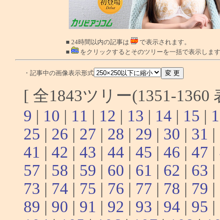
■ 24時間以内の記事は
で表示されます。
■
をクリックするとそのツリーを一括で表示しま
・記事中の画像表示形式
[ 全1843ツリー(1351-136
9
|
10
|
11
|
12
|
13
|
14
|
15
|
1
25
|
26
|
27
|
28
|
29
|
30
|
31
|
41
|
42
|
43
|
44
|
45
|
46
|
47
|
57
|
58
|
59
|
60
|
61
|
62
|
63
|
73
|
74
|
75
|
76
|
77
|
78
|
79
|
89
|
90
|
91
|
92
|
93
|
94
|
95
|