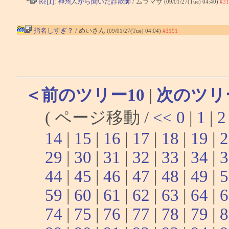
└
Re[1]: 神州人から聞いた詐欺師
/ ムラマサ
(09/01/27(Tue) 04:40)
#31
指名しすぎ？
/ めいさん
(09/01/27(Tue) 04:04)
#3191
＜前のツリー10
|
次のツリ
( ページ移動 /
<<
0
|
1
|
2
14
|
15
|
16
|
17
|
18
|
19
|
2
29
|
30
|
31
|
32
|
33
|
34
|
3
44
|
45
|
46
|
47
|
48
|
49
|
5
59
|
60
|
61
|
62
|
63
|
64
|
6
74
|
75
|
76
|
77
|
78
|
79
|
8