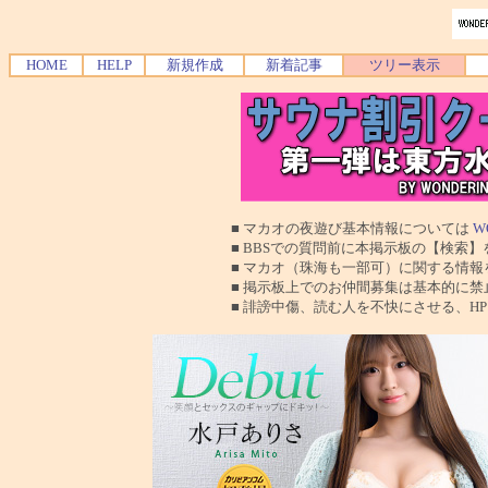
HOME
HELP
新規作成
新着記事
ツリー表示
■ マカオの夜遊び基本情報については
W
■ BBSでの質問前に本掲示板の【検索】を使
■ マカオ（珠海も一部可）に関する情報を交換
■ 掲示板上でのお仲間募集は基本的に禁止で
■ 誹謗中傷、読む人を不快にさせる、HPに運