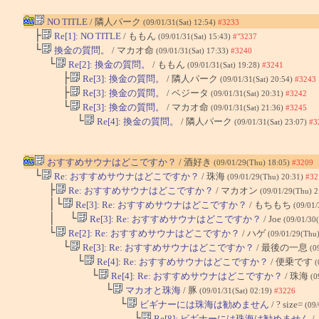
NO TITLE
/ 隣人パーク
(09/01/31(Sat) 12:54)
#3233
├
Re[1]: NO TITLE
/ ももん
(09/01/31(Sat) 15:43)
#"3237
└
換金の質問。
/ マカオ命
(09/01/31(Sat) 17:33)
#3240
└
Re[2]: 換金の質問。
/ ももん
(09/01/31(Sat) 19:28)
#3241
├
Re[3]: 換金の質問。
/ 隣人パーク
(09/01/31(Sat) 20:54)
#3243
├
Re[3]: 換金の質問。
/ ベジータ
(09/01/31(Sat) 20:31)
#3242
└
Re[3]: 換金の質問。
/ マカオ命
(09/01/31(Sat) 21:36)
#3245
└
Re[4]: 換金の質問。
/ 隣人パーク
(09/01/31(Sat) 23:07)
#3
おすすめサウナはどこですか？
/ 酒好き
(09/01/29(Thu) 18:05)
#3209
└
Re: おすすめサウナはどこですか？
/ 珠海
(09/01/29(Thu) 20:31)
#32
├
Re: おすすめサウナはどこですか？
/ マカオン
(09/01/29(Thu) 
│└
Re[3]: Re: おすすめサウナはどこですか？
/ もちもち
(09/01/
│ └
Re[3]: Re: おすすめサウナはどこですか？
/ Joe
(09/01/30(
└
Re[2]: Re: おすすめサウナはどこですか？
/ ハゲ
(09/01/29(Thu
└
Re[3]: Re: おすすめサウナはどこですか？
/ 最後の一息
(0
└
Re[4]: Re: おすすめサウナはどこですか？
/ 便乗です
(
└
Re[4]: Re: おすすめサウナはどこですか？
/ 珠海
(0
└
マカオと珠海
/ 豚
(09/01/31(Sat) 02:19)
#3226
└
ビギナーには珠海は勧めません
/ ? size=
(09/
└
Re[8]: ビギナーには珠海は勧めません
/