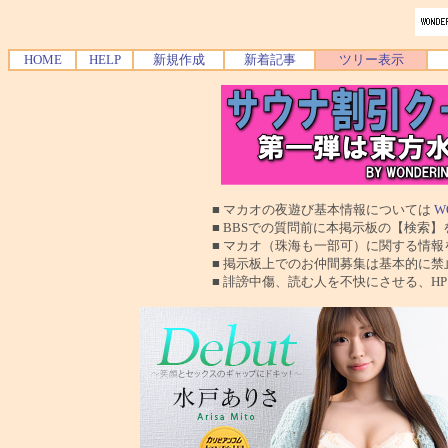
HOME
HELP
新規作成
新着記事
ツリー表示
■ マカオの夜遊び基本情報については
W
■ BBSでの質問前に本掲示板の【検索】を使
■ マカオ（珠海も一部可）に関する情報を交換
■ 掲示板上でのお仲間募集は基本的に禁止で
■ 誹謗中傷、読む人を不快にさせる、HPに運