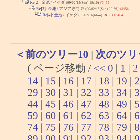
└
Re[2]: 金池
/ イケダ
(09/02/15(Sun) 19:10)
#3455
└
Re[3]: 金池
/ アジア専門
＠
(09/02/15(Sun) 20:26)
#3456
└
Re[4]: 金池
/ イケダ
(09/02/16(Mon) 18:39)
#3464
＜前のツリー10
|
次のツリ
( ページ移動 /
<<
0
|
1
|
2
14
|
15
|
16
|
17
|
18
|
19
|
2
29
|
30
|
31
|
32
|
33
|
34
|
3
44
|
45
|
46
|
47
|
48
|
49
|
5
59
|
60
|
61
|
62
|
63
|
64
|
6
74
|
75
|
76
|
77
|
78
|
79
|
8
89
|
90
|
91
|
92
|
93
|
94
|
9