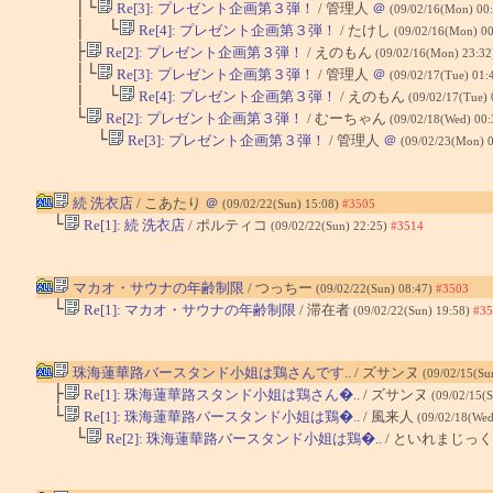
│└
Re[3]: プレゼント企画第３弾！
/ 管理人
＠
(09/02/16(Mon) 00
│ └
Re[4]: プレゼント企画第３弾！
/ たけし
(09/02/16(Mon) 0
├
Re[2]: プレゼント企画第３弾！
/ えのもん
(09/02/16(Mon) 23:3
│└
Re[3]: プレゼント企画第３弾！
/ 管理人
＠
(09/02/17(Tue) 01:
│ └
Re[4]: プレゼント企画第３弾！
/ えのもん
(09/02/17(Tue)
└
Re[2]: プレゼント企画第３弾！
/ むーちゃん
(09/02/18(Wed) 00
└
Re[3]: プレゼント企画第３弾！
/ 管理人
＠
(09/02/23(Mon) 
続 洗衣店
/ こあたり
＠
(09/02/22(Sun) 15:08)
#3505
└
Re[1]: 続 洗衣店
/ ポルティコ
(09/02/22(Sun) 22:25)
#3514
マカオ・サウナの年齢制限
/ つっちー
(09/02/22(Sun) 08:47)
#3503
└
Re[1]: マカオ・サウナの年齢制限
/ 滞在者
(09/02/22(Sun) 19:58)
#35
珠海蓮華路バースタンド小姐は鶏さんです..
/ ズサンヌ
(09/02/15(Su
├
Re[1]: 珠海蓮華路スタンド小姐は鶏さん�..
/ ズサンヌ
(09/02/15(
└
Re[1]: 珠海蓮華路バースタンド小姐は鶏�..
/ 風来人
(09/02/18(Wed
└
Re[2]: 珠海蓮華路バースタンド小姐は鶏�..
/ といれまじっ