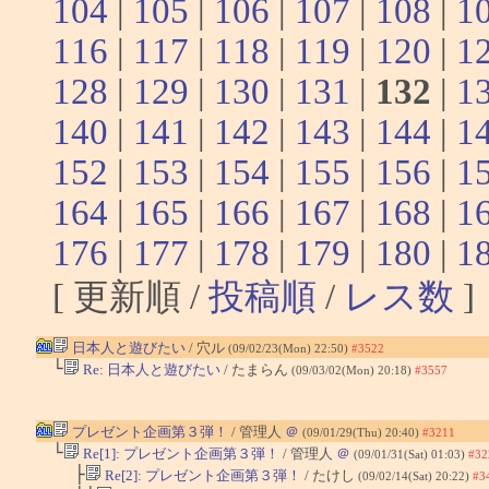
104
|
105
|
106
|
107
|
108
|
1
116
|
117
|
118
|
119
|
120
|
1
128
|
129
|
130
|
131
|
132
|
1
140
|
141
|
142
|
143
|
144
|
1
152
|
153
|
154
|
155
|
156
|
1
164
|
165
|
166
|
167
|
168
|
1
176
|
177
|
178
|
179
|
180
|
1
[ 更新順 /
投稿順
/
レス数
]
日本人と遊びたい
/ 穴ル
(09/02/23(Mon) 22:50)
#3522
└
Re: 日本人と遊びたい
/ たまらん
(09/03/02(Mon) 20:18)
#3557
プレゼント企画第３弾！
/ 管理人
＠
(09/01/29(Thu) 20:40)
#3211
└
Re[1]: プレゼント企画第３弾！
/ 管理人
＠
(09/01/31(Sat) 01:03)
#32
├
Re[2]: プレゼント企画第３弾！
/ たけし
(09/02/14(Sat) 20:22)
#3