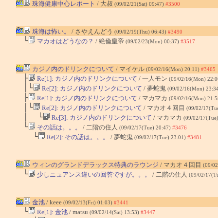
珠海健康中心レポート
/ 大叔
(09/02/21(Sat) 09:47)
#3500
珠海は怖い。
/ さやえんどう
(09/02/19(Thu) 06:43)
#3490
└
マカオはどうなの？
/ 絶倫皇帝
(09/02/23(Mon) 00:37)
#3517
カジノ内のドリンクについて
/ マイケル
(09/02/16(Mon) 20:11)
#3465
├
Re[1]: カジノ内のドリンクについて
/ 一人モン
(09/02/16(Mon) 22:
│└
Re[2]: カジノ内のドリンクについて
/ 夢蛇鬼
(09/02/16(Mon) 23:3
├
Re[1]: カジノ内のドリンクについて
/ マカマカ
(09/02/16(Mon) 21:
│└
Re[2]: カジノ内のドリンクについて
/ マカオ４回目
(09/02/17(Tu
│ └
Re[3]: カジノ内のドリンクについて
/ マカマカ
(09/02/17(Tue
└
その話は。。。
/ 二階の住人
(09/02/17(Tue) 20:47)
#3476
└
Re[2]: その話は。。。
/ 夢蛇鬼
(09/02/17(Tue) 23:01)
#3481
ウィンのグランドデラックス特典のラウンジ
/ マカオ４回目
(09/02
└
少しニュアンス違いの回答ですが。。。
/ 二階の住人
(09/02/17(T
金池
/ keee
(09/02/13(Fri) 01:03)
#3441
└
Re[1]: 金池
/ matsu
(09/02/14(Sat) 13:53)
#3447