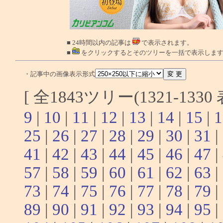
■ 24時間以内の記事は
で表示されます。
■
をクリックするとそのツリーを一括で表示しま
・記事中の画像表示形式
[ 全1843ツリー(1321-133
9
|
10
|
11
|
12
|
13
|
14
|
15
|
1
25
|
26
|
27
|
28
|
29
|
30
|
31
|
41
|
42
|
43
|
44
|
45
|
46
|
47
|
57
|
58
|
59
|
60
|
61
|
62
|
63
|
73
|
74
|
75
|
76
|
77
|
78
|
79
|
89
|
90
|
91
|
92
|
93
|
94
|
95
|