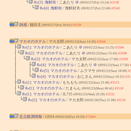
└
Re[3]: 海鮮街
/ こあたり
＠
(09/02/27(Fri) 15:24)
#3538
└
Re[4]: 海鮮街
/ 海鮮好夫
(09/02/27(Fri) 22:40)
#3542
雑感
/ 猫坊主
(09/02/27(Fri) 16:01)
#3539
マカオのホテル
/ マカ太郎
(09/02/22(Sun) 14:20)
#3504
├
Re[1]: マカオのホテル
/ こあたり
＠
(09/02/22(Sun) 15:25)
#3506
│└
Re[2]: マカオのホテル
/ こあたり
＠
(09/02/22(Sun) 15:43)
#3508
│ └
Re[3]: マカオのホテル
/ マカ太郎
(09/02/22(Sun) 17:00)
#3509
│ ├
Re[4]: マカオのホテル
/ こあたり
＠
(09/02/22(Sun) 17:56)
│ │└
Re[5]: マカオのホテル
/ ムラマサ
(09/02/22(Sun) 18:08)
#
│ └
Re[4]: マカオのホテル
/ おじさん
(09/02/22(Sun) 19:25)
#35
├
Re[1]: マカオのホテル
/ もちもち
(09/02/22(Sun) 23:46)
#3515
│└
Re[1]: マカオのホテル
/ たまらん
(09/02/23(Mon) 00:41)
#3518
└
Re[1]: マカオのホテル
/ JL735
(09/02/25(Wed) 20:28)
#3532
└
Re[2]: マカオのホテル
/ マカ太郎
(09/02/26(Thu) 21:08)
#3534
定点観測情報
/ GD18
(09/02/20(Fri) 19:59)
#"3494