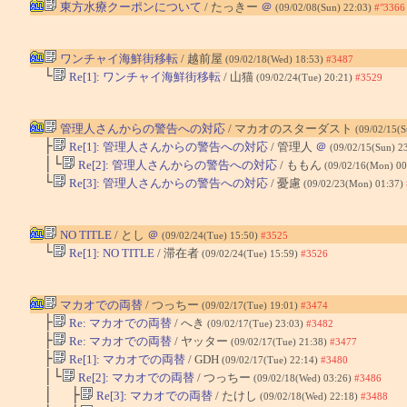
東方水療クーポンについて
/ たっきー
＠
(09/02/08(Sun) 22:03)
#"3366
ワンチャイ海鮮街移転
/ 越前屋
(09/02/18(Wed) 18:53)
#3487
└
Re[1]: ワンチャイ海鮮街移転
/ 山猫
(09/02/24(Tue) 20:21)
#3529
管理人さんからの警告への対応
/ マカオのスターダスト
(09/02/15(S
├
Re[1]: 管理人さんからの警告への対応
/ 管理人
＠
(09/02/15(Sun) 2
│└
Re[2]: 管理人さんからの警告への対応
/ ももん
(09/02/16(Mon) 00
└
Re[3]: 管理人さんからの警告への対応
/ 憂慮
(09/02/23(Mon) 01:37)
NO TITLE
/ とし
＠
(09/02/24(Tue) 15:50)
#3525
└
Re[1]: NO TITLE
/ 滞在者
(09/02/24(Tue) 15:59)
#3526
マカオでの両替
/ つっちー
(09/02/17(Tue) 19:01)
#3474
├
Re: マカオでの両替
/ へき
(09/02/17(Tue) 23:03)
#3482
├
Re: マカオでの両替
/ ヤッター
(09/02/17(Tue) 21:38)
#3477
├
Re[1]: マカオでの両替
/ GDH
(09/02/17(Tue) 22:14)
#3480
│└
Re[2]: マカオでの両替
/ つっちー
(09/02/18(Wed) 03:26)
#3486
│ ├
Re[3]: マカオでの両替
/ たけし
(09/02/18(Wed) 22:18)
#3488