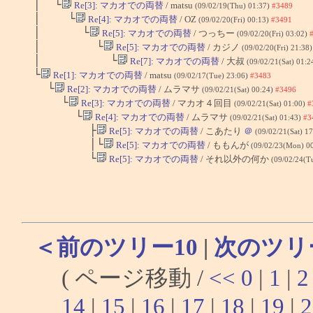
│ └
Re[3]: マカオでの両替
/ matsu
(09/02/19(Thu) 01:37)
#3489
│ └
Re[4]: マカオでの両替
/ OZ
(09/02/20(Fri) 00:13)
#3491
│ └
Re[5]: マカオでの両替
/ つっちー
(09/02/20(Fri) 03:02)
│ └
Re[5]: マカオでの両替
/ カジノ
(09/02/20(Fri) 21:38
│ └
Re[7]: マカオでの両替
/ 大叔
(09/02/21(Sat) 01:2
└
Re[1]: マカオでの両替
/ matsu
(09/02/17(Tue) 23:06)
#3483
└
Re[2]: マカオでの両替
/ ムラマサ
(09/02/21(Sat) 00:24)
#3496
└
Re[3]: マカオでの両替
/ マカオ４回目
(09/02/21(Sat) 01:00)
#
└
Re[4]: マカオでの両替
/ ムラマサ
(09/02/21(Sat) 01:43)
#3
├
Re[5]: マカオでの両替
/ こあたり
＠
(09/02/21(Sat) 1
│└
Re[5]: マカオでの両替
/ ももんが
(09/02/23(Mon) 0
└
Re[5]: マカオでの両替
/ それ以外の何か
(09/02/24(T
＜前のツリー10
|
次のツリ
( ページ移動 /
<<
0
|
1
|
2
14
|
15
|
16
|
17
|
18
|
19
|
2