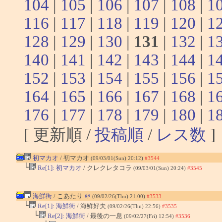
104
|
105
|
106
|
107
|
108
|
1
116
|
117
|
118
|
119
|
120
|
1
128
|
129
|
130
|
131
|
132
|
1
140
|
141
|
142
|
143
|
144
|
1
152
|
153
|
154
|
155
|
156
|
1
164
|
165
|
166
|
167
|
168
|
1
176
|
177
|
178
|
179
|
180
|
1
[ 更新順 /
投稿順
/
レス数
]
初マカオ
/ 初マカオ
(09/03/01(Sun) 20:12)
#3544
└
Re[1]: 初マカオ
/ クレクレタコラ
(09/03/01(Sun) 20:24)
#3545
海鮮街
/ こあたり
＠
(09/02/26(Thu) 21:00)
#3533
└
Re[1]: 海鮮街
/ 海鮮好夫
(09/02/26(Thu) 22:56)
#3535
└
Re[2]: 海鮮街
/ 最後の一息
(09/02/27(Fri) 12:54)
#3536