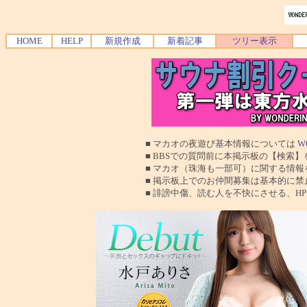
HOME
HELP
新規作成
新着記事
ツリー表示
■ マカオの夜遊び基本情報については
W
■ BBSでの質問前に本掲示板の【検索】を使
■ マカオ（珠海も一部可）に関する情報を交換
■ 掲示板上でのお仲間募集は基本的に禁止で
■ 誹謗中傷、読む人を不快にさせる、HPに運