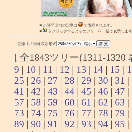
■ 24時間以内の記事は
で表示されます。
■
をクリックするとそのツリーを一括で表示しま
・記事中の画像表示形式
[ 全1843ツリー(1311-132
9
|
10
|
11
|
12
|
13
|
14
|
15
|
1
25
|
26
|
27
|
28
|
29
|
30
|
31
|
41
|
42
|
43
|
44
|
45
|
46
|
47
|
57
|
58
|
59
|
60
|
61
|
62
|
63
|
73
|
74
|
75
|
76
|
77
|
78
|
79
|
89
|
90
|
91
|
92
|
93
|
94
|
95
|