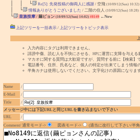
│ │ └
Re[5]: 先発投稿の御両人に感謝
/ 空飛
(10/09/12(Sun) 10:32
│ └
情報ありがとうございました
/ 二階の住人
(10/09/12(Sun) 18:28)
└
皇族按摩
/ 繭ピョン
←Now
(10/09/12(Sun) 14:02)
#8149
上記ツリーを一括表示
/
上記ツリーをトピック表示
入力内容にタグは利用できません。
誹謗中傷、読む人を不快にさせる、HPに運営に支障を与える
マカオに関する質問は大歓迎ですが、質問する前に【検索】
電話番号、住所、氏名など、個人の特定が出来てしまう情報
半角カナは使用しないでください。文字化けの原因になりま
Name
/
E-Mail
/
Title
/
メッセージ中には下記URLと同じURLを書き込まないで下さい
URL
/
Comment/ 通常モード->
図表モード->
(適当に改行して下さい/半角1