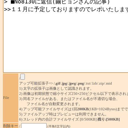
/
アップ可能拡張子=> /
.gif
/
.jpg
/
.jpeg
/
.png
/.txt/.lzh/.zip/.mid
1) 太字の拡張子は画像として認識されます。
2) 画像は初期状態で縮小サイズ250×250ピクセル以下で表示され
File
3) 同名ファイルがある、またはファイル名が不適切な場合、
ファイル名が自動変更されます。
4) アップ可能ファイルサイズは1回
200KB
(1KB=1024Bytes)ま
5) ファイルアップ時はプレビューは利用できません。
6) スレッド内の合計ファイルサイズ:[0/500KB]
残り:[500KB]
削除キー
/
(半角8文字以内)