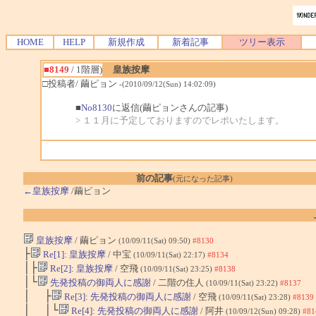
HOME
HELP
新規作成
新着記事
ツリー表示
■8149
/ 1階層)
皇族按摩
□投稿者/ 繭ピョン
-(2010/09/12(Sun) 14:02:09)
■
No8130
に返信(繭ピョンさんの記事)
> １１月に予定しておりますのでレポいたします。
前の記事
(元になった記事)
←皇族按摩
/繭ピョン
皇族按摩
/ 繭ピョン
(10/09/11(Sat) 09:50)
#8130
├
Re[1]: 皇族按摩
/ 中宝
(10/09/11(Sat) 22:17)
#8134
│├
Re[2]: 皇族按摩
/ 空飛
(10/09/11(Sat) 23:25)
#8138
│└
先発投稿の御両人に感謝
/ 二階の住人
(10/09/11(Sat) 23:22)
#8137
│ ├
Re[3]: 先発投稿の御両人に感謝
/ 空飛
(10/09/11(Sat) 23:28)
#8139
│ │└
Re[4]: 先発投稿の御両人に感謝
/ 阿井
(10/09/12(Sun) 09:28)
#81