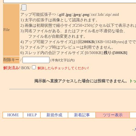
/
アップ可能拡張子=> /
.gif
/
.jpg
/
.jpeg
/
.png
/.txt/.lzh/.zip/.mid
1) 太字の拡張子は画像として認識されます。
2) 画像は初期状態で縮小サイズ250×250ピクセル以下で表示され
File
3) 同名ファイルがある、またはファイル名が不適切な場合、
ファイル名が自動変更されます。
4) アップ可能ファイルサイズは1回
200KB
(1KB=1024Bytes)ま
5) ファイルアップ時はプレビューは利用できません。
6) スレッド内の合計ファイルサイズ:[0/500KB]
残り:[500KB]
削除キー
/
(半角8文字以内)
解決済み!
BOX/
解決したらチェックしてください!
掲示板へ直接アクセスした場合には投稿できません。
ト
HOME
HELP
新規作成
新着記事
ツリー表示
-
A