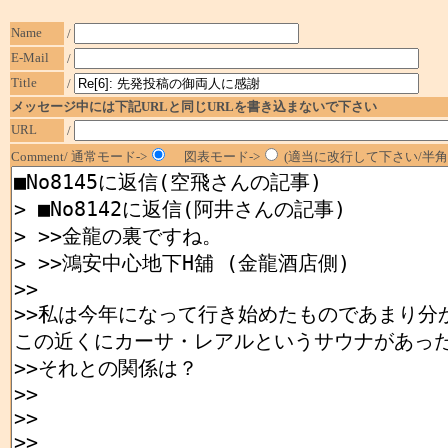
Name
/
E-Mail
/
Title
/
メッセージ中には下記URLと同じURLを書き込まないで下さい
URL
/
Comment/ 通常モード->
図表モード->
(適当に改行して下さい/半角1