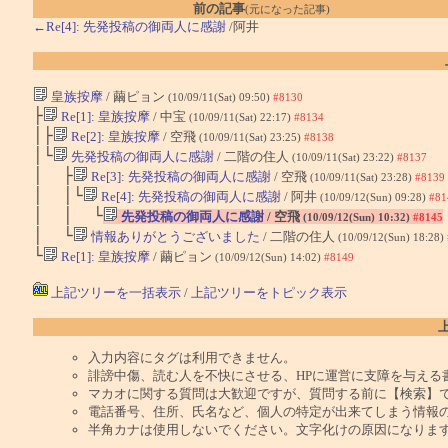
前の記事
(元になった記事)
←Re[4]: 先発投稿の御両人に感謝
/阿井
皇族按摩
/ 繭ピョン
(10/09/11(Sat) 09:50)
#8130
├
Re[1]: 皇族按摩
/ 中宝
(10/09/11(Sat) 22:17)
#8134
│├
Re[2]: 皇族按摩
/ 空飛
(10/09/11(Sat) 23:25)
#8138
│└
先発投稿の御両人に感謝
/ 二階の住人
(10/09/11(Sat) 23:22)
#8137
│ ├
Re[3]: 先発投稿の御両人に感謝
/ 空飛
(10/09/11(Sat) 23:28)
#8139
│ │└
Re[4]: 先発投稿の御両人に感謝
/ 阿井
(10/09/12(Sun) 09:28)
#81
│ │ └
先発投稿の御両人に感謝
/ 空飛
(10/09/12(Sun) 10:32)
#8145
│ └
情報ありがとうございました
/ 二階の住人
(10/09/12(Sun) 18:28)
└
Re[1]: 皇族按摩
/ 繭ピョン
(10/09/12(Sun) 14:02)
#8149
上記ツリーを一括表示
/
上記ツリーをトピック表示
入力内容にタグは利用できません。
誹謗中傷、読む人を不快にさせる、HPに運営に支障を与える
マカオに関する質問は大歓迎ですが、質問する前に【検索】
電話番号、住所、氏名など、個人の特定が出来てしまう情報
半角カナは使用しないでください。文字化けの原因になりま