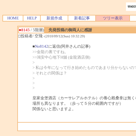
HOME
HELP
新規作成
新着記事
ツリー表示
■8145
/ 5階層)
先発投稿の御両人に感謝
□投稿者/ 空飛
-(2010/09/12(Sun) 10:32:29)
■
No8142
に返信(阿井さんの記事)
>>金龍の裏ですね。
>>鴻安中心地下H舖 (金龍酒店側)
>
> 私は今年になって行き始めたものであまり分からない
> それとの関係は？
>
>
>
皇家金堡酒店（カーサレアルホテル）の養心殿桑拿は無く
場所も異なります。（歩って５分の範囲内ですが）
関係ないと思いますよ。