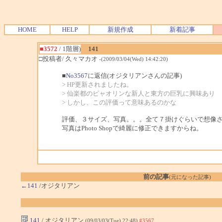
HOME
HELP
新規作成
新着記事
■3572
/ 1階層)
141
□投稿者/ 久々マカオ
-(2009/03/04(Wed) 14:42:20)
■
No3567
に返信(オジタリアンさんの記事)
> HP更新されましたね。
> 仙楽都のピャオリンな新人と東方の巨乳に興味あり
> しかし、この評価って意味あるのかな
評価、３サイズ、写真。。。全て７掛けぐらいで想像
写真はPhoto Shopで綺麗に修正できますからね。
前の記事
(元になった記事)
←141
/オジタリアン
141
/ オジタリアン
(09/03/03(Tue) 22:48)
#3567