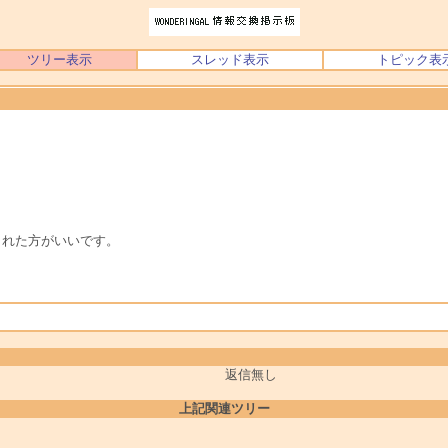
ツリー表示
スレッド表示
トピック表
された方がいいです。
返信無し
上記関連ツリー