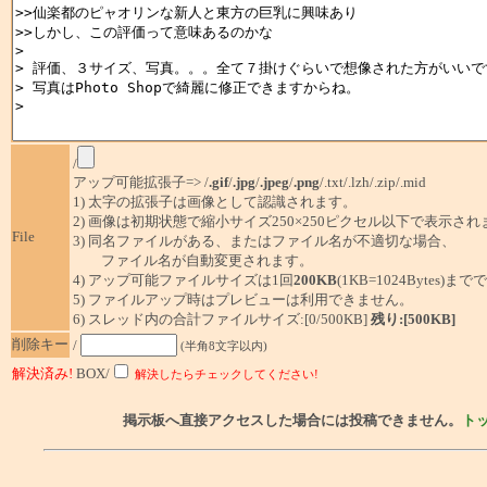
/
アップ可能拡張子=> /
.gif
/
.jpg
/
.jpeg
/
.png
/.txt/.lzh/.zip/.mid
1) 太字の拡張子は画像として認識されます。
2) 画像は初期状態で縮小サイズ250×250ピクセル以下で表示され
File
3) 同名ファイルがある、またはファイル名が不適切な場合、
ファイル名が自動変更されます。
4) アップ可能ファイルサイズは1回
200KB
(1KB=1024Bytes)ま
5) ファイルアップ時はプレビューは利用できません。
6) スレッド内の合計ファイルサイズ:[0/500KB]
残り:[500KB]
削除キー
/
(半角8文字以内)
解決済み!
BOX/
解決したらチェックしてください!
掲示板へ直接アクセスした場合には投稿できません。
ト