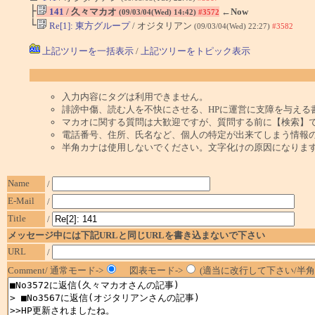
├
141
/ 久々マカオ
←Now
(09/03/04(Wed) 14:42)
#3572
└
Re[1]: 東方グループ
/ オジタリアン
(09/03/04(Wed) 22:27)
#3582
上記ツリーを一括表示
/
上記ツリーをトピック表示
入力内容にタグは利用できません。
誹謗中傷、読む人を不快にさせる、HPに運営に支障を与える
マカオに関する質問は大歓迎ですが、質問する前に【検索】
電話番号、住所、氏名など、個人の特定が出来てしまう情報
半角カナは使用しないでください。文字化けの原因になりま
Name
/
E-Mail
/
Title
/
メッセージ中には下記URLと同じURLを書き込まないで下さい
URL
/
Comment/ 通常モード->
図表モード->
(適当に改行して下さい/半角1