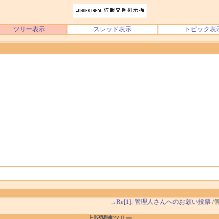
ツリー表示
スレッド表示
トピック表
→Re[1]: 管理人さんへのお願い投票
/
上記関連ツリー