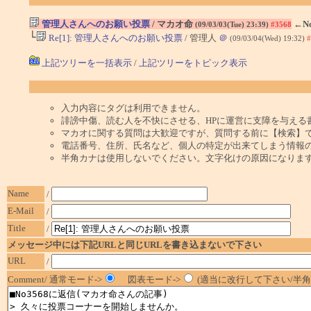
管理人さんへのお願い投票
/ マカオ命
←N
(09/03/03(Tue) 23:39)
#3568
└
Re[1]: 管理人さんへのお願い投票
/ 管理人
＠
(09/03/04(Wed) 19:32)
#
上記ツリーを一括表示
/
上記ツリーをトピック表示
入力内容にタグは利用できません。
誹謗中傷、読む人を不快にさせる、HPに運営に支障を与える
マカオに関する質問は大歓迎ですが、質問する前に【検索】
電話番号、住所、氏名など、個人の特定が出来てしまう情報
半角カナは使用しないでください。文字化けの原因になりま
Name
/
E-Mail
/
Title
/
メッセージ中には下記URLと同じURLを書き込まないで下さい
URL
/
Comment/ 通常モード->
図表モード->
(適当に改行して下さい/半角1