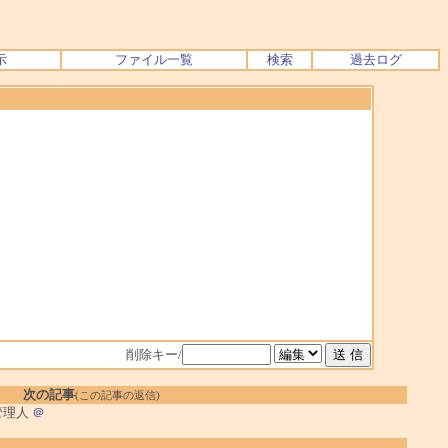
示
ファイル一覧
検索
過去ログ
削除キー/
次の記事
(この記事の返信)
管理人
＠