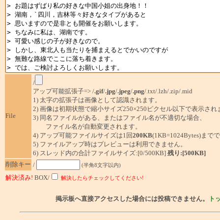
/
アップ可能拡張子=> /
.gif
/
.jpg
/
.jpeg
/
.png
/.txt/.lzh/.zip/.mid
1) 太字の拡張子は画像として認識されます。
2) 画像は初期状態で縮小サイズ250×250ピクセル以下で表示され
File
3) 同名ファイルがある、またはファイル名が不適切な場合、
ファイル名が自動変更されます。
4) アップ可能ファイルサイズは1回
200KB
(1KB=1024Bytes)ま
5) ファイルアップ時はプレビューは利用できません。
6) スレッド内の合計ファイルサイズ:[0/500KB]
残り:[500KB]
削除キー
/
(半角8文字以内)
解決済み!
BOX/
解決したらチェックしてください!
掲示板へ直接アクセスした場合には投稿できません。
ト