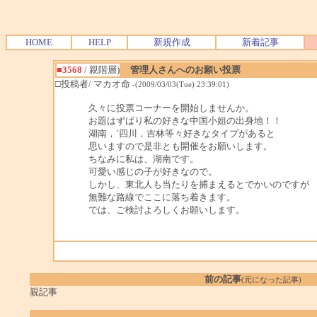
HOME
HELP
新規作成
新着記事
■3568
/ 親階層)
管理人さんへのお願い投票
□投稿者/ マカオ命
-(2009/03/03(Tue) 23:39:01)
久々に投票コーナーを開始しませんか。
お題はずばり私の好きな中国小姐の出身地！！
湖南，`四川，吉林等々好きなタイプがあると
思いますので是非とも開催をお願いします。
ちなみに私は、湖南です。
可愛い感じの子が好きなので。
しかし、東北人も当たりを捕まえるとでかいのですが
無難な路線でここに落ち着きます。
では、ご検討よろしくお願いします。
前の記事
(元になった記事)
親記事