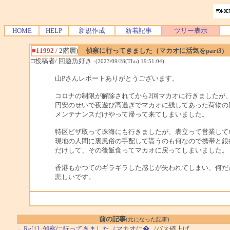
HOME
HELP
新規作成
新着記事
ツリー表示
■11992
/ 2階層)
偵察に行ってきました（マカオに活気をpart3)
□投稿者/ 回遊魚好き
-(2023/09/28(Thu) 19:51:04)
山Pさんレポートありがとうございます。
コロナの制限が解除されてから2回マカオに行きましたが
円安のせいで夜遊び高過ぎでマカオに残してあった荷物の
メンテナンスだけやって帰って来てしまいました。
特区ビザ取って珠海にも行きましたが、表立って営業して
現地の人間に裏風俗の手配して貰うのも何なので携帯と銀
だけして、その後飯食ってマカオに戻ってしまいました。
香港もかつてのギラギラした感じが失われてしまい、何だ
悲しいです。
前の記事
(元になった記事)
←Re[1]: 偵察に行ってきました（マカオに�..
/バス値上げ