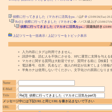
偵察に行ってきました（マカオに活気をpa..
/ 山P
＠
(23/09/26(Tue) 20:
└
Re[1]: 偵察に行ってきました（マカオに�..
/ バス値上げ
(23/09/27(W
└
偵察に行ってきました（マカオに活気をpa..
/ 回遊魚好き
(23/09
上記ツリーを一括表示
/
上記ツリーをトピック表示
入力内容にタグは利用できません。
誹謗中傷、読む人を不快にさせる、HPに運営に支障を与える
マカオに関する質問は大歓迎ですが、質問する前に【検索】
電話番号、住所、氏名など、個人の特定が出来てしまう情報
半角カナは使用しないでください。文字化けの原因になりま
Name
/
E-Mail
/
Title
/
メッセージ中には下記URLと同じURLを書き込まないで下さい
URL
/