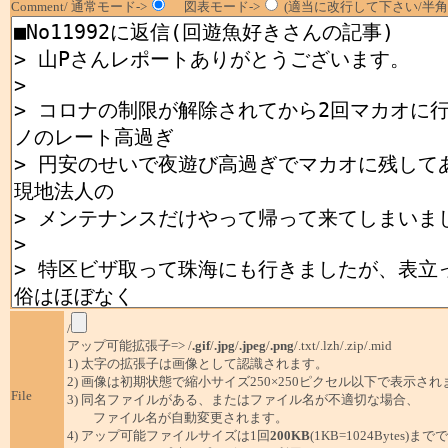
Comment/ 通常モード->
図表モード->
(適当に改行して下さい/半角1
/
アップ可能拡張子=> /
.gif
/
.jpg
/
.jpeg
/
.png
/.txt/.lzh/.zip/.mid
1) 太字の拡張子は画像として認識されます。
2) 画像は初期状態で縮小サイズ250×250ピクセル以下で表示され
File
3) 同名ファイルがある、またはファイル名が不適切な場合、
ファイル名が自動変更されます。
4) アップ可能ファイルサイズは1回
200KB
(1KB=1024Bytes)ま