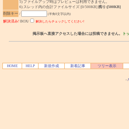
5) ファイルアップ時はプレビューは利用できません。
6) スレッド内の合計ファイルサイズ:[0/500KB]
残り:[500KB]
削除キー
/
(半角8文字以内)
解決済み!
BOX/
解決したらチェックしてください!
掲示板へ直接アクセスした場合には投稿できません。
ト
HOME
HELP
新規作成
新着記事
ツリー表示
-
A