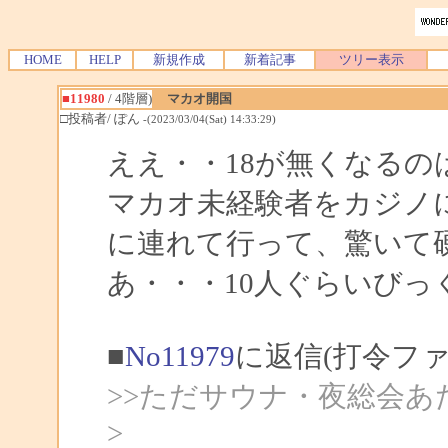
HOME
HELP
新規作成
新着記事
ツリー表示
■11980
/ 4階層)
マカオ開国
□投稿者/ ぽん
-(2023/03/04(Sat) 14:33:29)
ええ・・18が無くなるの
マカオ未経験者をカジノ
に連れて行って、驚いて
あ・・・10人ぐらいびっ
■
No11979
に返信(打令フ
>>ただサウナ・夜総会あ
>