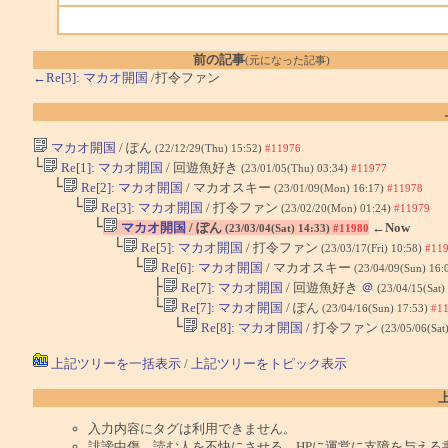
前の記事
(元になった記事)
←Re[3]: マカオ開国
/打令ファン
マカオ開国
/ ぽん
(22/12/29(Thu) 15:52)
#11976
└
Re[1]: マカオ開国
/ 回遊魚好き
(23/01/05(Thu) 03:34)
#11977
└
Re[2]: マカオ開国
/ マカオスキー
(23/01/09(Mon) 16:17)
#11978
└
Re[3]: マカオ開国
/ 打令ファン
(23/02/20(Mon) 01:24)
#11979
└
マカオ開国
/ ぽん
←Now
(23/03/04(Sat) 14:33)
#11980
└
Re[5]: マカオ開国
/ 打令ファン
(23/03/17(Fri) 10:58)
#11
└
Re[6]: マカオ開国
/ マカオスキー
(23/04/09(Sun) 16:
├
Re[7]: マカオ開国
/ 回遊魚好き
＠
(23/04/15(Sat)
└
Re[7]: マカオ開国
/ ぽん
(23/04/16(Sun) 17:53)
#1
└
Re[8]: マカオ開国
/ 打令ファン
(23/05/06(Sat
上記ツリーを一括表示
/
上記ツリーをトピック表示
入力内容にタグは利用できません。
誹謗中傷、読む人を不快にさせる、HPに運営に支障を与える