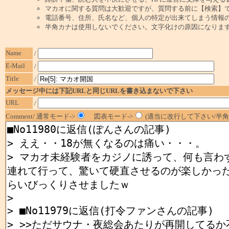
マカオに関する質問は大歓迎ですが、質問する前に【検索】
電話番号、住所、氏名など、個人の特定が出来てしまう情報
半角カナは使用しないでください。文字化けの原因になりま
Name
/
E-Mail
/
Title
/
メッセージ中には下記URLと同じURLを書き込まないで下さい
URL
/
Comment/ 通常モード->
図表モード->
(適当に改行して下さい/半角1