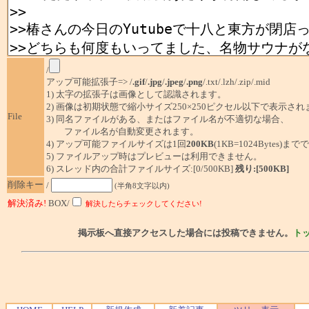
/
アップ可能拡張子=> /
.gif
/
.jpg
/
.jpeg
/
.png
/.txt/.lzh/.zip/.mid
1) 太字の拡張子は画像として認識されます。
2) 画像は初期状態で縮小サイズ250×250ピクセル以下で表示され
File
3) 同名ファイルがある、またはファイル名が不適切な場合、
ファイル名が自動変更されます。
4) アップ可能ファイルサイズは1回
200KB
(1KB=1024Bytes)ま
5) ファイルアップ時はプレビューは利用できません。
6) スレッド内の合計ファイルサイズ:[0/500KB]
残り:[500KB]
削除キー
/
(半角8文字以内)
解決済み!
BOX/
解決したらチェックしてください!
掲示板へ直接アクセスした場合には投稿できません。
ト