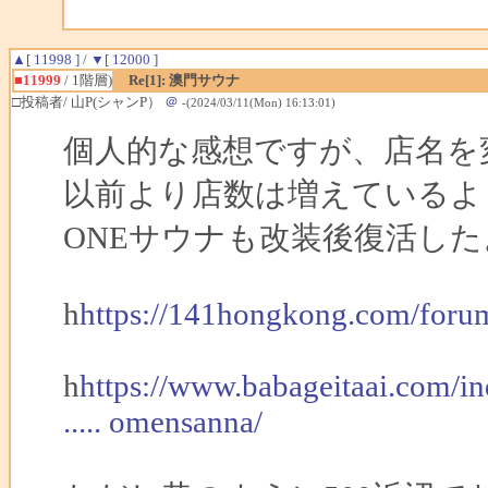
▲[ 11998 ]
/
▼[ 12000 ]
■11999
/ 1階層)
Re[1]: 澳門サウナ
□投稿者/ 山P(シャンP）
＠
-(2024/03/11(Mon) 16:13:01)
個人的な感想ですが、店名を
以前より店数は増えているよ
ONEサウナも改装後復活した
h
https://141hongkong.com/foru
h
https://www.babageitaai.com
..... omensanna/