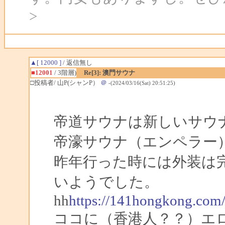
>
▲[ 12000 ]
/ 返信無し
■12001
/ 3階層)
Re[3]: 澳門サウナ
□投稿者/ 山P(シャンP）
＠
-(2024/03/16(Sat) 20:51:25)
帝道サウナは新しいサウ
帝濠サウナ（エンペラー
昨年行った時には外装は
いようでした。
hh
https://141hongkong.com
ココに（香港人？？）エ