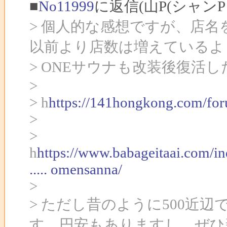
■
No11999
に返信(山P(シャン
> 個人的な感想ですが、店
以前より店数は増えているよ
> ONEサウナも改装後復活
>
> h
https://141hongkong.com/fo
>
>
h
https://www.babageitaai.com
..... omensanna/
>
> ただし昔のように500近
す。円安もありますし。ぜひ