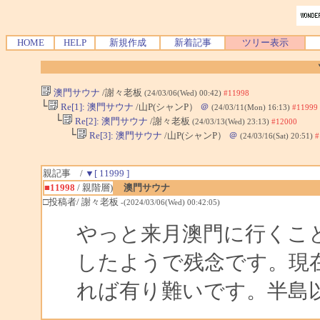
HOME
HELP
新規作成
新着記事
ツリー表示
澳門サウナ
/謝々老板
(24/03/06(Wed) 00:42)
#11998
└
Re[1]: 澳門サウナ
/山P(シャンP）
＠
(24/03/11(Mon) 16:13)
#11999
└
Re[2]: 澳門サウナ
/謝々老板
(24/03/13(Wed) 23:13)
#12000
└
Re[3]: 澳門サウナ
/山P(シャンP）
＠
(24/03/16(Sat) 20:51)
#
親記事 /
▼[ 11999 ]
■11998
/ 親階層)
澳門サウナ
□投稿者/ 謝々老板
-(2024/03/06(Wed) 00:42:05)
やっと来月澳門に行くこ
したようで残念です。現
れば有り難いです。半島