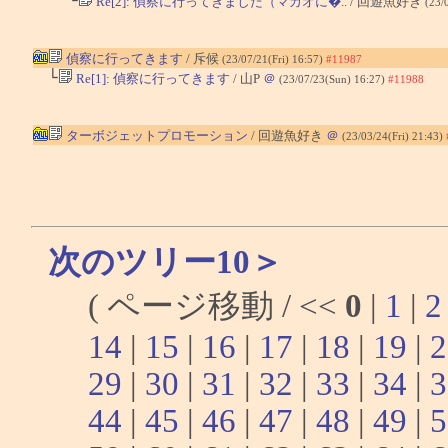
└
Re[2]: 偵察に行ってきました（マカオに�..
/ 回遊魚好き
(23/
偵察に行ってきます
/ 斥候
(23/07/21(Fri) 16:57)
#11987
└
Re[1]: 偵察に行ってきます
/ 山P
＠
(23/07/23(Sun) 16:27)
#11988
ターボジェットプロモーション
/ 回遊魚好き
＠
(23/03/24(Fri) 21:43)
次のツリー10＞
( ページ移動 / <<
0
|
1
|
2
14
|
15
|
16
|
17
|
18
|
19
|
2
29
|
30
|
31
|
32
|
33
|
34
|
3
44
|
45
|
46
|
47
|
48
|
49
|
5