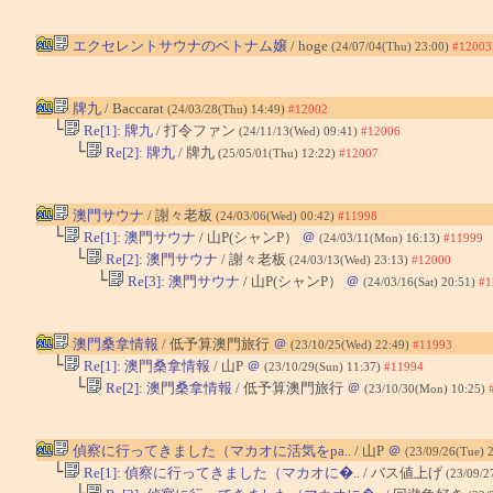
エクセレントサウナのベトナム嬢
/ hoge
(24/07/04(Thu) 23:00)
#12003
牌九
/ Baccarat
(24/03/28(Thu) 14:49)
#12002
└
Re[1]: 牌九
/ 打令ファン
(24/11/13(Wed) 09:41)
#12006
└
Re[2]: 牌九
/ 牌九
(25/05/01(Thu) 12:22)
#12007
澳門サウナ
/ 謝々老板
(24/03/06(Wed) 00:42)
#11998
└
Re[1]: 澳門サウナ
/ 山P(シャンP）
＠
(24/03/11(Mon) 16:13)
#11999
└
Re[2]: 澳門サウナ
/ 謝々老板
(24/03/13(Wed) 23:13)
#12000
└
Re[3]: 澳門サウナ
/ 山P(シャンP）
＠
(24/03/16(Sat) 20:51)
#1
澳門桑拿情報
/ 低予算澳門旅行
＠
(23/10/25(Wed) 22:49)
#11993
└
Re[1]: 澳門桑拿情報
/ 山P
＠
(23/10/29(Sun) 11:37)
#11994
└
Re[2]: 澳門桑拿情報
/ 低予算澳門旅行
＠
(23/10/30(Mon) 10:25)
偵察に行ってきました（マカオに活気をpa..
/ 山P
＠
(23/09/26(Tue) 
└
Re[1]: 偵察に行ってきました（マカオに�..
/ バス値上げ
(23/09/2