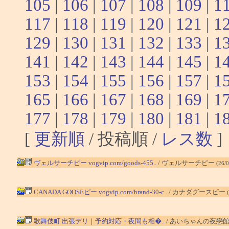
105
|
106
|
107
|
108
|
109
|
1
117
|
118
|
119
|
120
|
121
|
1
129
|
130
|
131
|
132
|
133
|
1
141
|
142
|
143
|
144
|
145
|
1
153
|
154
|
155
|
156
|
157
|
1
165
|
166
|
167
|
168
|
169
|
1
177
|
178
|
179
|
180
|
181
|
1
[
更新順
/ 投稿順 /
レス数
]
ヴェルサーチピー vogvip.com/goods-455..
/ ヴェルサーチピー
(26/
CANADA GOOSEピー vogvip.com/brand-30-c..
/ カナダグースピー
歌舞伎町 出張デリ｜予約対応・夜間も相�..
/ あいちゃんの夜戀