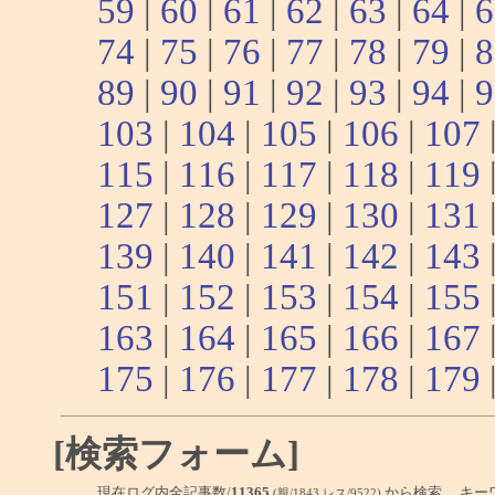
59
|
60
|
61
|
62
|
63
|
64
|
6
74
|
75
|
76
|
77
|
78
|
79
|
8
89
|
90
|
91
|
92
|
93
|
94
|
9
103
|
104
|
105
|
106
|
107
115
|
116
|
117
|
118
|
119
127
|
128
|
129
|
130
|
131
139
|
140
|
141
|
142
|
143
151
|
152
|
153
|
154
|
155
163
|
164
|
165
|
166
|
167
175
|
176
|
177
|
178
|
179
[検索フォーム]
現在ログ内全記事数/
11365
から検索 キー
(親/1843 レス/9522)