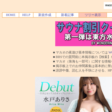
HOME
HELP
新規作成
新着記事
ツリー表示
■ マカオの夜遊び基本情報については
W
■ BBSでの質問前に本掲示板の【検索】を使
■ マカオ（珠海も一部可）に関する情報を交換
■ 掲示板上でのお仲間募集は基本的に禁止で
■ 誹謗中傷、読む人を不快にさせる、HPに運